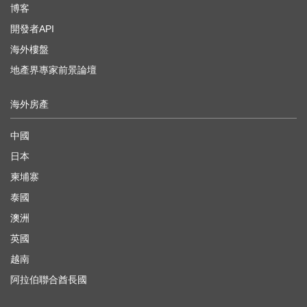
博客
開發者API
海外樓盤
地產界專家前景論壇
海外房產
中國
日本
柬埔寨
泰國
澳洲
英國
越南
阿拉伯聯合酋長國