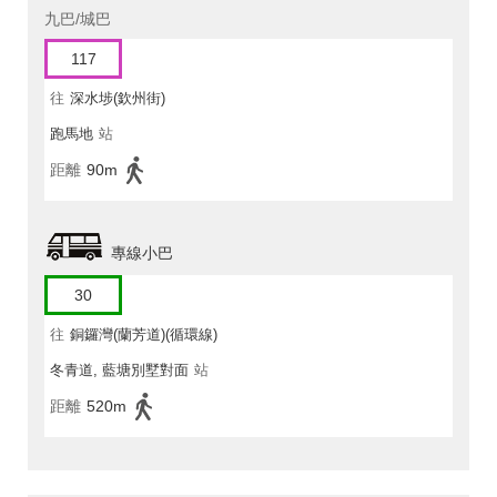
九巴/城巴
117
往
深水埗(欽州街)
跑馬地
站
距離
90m
專線小巴
30
往
銅鑼灣(蘭芳道)(循環線)
冬青道, 藍塘別墅對面
站
距離
520m