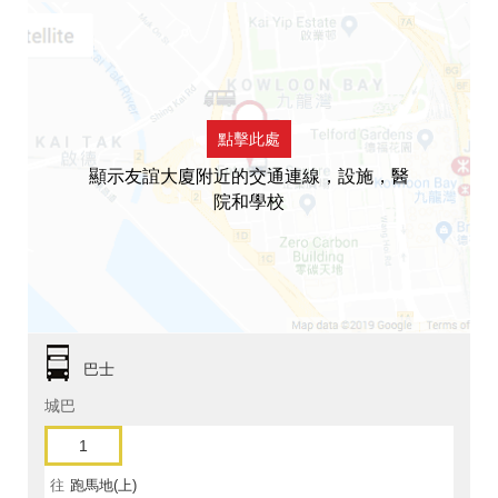
點擊此處
顯示友誼大廈附近的交通連線，設施，醫
院和學校
巴士
城巴
1
往
跑馬地(上)