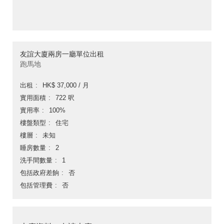
友誼大廈兩房一廳單位出租
跑馬地
出租
HK$ 37,000 / 月
實用面積
722 呎
實用率
100%
樓盤類型
住宅
樓層
未知
睡房數量
2
洗手間數量
1
包括政府差餉
否
包括管理費
否