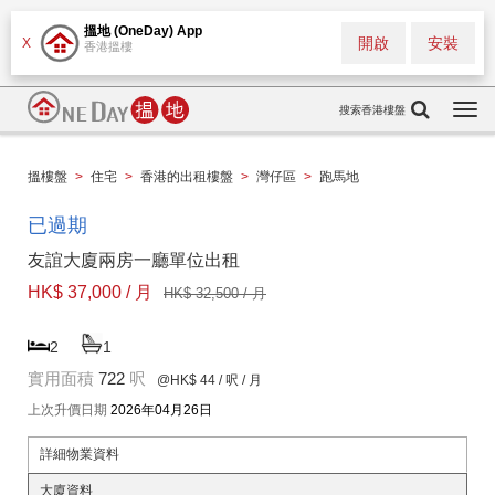
搵地 (OneDay) App
開啟
安裝
X
香港搵樓
搜索香港樓盤
Togg
navi
搵樓盤
>
住宅
>
香港的出租樓盤
>
灣仔區
>
跑馬地
已過期
友誼大廈兩房一廳單位出租
HK$ 37,000 / 月
HK$ 32,500 / 月
2
1
實用面積
722
呎
@HK$ 44
/ 呎 / 月
上次升價日期
2026年04月26日
詳細物業資料
大廈資料