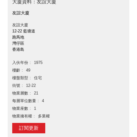
大廈資料：友誼大廈
友誼大廈
友誼大廈
12-22 藍塘道
跑馬地
灣仔區
香港島
入伙年份
1975
樓齡
49
樓盤類型
住宅
街號
12-22
物業層數
21
每層單位數量
4
物業座數
1
物業擁有權
多業權
訂閱更新