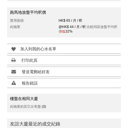
跑馬地放盤平均呎價
實用面積
HK$ 65 / 月 / 呎
此物業
@HK$ 44 / 月 / 呎
比較同區放盤平均呎
價
低
32%
加入到我的心水名單
打印此頁
發送電郵給好友
報告錯誤
樓盤在相同大廈
此物業的其它出售盤
(3)
友誼大廈最近的成交紀錄