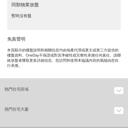
同類物業放盤
暫時沒有盤
免責聲明
本頁顯示的樓盤說明和相關信息均由地產代理或業主或第三方提供的
樓盤資料。OneDay不保證或對其準確性或完整性承擔任何責任。請聯
絡放盤者獲取更多詳細信息。您訪問和使用本協議內容的風險由您自
行承擔。
熱門住宅區域
熱門住宅大廈