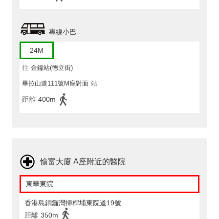
專線小巴
24M
往
金鐘站(德立街)
畢拉山道111號M座對面
站
距離
400m
愉富大廈 A座附近的醫院
東華東院
香港島銅鑼灣掃桿埔東院道19號
距離
350m