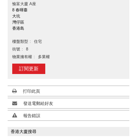
愉富大廈 A座
8 春暉臺
大坑
灣仔區
香港島
樓盤類型
住宅
街號
8
物業擁有權
多業權
訂閱更新
打印此頁
發送電郵給好友
報告錯誤
香港大廈搜尋