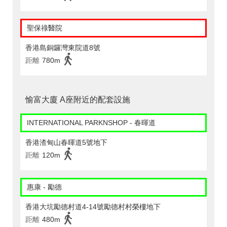
聖保祿醫院
香港島銅鑼灣東院道8號
距離
780m
愉富大廈 A座附近的配套設施
INTERNATIONAL PARKNSHOP - 春暉道
香港渣甸山春暉道5號地下
距離
120m
惠康 - 勵德
香港大坑勵德村道4-14號勵德村村榮樓地下
距離
480m