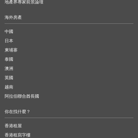
地產界專家前景論壇
海外房產
中國
日本
柬埔寨
泰國
澳洲
英國
越南
阿拉伯聯合酋長國
你在找什麼？
香港租屋
香港租寫字樓