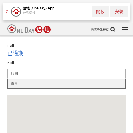
搵地 (OneDay) App
開啟
安裝
X
香港搵樓
搜索香港樓盤
Togg
navi
null
已過期
null
地圖
街景