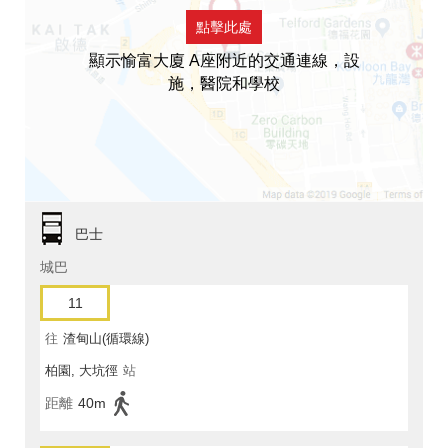
點擊此處
顯示愉富大廈 A座附近的交通連線，設
施，醫院和學校
巴士
城巴
11
往
渣甸山(循環線)
柏園, 大坑徑
站
距離
40m