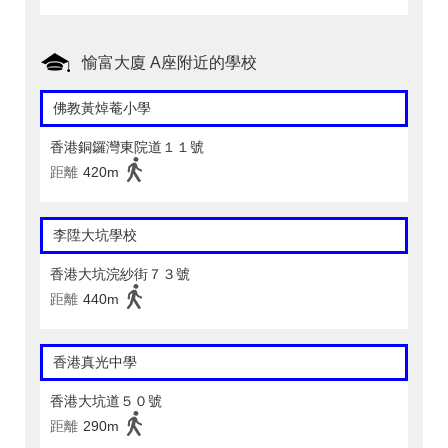
愉富大廈 A座附近的學校
佛教黃焯菴小學
香港銅鑼灣東院道１１號
距離
420m
李陞大坑學校
香港大坑浣紗街７３號
距離
440m
香港真光中學
香港大坑道５０號
距離
290m