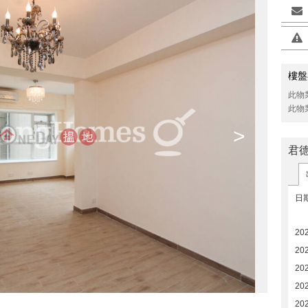
樓盤
此物
此物
>
君
日
20
20
20
20
20