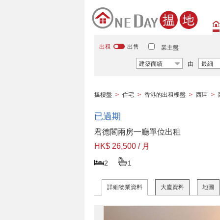
出租
出售
業主盤
建築面績
由
最細
搵樓盤
>
住宅
>
香港的出租樓盤
>
西區
>
已過期
君德閣兩房一廳單位出租
HK$ 26,500 / 月
2
1
詳細物業資料
大廈資料
地圖