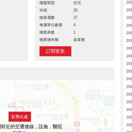
20
樓盤類型
住宅
街號
20
20
物業層數
27
20
每層單位數量
4
20
物業座數
1
20
物業擁有權
多業權
20
20
訂閱更新
20
20
20
201
201
201
20
20
點擊此處
20
20
閣附近的交通連線，設施，醫院