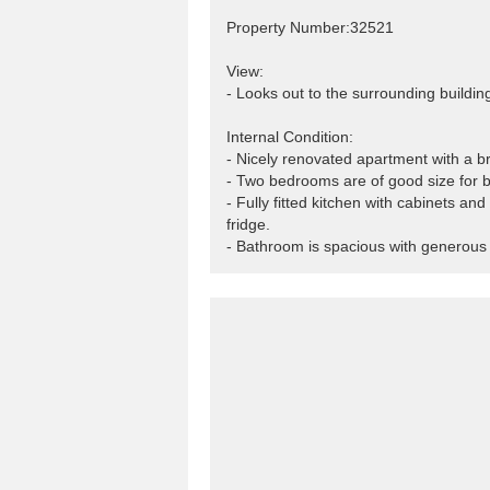
Property Number:32521
View:
- Looks out to the surrounding buildin
Internal Condition:
- Nicely renovated apartment with a br
- Two bedrooms are of good size for 
- Fully fitted kitchen with cabinets an
fridge.
- Bathroom is spacious with generous