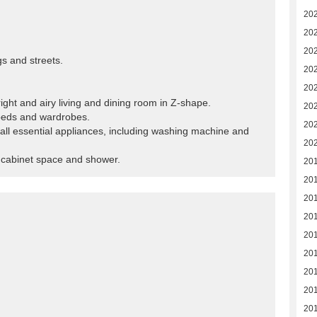
20
20
20
gs and streets.
202
20
ight and airy living and dining room in Z-shape.
20
beds and wardrobes.
20
d all essential appliances, including washing machine and
20
 cabinet space and shower.
20
20
20
20
20
20
201
201
20