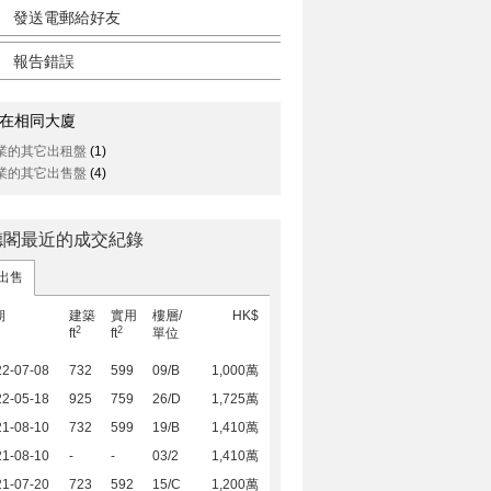
發送電郵給好友
報告錯誤
在相同大廈
業的其它出租盤
(1)
業的其它出售盤
(4)
德閣最近的成交紀錄
出售
期
建築
實用
樓層/
HK$
2
2
ft
ft
單位
22-07-08
732
599
09/B
1,000萬
22-05-18
925
759
26/D
1,725萬
21-08-10
732
599
19/B
1,410萬
21-08-10
-
-
03/2
1,410萬
21-07-20
723
592
15/C
1,200萬