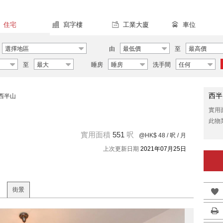
住宅
寫字樓
工業大廈
車位
選擇地區
由
最低價
至
最高價
至
最大
睡房
睡房
洗手間
任何
西半
西半山
實用
此物
實用面積
551
呎
@HK$ 48
/ 呎 / 月
上次更新日期
2021年07月25日
街景