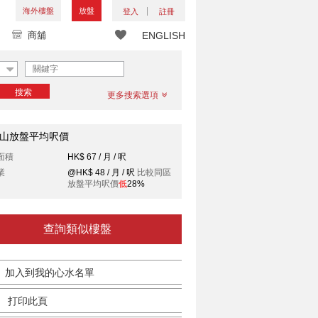
海外樓盤
放盤
登入
註冊
商舖
ENGLISH
搜索
更多搜索選項
山放盤平均呎價
面積
HK$ 67 / 月 / 呎
業
@HK$ 48 / 月 / 呎
比較同區
放盤平均呎價
低
28%
查詢類似樓盤
加入到我的心水名單
打印此頁