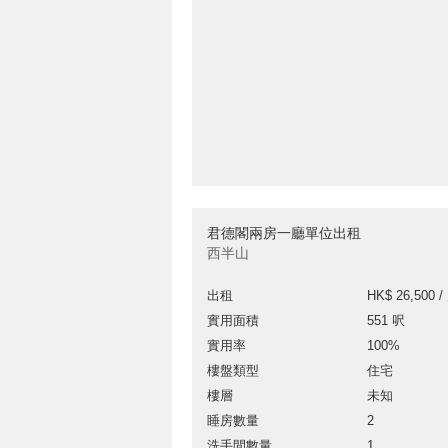
君德閣兩房一廳單位出租
西半山
出租
HK$ 26,500 /
實用面積
551 呎
實用率
100%
樓盤類型
住宅
樓層
未知
睡房數量
2
洗手間數量
1