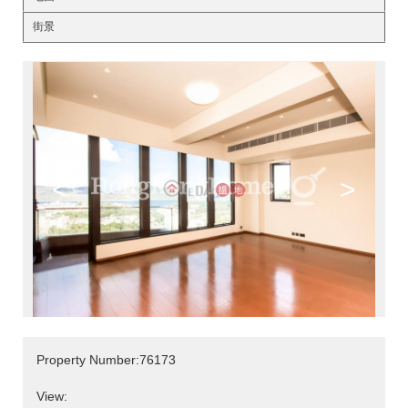
街景
<
>
Property Number:76173
View: