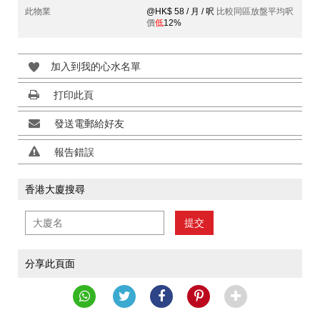
此物業
@HK$ 58 / 月 / 呎
比較同區放盤平均呎
價
低
12%
加入到我的心水名單
打印此頁
發送電郵給好友
報告錯誤
香港大廈搜尋
提交
分享此頁面