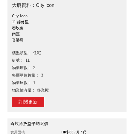
大廈資料：City Icon
City Icon
11 靜修里
舂坎角
南區
香港島
樓盤類型
住宅
街號
11
物業層數
2
每層單位數量
3
物業座數
1
物業擁有權
多業權
訂閱更新
舂坎角放盤平均呎價
實用面積
HK$ 66 / 月 / 呎