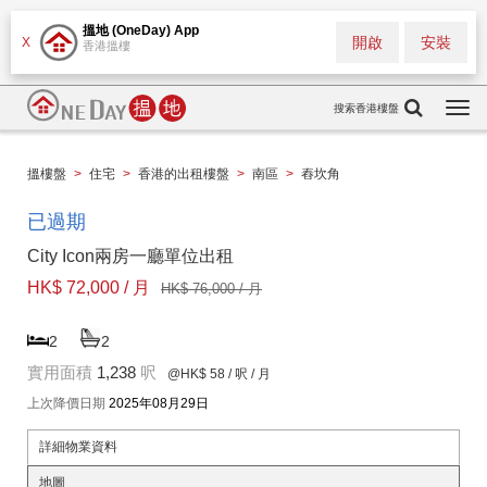
搵地 (OneDay) App
開啟
安裝
X
香港搵樓
搜索香港樓盤
Togg
navi
搵樓盤
>
住宅
>
香港的出租樓盤
>
南區
>
舂坎角
已過期
City Icon兩房一廳單位出租
HK$ 72,000 / 月
HK$ 76,000 / 月
2
2
實用面積
1,238
呎
@HK$ 58
/ 呎 / 月
上次降價日期
2025年08月29日
詳細物業資料
地圖