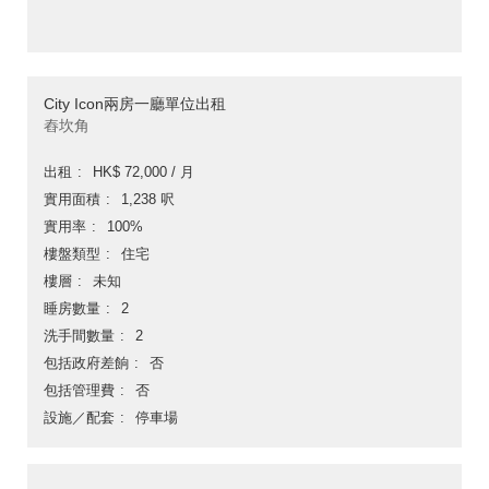
City Icon兩房一廳單位出租
舂坎角
出租
HK$ 72,000 / 月
實用面積
1,238 呎
實用率
100%
樓盤類型
住宅
樓層
未知
睡房數量
2
洗手間數量
2
包括政府差餉
否
包括管理費
否
設施／配套
停車場