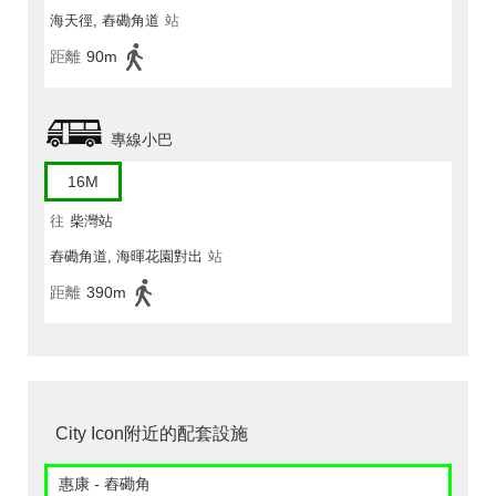
海天徑, 舂磡角道
站
距離
90m
專線小巴
16M
往
柴灣站
舂磡角道, 海暉花園對出
站
距離
390m
City Icon附近的配套設施
惠康 - 舂磡角