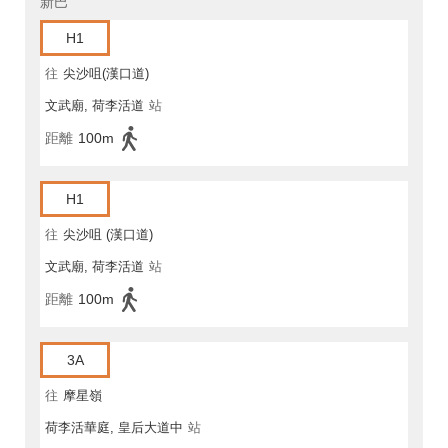
新巴
H1
往
尖沙咀(漢口道)
文武廟, 荷李活道
站
距離
100m
H1
往
尖沙咀 (漢口道)
文武廟, 荷李活道
站
距離
100m
3A
往
摩星嶺
荷李活華庭, 皇后大道中
站