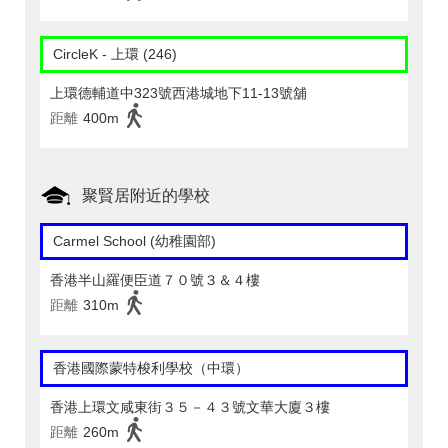
CircleK - 上環 (246)
上環德輔道中323號西港城地下11-13號舖
距離
400m
聚賢居附近的學校
Carmel School (幼稚園部)
香港半山羅便臣道７０號３＆４樓
距離
310m
香港國際蒙特梭利學校（中環）
香港上環文咸東街３５－４３號文華大廈３樓
距離
260m