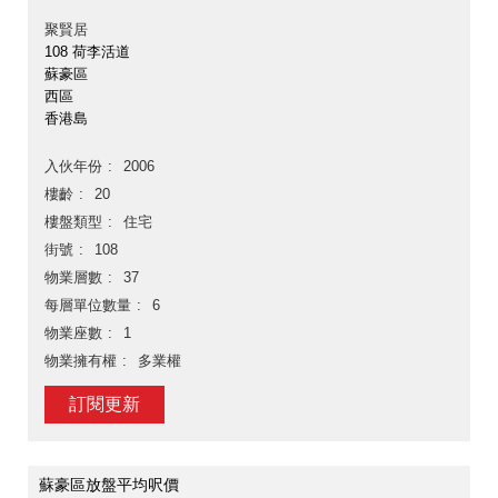
聚賢居
108 荷李活道
蘇豪區
西區
香港島
入伙年份
2006
樓齡
20
樓盤類型
住宅
街號
108
物業層數
37
每層單位數量
6
物業座數
1
物業擁有權
多業權
訂閱更新
蘇豪區放盤平均呎價