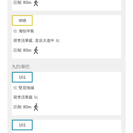
距離
80m
90B
往
海怡半島
荷李活華庭, 皇后大道中
站
距離
80m
九巴/新巴
101
往
堅尼地城
荷李活華庭
站
距離
80m
101