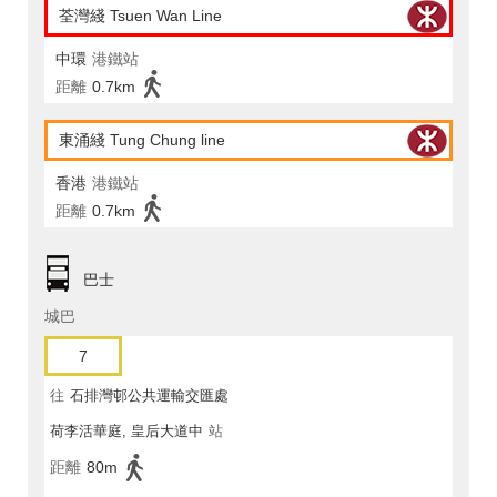
荃灣綫 Tsuen Wan Line
中環
港鐵站
距離
0.7km
東涌綫 Tung Chung line
香港
港鐵站
距離
0.7km
巴士
城巴
7
往
石排灣邨公共運輸交匯處
荷李活華庭, 皇后大道中
站
距離
80m