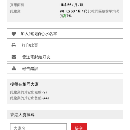
實用面積
HK$ 56 / 月 / 呎
此物業
@HK$ 60 / 月 / 呎
比較同區放盤平均呎
價
高
7%
加入到我的心水名單
打印此頁
發送電郵給好友
報告錯誤
樓盤在相同大廈
此物業的其它出租盤
(9)
此物業的其它出售盤
(44)
香港大廈搜尋
提交