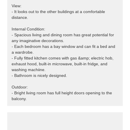
View:
- It looks out to the other buildings at a comfortable
distance.
Internal Condition:
- Spacious living and dining room has great potential for
any imaginative decorations.
- Each bedroom has a bay window and can fit a bed and
a wardrobe.
- Fully fitted kitchen comes with gas &amp; electric hob,
exhaust hood, built-in microwave, built-in fridge, and
washing machiine.
- Bathroom is nicely designed.
Outdoor:
- Bright living room has full height doors opening to the
balcony.