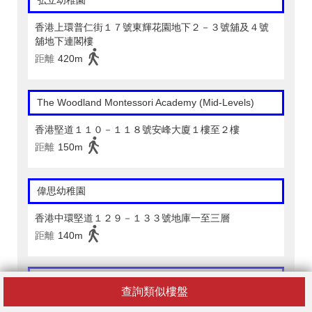
弘立幼稚園
香港上環普仁街１７號東輝花園地下２－３號舖及４號
舖地下連閣樓
距離
420m
The Woodland Montessori Academy (Mid-Levels)
香港堅道１１０－１１８號安峰大廈１樓至２樓
距離
150m
偉思幼稚園
香港中環堅道１２９－１３３號地庫一至三層
距離
140m
偉思幼稚園暨幼兒園
查詢類似樓盤
香港中環堅道１２９－１３３號地下及１樓