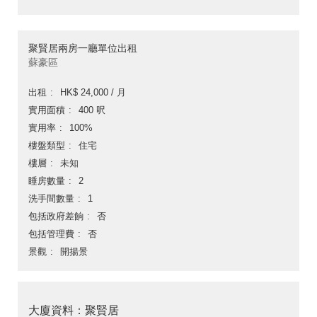
聚賢居兩房一廳單位出租
蘇豪區
出租
HK$ 24,000 / 月
實用面積
400 呎
實用率
100%
樓盤類型
住宅
樓層
未知
睡房數量
2
洗手間數量
1
包括政府差餉
否
包括管理費
否
景觀
開揚景
大廈資料：聚賢居