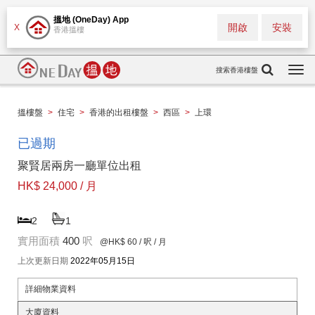
搵地 (OneDay) App
開啟
安裝
X
香港搵樓
搜索香港樓盤
Togg
navi
搵樓盤
>
住宅
>
香港的出租樓盤
>
西區
>
上環
已過期
聚賢居兩房一廳單位出租
HK$ 24,000 / 月
2
1
實用面積
400
呎
@HK$ 60
/ 呎 / 月
上次更新日期
2022年05月15日
詳細物業資料
大廈資料