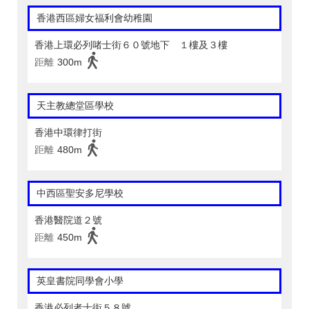
香港西區婦女福利會幼稚園
香港上環必列啫士街６０號地下 １樓及３樓
距離
300m
天主教總堂區學校
香港中環律打街
距離
480m
中西區聖安多尼學校
香港醫院道２號
距離
450m
英皇書院同學會小學
香港必列者士街５８號