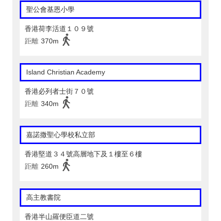
聖公會基恩小學
香港荷李活道１０９號
距離
370m
Island Christian Academy
香港必列者士街７０號
距離
340m
嘉諾撒聖心學校私立部
香港堅道３４號高層地下及１樓至６樓
距離
260m
高主教書院
香港半山羅便臣道二號