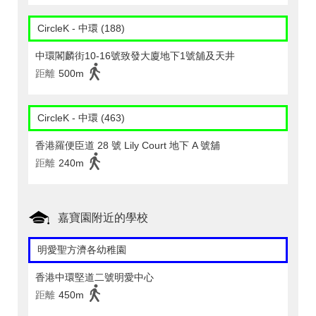
CircleK - 中環 (188)
中環閣麟街10-16號致發大廈地下1號舖及天井
距離
500m
CircleK - 中環 (463)
香港羅便臣道 28 號 Lily Court 地下 A 號舖
距離
240m
嘉寶園附近的學校
明愛聖方濟各幼稚園
香港中環堅道二號明愛中心
距離
450m