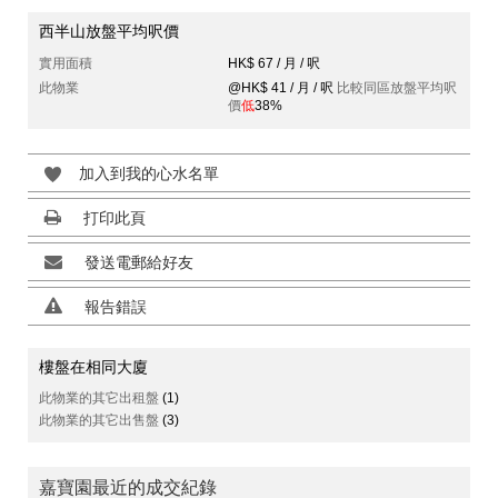
西半山放盤平均呎價
實用面積
HK$ 67 / 月 / 呎
此物業
@HK$ 41 / 月 / 呎
比較同區放盤平均呎
價
低
38%
加入到我的心水名單
打印此頁
發送電郵給好友
報告錯誤
樓盤在相同大廈
此物業的其它出租盤
(1)
此物業的其它出售盤
(3)
嘉寶園最近的成交紀錄