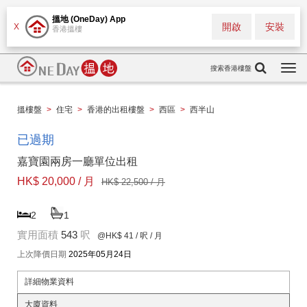
搵地 (OneDay) App
開啟
安裝
X
香港搵樓
搜索香港樓盤
Togg
navi
搵樓盤
>
住宅
>
香港的出租樓盤
>
西區
>
西半山
已過期
嘉寶園兩房一廳單位出租
HK$ 20,000 / 月
HK$ 22,500 / 月
2
1
實用面積
543
呎
@HK$ 41
/ 呎 / 月
上次降價日期
2025年05月24日
詳細物業資料
大廈資料