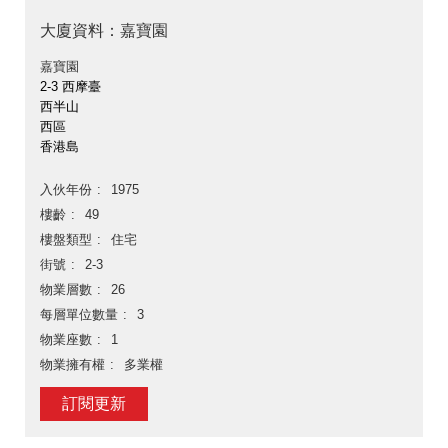
大廈資料：嘉寶園
嘉寶園
2-3 西摩臺
西半山
西區
香港島
入伙年份
1975
樓齡
49
樓盤類型
住宅
街號
2-3
物業層數
26
每層單位數量
3
物業座數
1
物業擁有權
多業權
訂閱更新