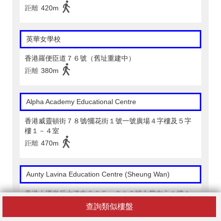
距離
420m
英華女學校
香港羅便臣道７６號（舊址重建中）
距離
380m
Alpha Academy Educational Centre
香港威靈頓街７８號∕擺花街１號一號廣場４字樓及５字
樓１－４室
距離
470m
Aunty Lavina Education Centre (Sheung Wan)
香港上環皇后大道中３０５－３１３號永業中心１樓Ａ
室
查詢類似樓盤
距離
490m