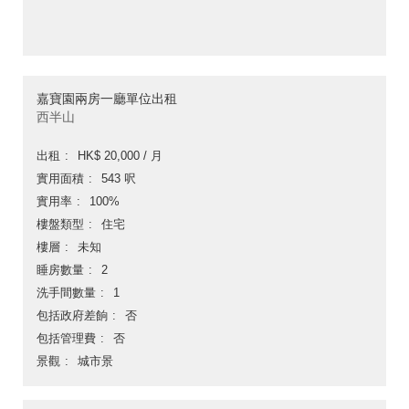
嘉寶園兩房一廳單位出租
西半山
出租
HK$ 20,000 / 月
實用面積
543 呎
實用率
100%
樓盤類型
住宅
樓層
未知
睡房數量
2
洗手間數量
1
包括政府差餉
否
包括管理費
否
景觀
城市景