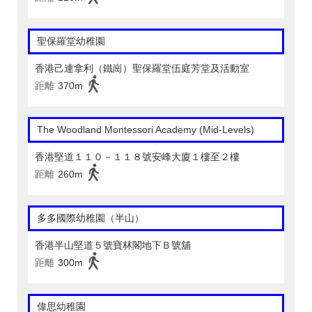
聖保羅堂幼稚園
香港己連拿利（鐵崗）聖保羅堂伍庭芳堂及活動室
距離
370m
The Woodland Montessori Academy (Mid-Levels)
香港堅道１１０－１１８號安峰大廈１樓至２樓
距離
260m
多多國際幼稚園（半山）
香港半山堅道５號寶林閣地下Ｂ號舖
距離
300m
偉思幼稚園