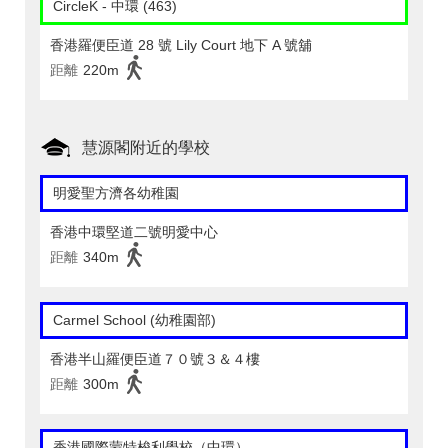
CircleK - 中環 (463)
香港羅便臣道 28 號 Lily Court 地下 A 號舖
距離
220m
慧源閣附近的學校
明愛聖方濟各幼稚園
香港中環堅道二號明愛中心
距離
340m
Carmel School (幼稚園部)
香港半山羅便臣道７０號３＆４樓
距離
300m
香港國際蒙特梭利學校（中環）