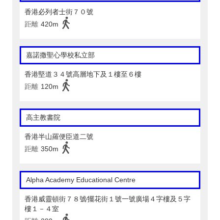
香港必列者士街７０號
距離
420m
嘉諾撒聖心學校私立部
香港堅道３４號高層地下及１樓至６樓
距離
120m
高主教書院
香港半山羅便臣道二號
距離
350m
Alpha Academy Educational Centre
香港威靈頓街７８號∕擺花街１號一號廣場４字樓及５字
樓１－４室