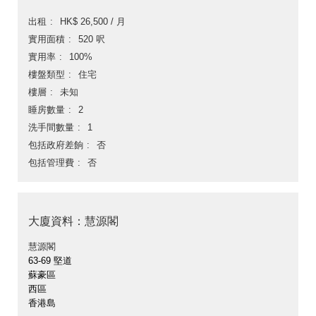
出租
HK$ 26,500 / 月
實用面積
520 呎
實用率
100%
樓盤類型
住宅
樓層
未知
睡房數量
2
洗手間數量
1
包括政府差餉
否
包括管理費
否
大廈資料：慧源閣
慧源閣
63-69 堅道
蘇豪區
西區
香港島