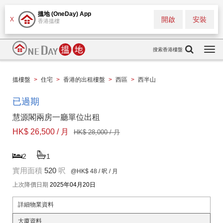
搵地 (OneDay) App
開啟
安裝
X
香港搵樓
搜索香港樓盤
Togg
navi
搵樓盤
>
住宅
>
香港的出租樓盤
>
西區
>
西半山
已過期
慧源閣兩房一廳單位出租
HK$ 26,500 / 月
HK$ 28,000 / 月
2
1
實用面積
520
呎
@HK$ 48
/ 呎 / 月
上次降價日期
2025年04月20日
詳細物業資料
大廈資料