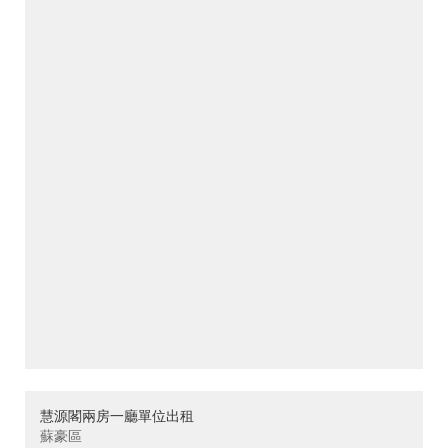
慧源閣兩房一廳單位出租
蘇豪區