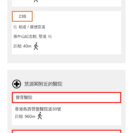
23B
往
柏道 / 羅便臣道
孫中山紀念館, 堅道
站
距離
40m
慧源閣附近的醫院
贊育醫院
香港島西營盤醫院道30號
距離
960m