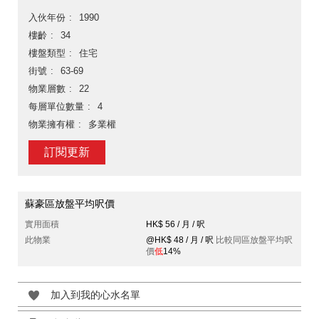
入伙年份
1990
樓齡
34
樓盤類型
住宅
街號
63-69
物業層數
22
每層單位數量
4
物業擁有權
多業權
訂閱更新
蘇豪區放盤平均呎價
實用面積
HK$ 56 / 月 / 呎
此物業
@HK$ 48 / 月 / 呎
比較同區放盤平均呎
價
低
14%
加入到我的心水名單