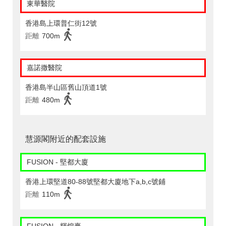
東華醫院
香港島上環普仁街12號
距離
700m
嘉諾撒醫院
香港島半山區舊山頂道1號
距離
480m
慧源閣附近的配套設施
FUSION - 堅都大廈
香港上環堅道80-88號堅都大廈地下a,b,c號鋪
距離
110m