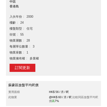
中區
香港島
入伙年份
2000
樓齡
24
樓盤類型
住宅
街號
55
物業層數
28
每層單位數量
3
物業座數
1
物業擁有權
多業權
訂閱更新
蘇豪區放盤平均呎價
實用面積
HK$ 56 / 月 / 呎
此物業
@HK$ 60 / 月 / 呎
比較同區放盤平均呎
價
高
7%