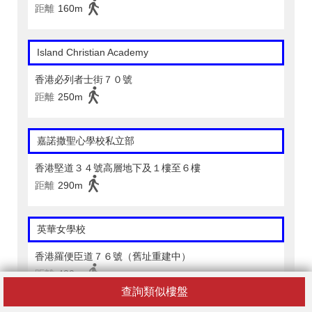
距離
160m
Island Christian Academy
香港必列者士街７０號
距離
250m
嘉諾撒聖心學校私立部
香港堅道３４號高層地下及１樓至６樓
距離
290m
英華女學校
香港羅便臣道７６號（舊址重建中）
距離
420m
查詢類似樓盤