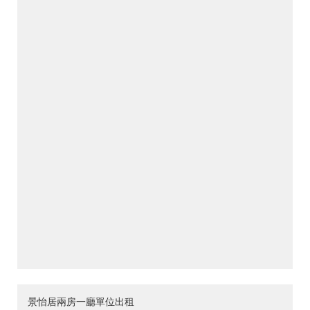
景怡居兩房一廳單位出租