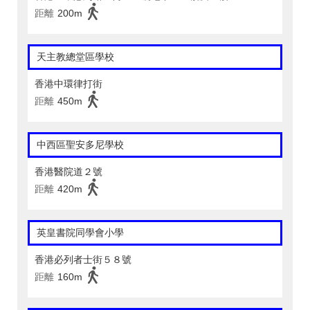
距離
200m
天主教總堂區學校
香港中環律打街
距離
450m
中西區聖安多尼學校
香港醫院道２號
距離
420m
英皇書院同學會小學
香港必列者士街５８號
距離
160m