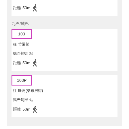
距離
50m
九巴/城巴
103
往
竹園邨
鴨巴甸街
站
距離
50m
103P
往
旺角(染布房街)
鴨巴甸街
站
距離
50m