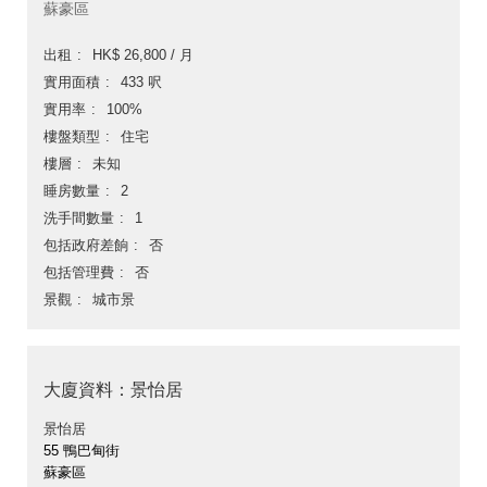
蘇豪區
出租
HK$ 26,800 / 月
實用面積
433 呎
實用率
100%
樓盤類型
住宅
樓層
未知
睡房數量
2
洗手間數量
1
包括政府差餉
否
包括管理費
否
景觀
城市景
大廈資料：景怡居
景怡居
55 鴨巴甸街
蘇豪區