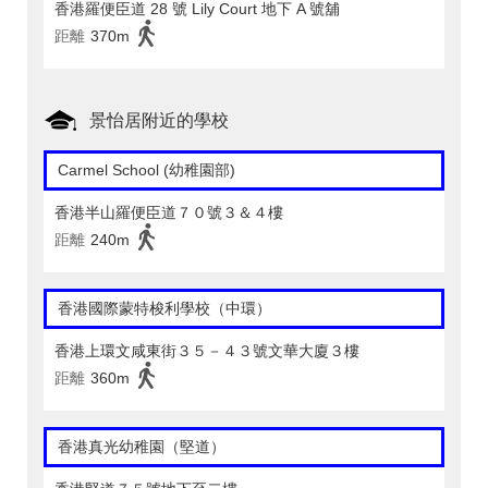
香港羅便臣道 28 號 Lily Court 地下 A 號舖
距離
370m
景怡居附近的學校
Carmel School (幼稚園部)
香港半山羅便臣道７０號３＆４樓
距離
240m
香港國際蒙特梭利學校（中環）
香港上環文咸東街３５－４３號文華大廈３樓
距離
360m
香港真光幼稚園（堅道）