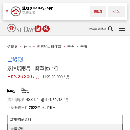
搵地 (OneDay) App
開啟
安裝
X
香港搵樓
搜索香港樓盤
Togg
navi
搵樓盤
>
住宅
>
香港的出租樓盤
>
中區
>
中環
已過期
景怡居兩房一廳單位出租
HK$ 26,800 / 月
HK$ 26,000 / 月
2
1
實用面積
433
呎
@HK$ 60
/ 呎 / 月
上次升價日期
2022年03月16日
詳細物業資料
大廈資料