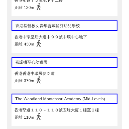
香港堅道７５號地下至二樓
距離
130m
香港基督教女青年會戴翰芬幼兒學校
香港中環皇后大道中９９號中環中心地下
距離
430m
嘉諾撒聖心幼稚園
香港香港中環羅便臣道
距離
370m
The Woodland Montessori Academy (Mid-Levels)
香港堅道１１０－１１８號安峰大廈１樓至２樓
距離
110m