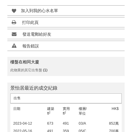
加入到我的心水名單
打印此頁
發送電郵給好友
報告錯誤
樓盤在相同大廈
此物業的其它出售盤
(1)
景怡居最近的成交紀錄
出售
日期
建築
實用
樓層/
HK$
2
2
ft
ft
單位
2023-04-12
673
491
03/A
852萬
2022-05-16
491
359
05/C
700萬