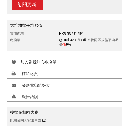
訂閱更新
大坑放盤平均呎價
實用面積
HK$ 53 / 月 / 呎
此物業
@HK$ 48 / 月 / 呎
比較同區放盤平均呎
價
低
9%
加入到我的心水名單
打印此頁
發送電郵給好友
報告錯誤
樓盤在相同大廈
此物業的其它出售盤
(1)