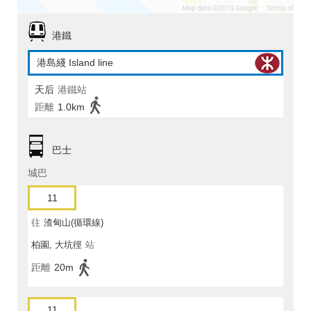
港鐵
港島綫 Island line
天后
港鐵站
距離
1.0km
巴士
城巴
11
往
渣甸山(循環線)
柏園, 大坑徑
站
距離
20m
11