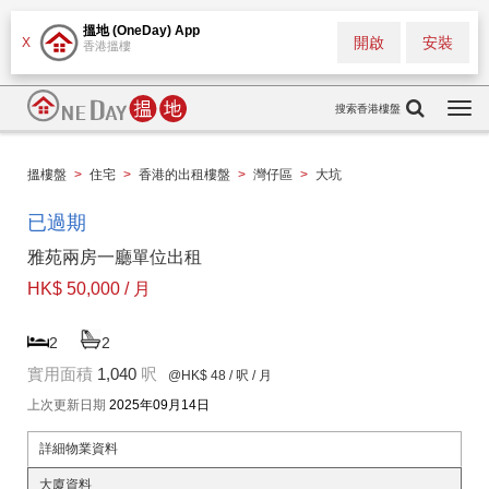
搵地 (OneDay) App
開啟
安裝
X
香港搵樓
搜索香港樓盤
Togg
navi
搵樓盤
>
住宅
>
香港的出租樓盤
>
灣仔區
>
大坑
已過期
雅苑兩房一廳單位出租
HK$ 50,000 / 月
2
2
實用面積
1,040
呎
@HK$ 48
/ 呎 / 月
上次更新日期
2025年09月14日
詳細物業資料
大廈資料