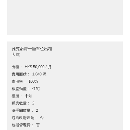
雅苑兩房一廳單位出租
大坑
出租
HK$ 50,000 / 月
實用面積
1,040 呎
實用率
100%
樓盤類型
住宅
樓層
未知
睡房數量
2
洗手間數量
2
包括政府差餉
否
包括管理費
否