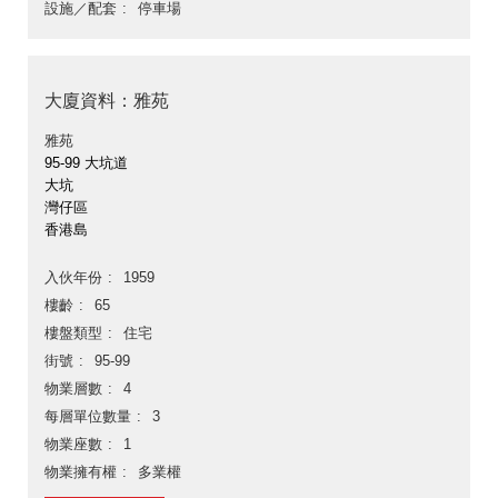
設施／配套
停車場
大廈資料：雅苑
雅苑
95-99 大坑道
大坑
灣仔區
香港島
入伙年份
1959
樓齡
65
樓盤類型
住宅
街號
95-99
物業層數
4
每層單位數量
3
物業座數
1
物業擁有權
多業權