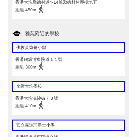
香港大坑勵德村道4-14號勵德村村榮樓地下
距離
450m
雅苑附近的學校
佛教黃焯菴小學
香港銅鑼灣東院道１１號
距離
360m
李陞大坑學校
香港大坑浣紗街７３號
距離
410m
官立嘉道理爵士小學