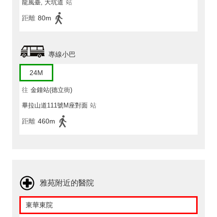
龍風臺, 大坑道
站
距離
80m
專線小巴
24M
往
金鐘站(德立街)
畢拉山道111號M座對面
站
距離
460m
雅苑附近的醫院
東華東院