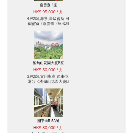
嘉雲臺 2座
HK$ 95,000 / 月
4房2廁,海景,星級會所,可
養寵物《嘉雲臺 2座出租
單位》
渣甸山花園大廈B座
HK$ 50,000 / 月
3房2廁,實用率高,連車位,
露台《渣甸山花園大廈B
座出租單位》
開平道5-5A號
HK$ 80,000 / 月