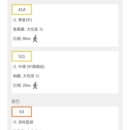
41A
往
華富(中)
龍風臺, 大坑道
站
距離
80m
511
往
中環 (中環碼頭)
柏園, 大坑徑
站
距離
20m
新巴
63
往
赤柱監獄