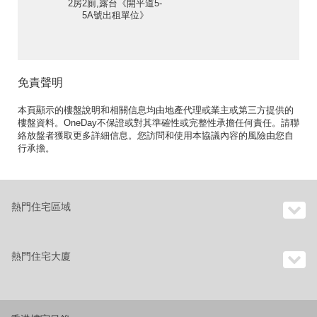
2房2廁,露台《開平道5-
5A號出租單位》
免責聲明
本頁顯示的樓盤說明和相關信息均由地產代理或業主或第三方提供的
樓盤資料。OneDay不保證或對其準確性或完整性承擔任何責任。請聯
絡放盤者獲取更多詳細信息。您訪問和使用本協議內容的風險由您自
行承擔。
熱門住宅區域
熱門住宅大廈