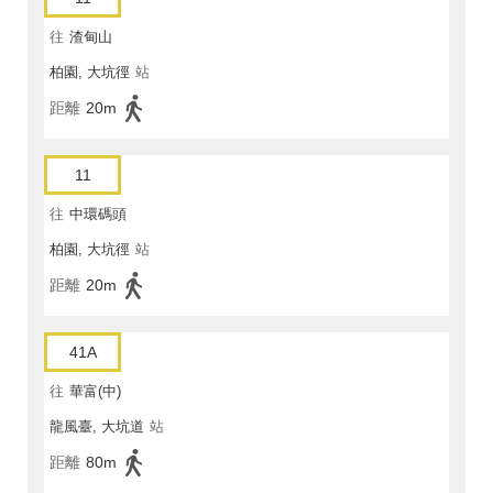
往
渣甸山
柏園, 大坑徑
站
距離
20m
11
往
中環碼頭
柏園, 大坑徑
站
距離
20m
41A
往
華富(中)
龍風臺, 大坑道
站
距離
80m