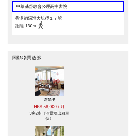
中華基督教會公理高中書院
香港銅鑼灣大坑徑１７號
距離
130m
同類物業放盤
灣景樓
HK$ 58,000 / 月
3房2廁《灣景樓出租單
位》