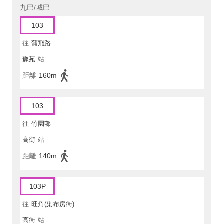
九巴/城巴
103
往
蒲飛路
豫苑
站
距離
160m
103
往
竹園邨
高街
站
距離
140m
103P
往
旺角(染布房街)
高街
站