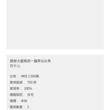
應彪大廈兩房一廳單位出售
西半山
出售
HK$ 1,550萬
實用面積
703 呎
實用率
100%
樓盤類型
住宅
樓層
未知
睡房數量
2