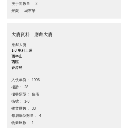
洗手間數量
2
景觀
城市景
大廈資料：應彪大廈
應彪大廈
1-3 卑利士道
西半山
西區
香港島
入伙年份
1996
樓齡
28
樓盤類型
住宅
街號
1-3
物業層數
33
每層單位數量
4
物業座數
1