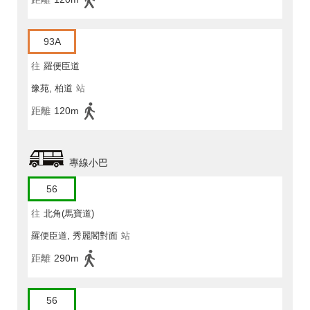
93A
往
羅便臣道
豫苑, 柏道
站
距離
120m
專線小巴
56
往
北角(馬寶道)
羅便臣道, 秀麗閣對面
站
距離
290m
56