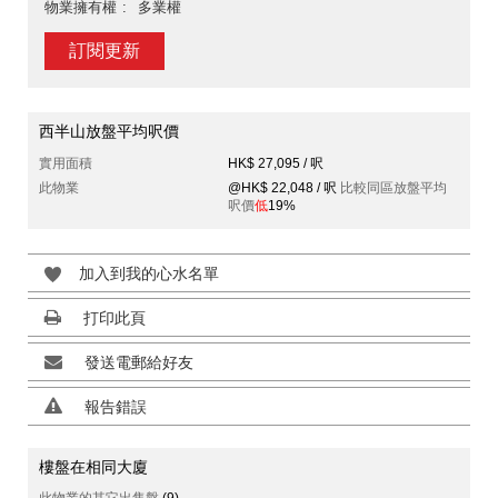
物業擁有權
多業權
訂閱更新
西半山放盤平均呎價
實用面積
HK$ 27,095 / 呎
此物業
@HK$ 22,048 / 呎
比較同區放盤平均
呎價
低
19%
加入到我的心水名單
打印此頁
發送電郵給好友
報告錯誤
樓盤在相同大廈