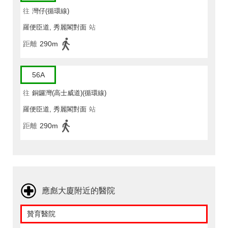
往
灣仔(循環線)
羅便臣道, 秀麗閣對面
站
距離
290m
56A
往
銅鑼灣(高士威道)(循環線)
羅便臣道, 秀麗閣對面
站
距離
290m
應彪大廈附近的醫院
贊育醫院