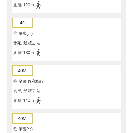
距離
120m
40
往
華富(北)
豫苑, 般咸道
站
距離
160m
40M
往
金鐘(政府總部)
高街, 般咸道
站
距離
140m
40M
往
華富(北)