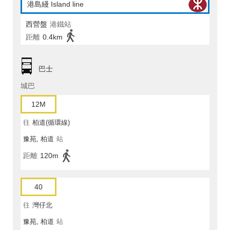
港島綫 Island line
西營盤
港鐵站
距離
0.4km
巴士
城巴
12M
往
柏道(循環線)
豫苑, 柏道
站
距離
120m
40
往
灣仔北
豫苑, 柏道
站