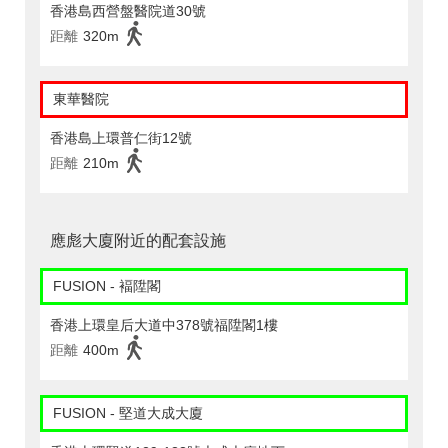
香港島西營盤醫院道30號
距離
320m
東華醫院
香港島上環普仁街12號
距離
210m
應彪大廈附近的配套設施
FUSION - 褔陞閣
香港上環皇后大道中378號福陞閣1樓
距離
400m
FUSION - 堅道大成大廈