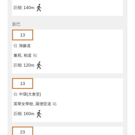
距離
140m
新巴
13
往
旭龢道
豫苑, 柏道
站
距離
120m
13
往
中環(大會堂)
英華女學校, 羅便臣道
站
距離
160m
23