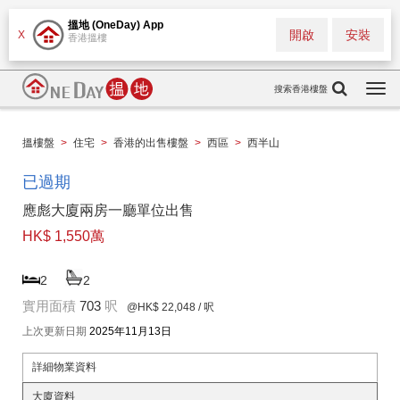
搵地 (OneDay) App
開啟
安裝
X
香港搵樓
搜索香港樓盤
Togg
navi
搵樓盤
>
住宅
>
香港的出售樓盤
>
西區
>
西半山
已過期
應彪大廈兩房一廳單位出售
HK$ 1,550萬
2
2
實用面積
703
呎
@HK$ 22,048
/ 呎
上次更新日期
2025年11月13日
詳細物業資料
大廈資料