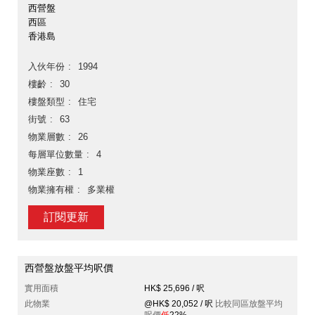
西營盤
西區
香港島
入伙年份
1994
樓齡
30
樓盤類型
住宅
街號
63
物業層數
26
每層單位數量
4
物業座數
1
物業擁有權
多業權
訂閱更新
西營盤放盤平均呎價
實用面積
HK$ 25,696 / 呎
此物業
@HK$ 20,052 / 呎
比較同區放盤平均