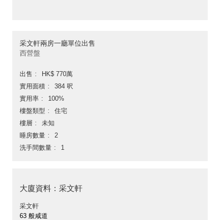
采文軒兩房一廳單位出售
西營盤
出售
HK$ 770萬
實用面積
384 呎
實用率
100%
樓盤類型
住宅
樓層
未知
睡房數量
2
洗手間數量
1
大廈資料：采文軒
采文軒
63 般咸道