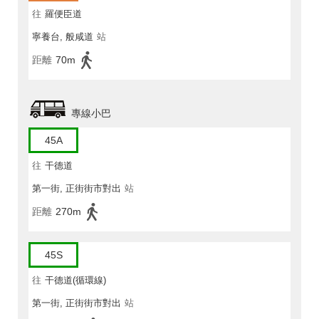
往
羅便臣道
寧養台, 般咸道
站
距離
70m
專線小巴
45A
往
干德道
第一街, 正街街市對出
站
距離
270m
45S
往
干德道(循環線)
第一街, 正街街市對出
站