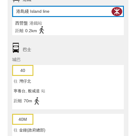
港島綫 Island line
西營盤
港鐵站
距離
0.2km
巴士
城巴
40
往
灣仔北
寧養台, 般咸道
站
距離
70m
40M
往
金鐘(政府總部)