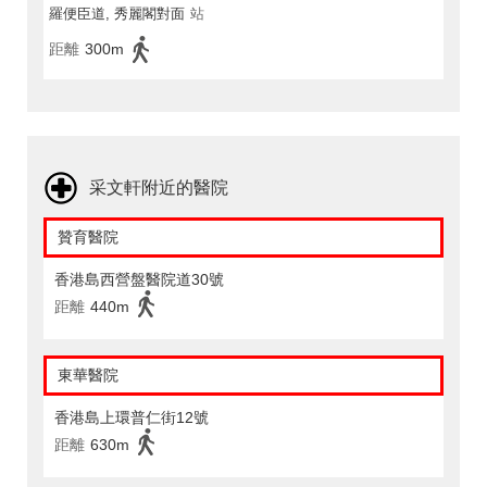
羅便臣道, 秀麗閣對面
站
距離
300m
采文軒附近的醫院
贊育醫院
香港島西營盤醫院道30號
距離
440m
東華醫院
香港島上環普仁街12號
距離
630m