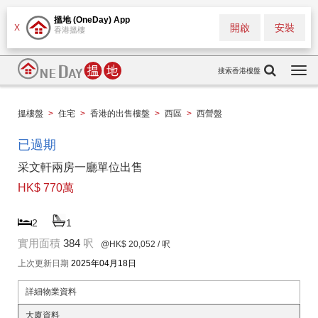
搵地 (OneDay) App
開啟
安裝
X
香港搵樓
搜索香港樓盤
Togg
navi
搵樓盤
>
住宅
>
香港的出售樓盤
>
西區
>
西營盤
已過期
采文軒兩房一廳單位出售
HK$ 770萬
2
1
實用面積
384
呎
@HK$ 20,052
/ 呎
上次更新日期
2025年04月18日
詳細物業資料
大廈資料