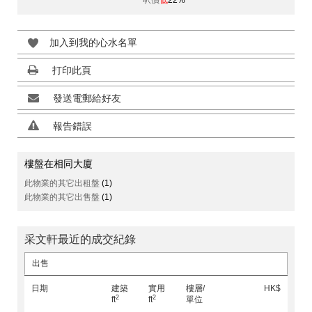
呎價
低
22%
加入到我的心水名單
打印此頁
發送電郵給好友
報告錯誤
樓盤在相同大廈
此物業的其它出租盤
(1)
此物業的其它出售盤
(1)
采文軒最近的成交紀錄
出售
日期
建築
實用
樓層/
HK$
2
2
ft
ft
單位