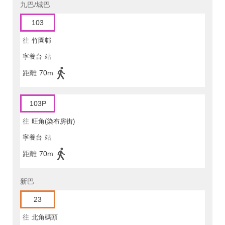
九巴/城巴
103
往
竹園邨
寧養台
站
距離
70m
103P
往
旺角(染布房街)
寧養台
站
距離
70m
新巴
23
往
北角碼頭