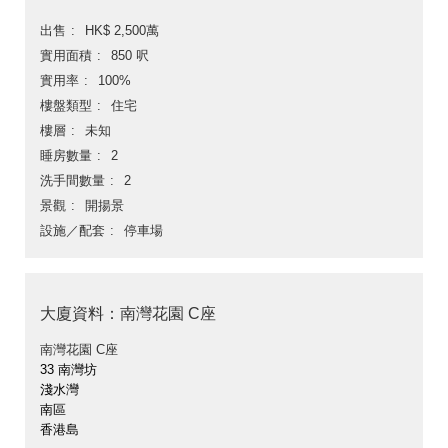
出售
HK$ 2,500萬
實用面積
850 呎
實用率
100%
樓盤類型
住宅
樓層
未知
睡房數量
2
洗手間數量
2
景觀
開揚景
設施／配套
停車場
大廈資料：南灣花園 C座
南灣花園 C座
33 南灣坊
淺水灣
南區
香港島