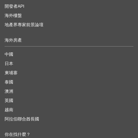
開發者API
海外樓盤
地產界專家前景論壇
海外房產
中國
日本
柬埔寨
泰國
澳洲
英國
越南
阿拉伯聯合酋長國
你在找什麼？