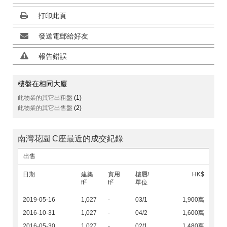
打印此頁
發送電郵給好友
報告錯誤
樓盤在相同大廈
此物業的其它出租盤
(1)
此物業的其它出售盤
(2)
南灣花園 C座最近的成交紀錄
出售
日期
建築
實用
樓層/
HK$
2
2
ft
ft
單位
2019-05-16
1,027
-
03/1
1,900萬
2016-10-31
1,027
-
04/2
1,600萬
2016-05-30
1,027
-
02/1
1,480萬