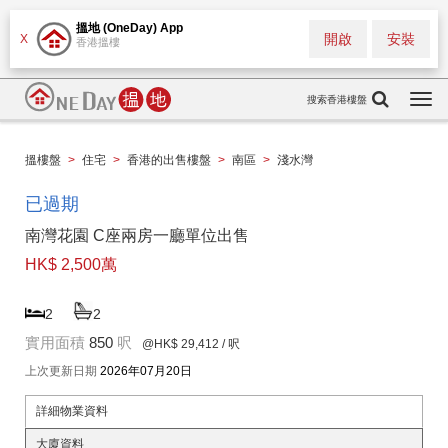
搵地 (OneDay) App
開啟
安裝
X
香港搵樓
搜索香港樓盤
Togg
navi
搵樓盤
>
住宅
>
香港的出售樓盤
>
南區
>
淺水灣
已過期
南灣花園 C座兩房一廳單位出售
HK$ 2,500萬
2
2
實用面積
850
呎
@HK$ 29,412
/ 呎
上次更新日期
2026年07月20日
詳細物業資料
大廈資料