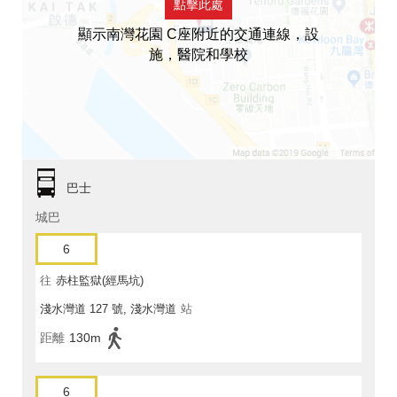
點擊此處
顯示南灣花園 C座附近的交通連線，設
施，醫院和學校
巴士
城巴
6
往
赤柱監獄(經馬坑)
淺水灣道 127 號, 淺水灣道
站
距離
130m
6