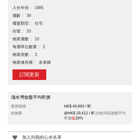
入伙年份
1985
樓齡
39
樓盤類型
住宅
街號
33
物業層數
10
每層單位數量
2
物業座數
3
物業擁有權
多業權
訂閱更新
淺水灣放盤平均呎價
實用面積
HK$ 40,893 / 呎
此物業
@HK$ 29,412 / 呎
比較同區放盤平均
呎價
低
28%
加入到我的心水名單