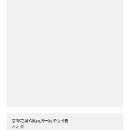
南灣花園 C座兩房一廳單位出售
淺水灣