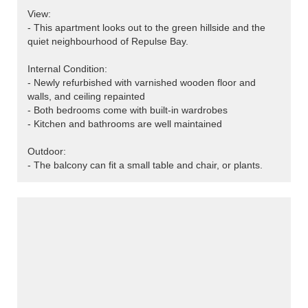
View:
- This apartment looks out to the green hillside and the
quiet neighbourhood of Repulse Bay.
Internal Condition:
- Newly refurbished with varnished wooden floor and
walls, and ceiling repainted
- Both bedrooms come with built-in wardrobes
- Kitchen and bathrooms are well maintained
Outdoor:
- The balcony can fit a small table and chair, or plants.