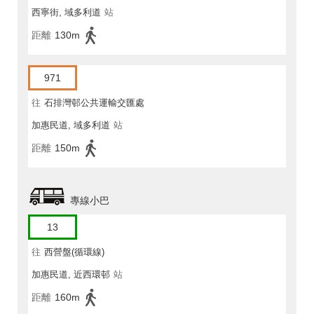
西寧街, 域多利道
站
距離
130m
971
往
石排灣邨公共運輸交匯處
加惠民道, 域多利道
站
距離
150m
專線小巴
13
往
西營盤(循環線)
加惠民道, 近西環邨
站
距離
160m