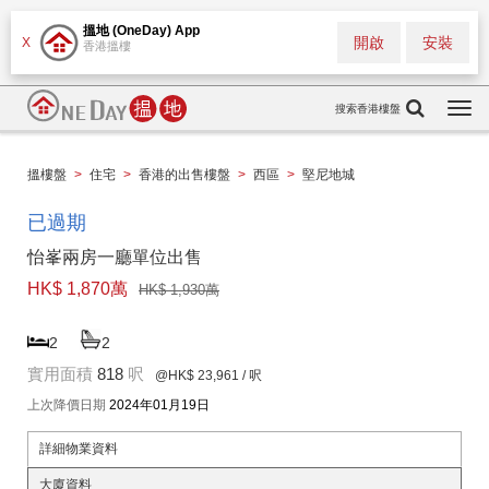
搵地 (OneDay) App
開啟
安裝
X
香港搵樓
搜索香港樓盤
Togg
navi
搵樓盤
>
住宅
>
香港的出售樓盤
>
西區
>
堅尼地城
已過期
怡峯兩房一廳單位出售
HK$ 1,870萬
HK$ 1,930萬
2
2
實用面積
818
呎
@HK$ 23,961
/ 呎
上次降價日期
2024年01月19日
詳細物業資料
大廈資料