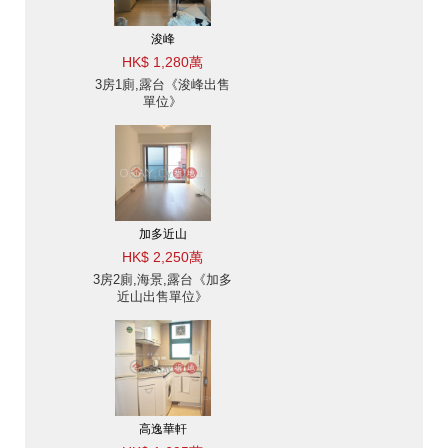
浚峰
HK$ 1,280萬
3房1廁,露台《浚峰出售
單位》
加多近山
HK$ 2,250萬
3房2廁,海景,露台《加多
近山出售單位》
高逸華軒