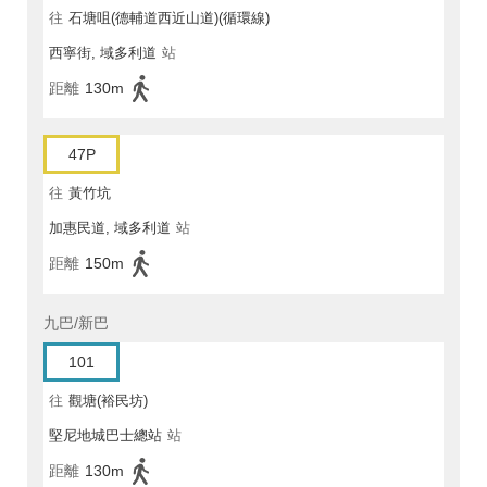
往
石塘咀(德輔道西近山道)(循環線)
西寧街, 域多利道
站
距離
130m
47P
往
黃竹坑
加惠民道, 域多利道
站
距離
150m
九巴/新巴
101
往
觀塘(裕民坊)
堅尼地城巴士總站
站
距離
130m