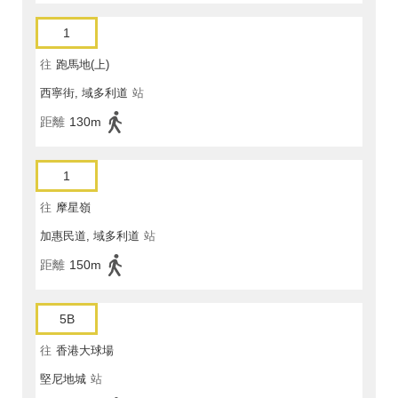
1
往
跑馬地(上)
西寧街, 域多利道
站
距離
130m
1
往
摩星嶺
加惠民道, 域多利道
站
距離
150m
5B
往
香港大球場
堅尼地城
站