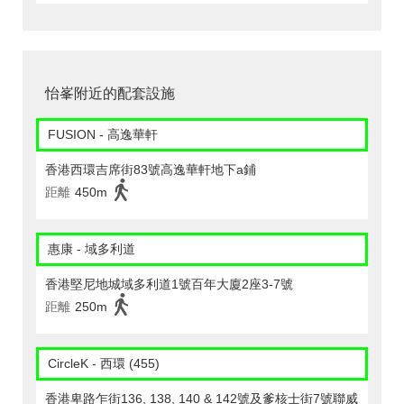
怡峯附近的配套設施
FUSION - 高逸華軒
香港西環吉席街83號高逸華軒地下a鋪
距離
450m
惠康 - 域多利道
香港堅尼地城域多利道1號百年大廈2座3-7號
距離
250m
CircleK - 西環 (455)
香港卑路乍街136, 138, 140 & 142號及爹核士街7號聯威