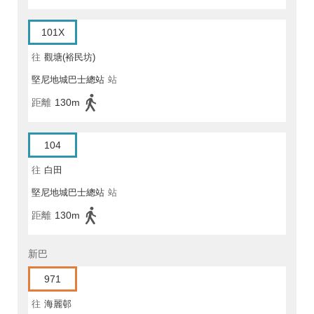
101X
往
觀塘(裕民坊)
堅尼地城巴士總站
站
距離
130m
104
往
白田
堅尼地城巴士總站
站
距離
130m
新巴
971
往
海麗邨