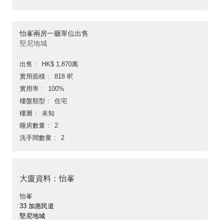
怡峯兩房一廳單位出售
堅尼地城
出售
HK$ 1,870萬
實用面積
818 呎
實用率
100%
樓盤類型
住宅
樓層
未知
睡房數量
2
洗手間數量
2
大廈資料：怡峯
怡峯
33 加惠民道
堅尼地城