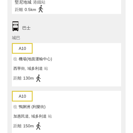
堅尼地城
港鐵站
距離
0.5km
巴士
城巴
A10
往
機場(地面運輸中心)
西寧街, 域多利道
站
距離
130m
A10
往
鴨脷洲 (利樂街)
加惠民道, 域多利道
站
距離
150m