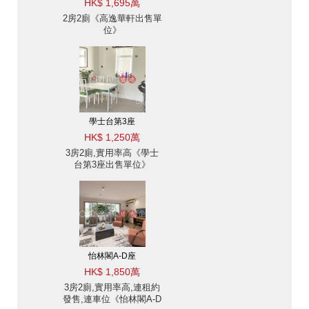
HK$ 1,695萬
2房2廁《高逸華軒出售單
位》
學士台第3座
HK$ 1,250萬
3房2廁,實用率高《學士
台第3座出售單位》
怡林閣A-D座
HK$ 1,850萬
3房2廁,實用率高,連租約
發售,連車位《怡林閣A-D