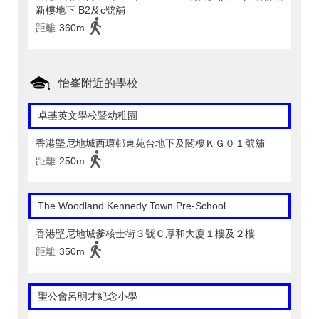
新樓地下 B2及c號舖
距離
360m
怡峯附近的學校
卓基英文學校暨幼稚園
香港堅尼地城西環邨東苑台地下及閣樓ＫＧ０１號舖
距離
250m
The Woodland Kennedy Town Pre-School
香港堅尼地城爹核士街３號Ｃ厚和大廈１樓及２樓
距離
350m
聖公會呂明才紀念小學