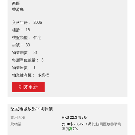
西區
香港島
入伙年份
2006
樓齡
18
樓盤類型
住宅
街號
33
物業層數
31
每層單位數量
3
物業座數
1
物業擁有權
多業權
訂閱更新
堅尼地城放盤平均呎價
實用面積
HK$ 22,379 / 呎
此物業
@HK$ 23,961 / 呎
比較同區放盤平均
呎價
高
7%