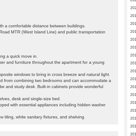
20
20
20
20
th a comfortable distance between buildings.
Road MTR (West Island Line) and public transportation
20
20
20
20
ting a quick move in.
aper and furniture throughout the apartment for a young
20
20
posite windows to bring in cross breeze and natural light.
20
med from combining two bedrooms and can accommodate a
e and study desk. Built-in cabinets provide wonderful
20
20
elves, desk and single-size bed.
20
ped with essential appliances including hidden washer
20
tiling, white sanitary fixtures, and shelving.
20
201
201