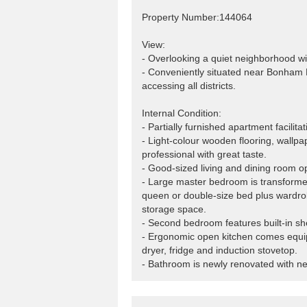
Property Number:144064
View:
- Overlooking a quiet neighborhood wi
- Conveniently situated near Bonham 
accessing all districts.
Internal Condition:
- Partially furnished apartment facilita
- Light-colour wooden flooring, wallp
professional with great taste.
- Good-sized living and dining room op
- Large master bedroom is transfor
queen or double-size bed plus wardrob
storage space.
- Second bedroom features built-in sh
- Ergonomic open kitchen comes equip
dryer, fridge and induction stovetop.
- Bathroom is newly renovated with new 