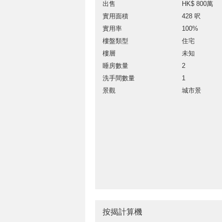
出售
HK$ 800萬
實用面積
428 呎
實用率
100%
樓盤類型
住宅
樓層
未知
睡房數量
2
洗手間數量
1
景觀
城市景
按揭計算機