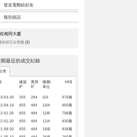
發送電郵給好友
報告錯誤
在相同大廈
業的其它出售盤
(2)
景閣最近的成交紀錄
出售
期
建築
實用
樓層/
HK$
2
2
ft
ft
單位
23-03-30
355
284
G/3
676萬
22-04-19
655
484
10/A
800萬
22-01-26
655
484
11/B
798萬
22-01-20
655
484
12/A
830萬
21-09-30
655
484
18/B
838萬