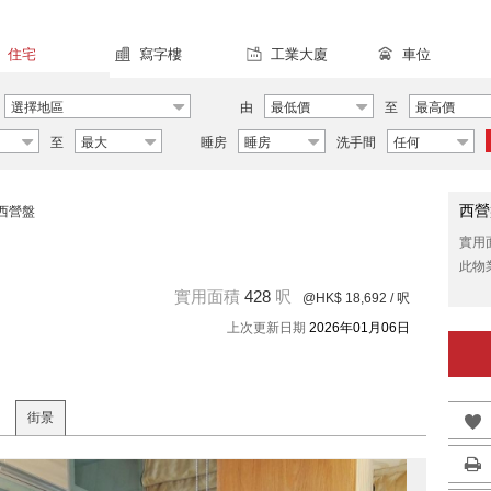
住宅
寫字樓
工業大廈
車位
選擇地區
由
最低價
至
最高價
至
最大
睡房
睡房
洗手間
任何
西營
西營盤
實用
此物
實用面積
428
呎
@HK$ 18,692
/ 呎
上次更新日期
2026年01月06日
街景