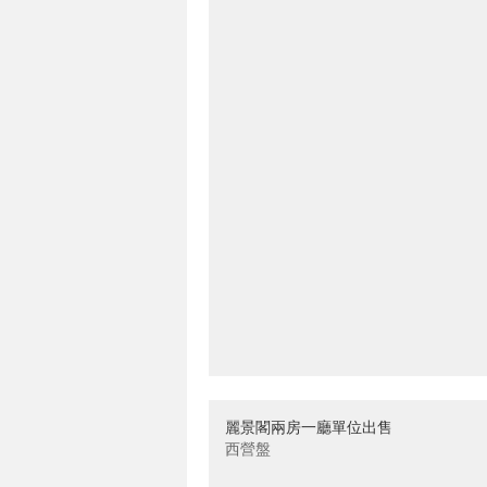
麗景閣兩房一廳單位出售
西營盤