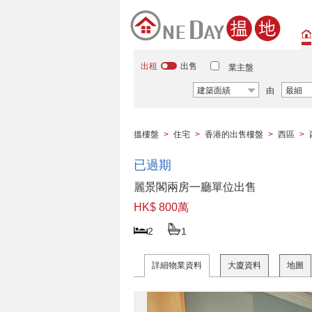
出租
出售
業主盤
建築面績
由
最細
搵樓盤
>
住宅
>
香港的出售樓盤
>
西區
>
已過期
麗景閣兩房一廳單位出售
HK$ 800萬
2
1
詳細物業資料
大廈資料
地圖