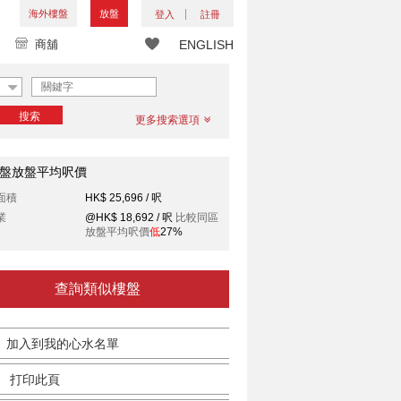
海外樓盤
放盤
登入
註冊
商舖
ENGLISH
搜索
更多搜索選項
盤放盤平均呎價
面積
HK$ 25,696 / 呎
業
@HK$ 18,692 / 呎
比較同區
放盤平均呎價
低
27%
查詢類似樓盤
加入到我的心水名單
打印此頁