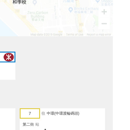
和學校
7
往
中環(中環渡輪碼頭)
第二街
站