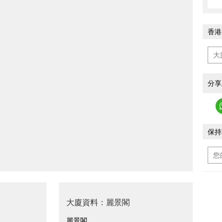
香港
分享
保持
大廈資料：麗景閣
麗景閣