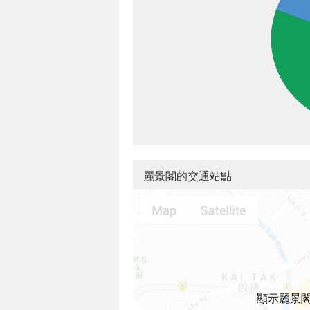
麗景閣的交通站點
顯示麗景