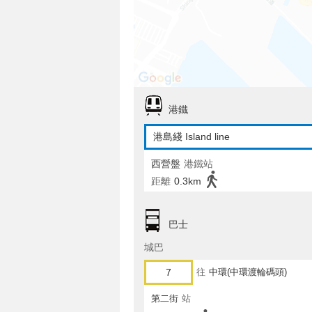
港鐵
港島綫 Island line
西營盤
港鐵站
距離
0.3km
巴士
城巴
7
往
中環(中環渡輪碼頭)
第二街
站