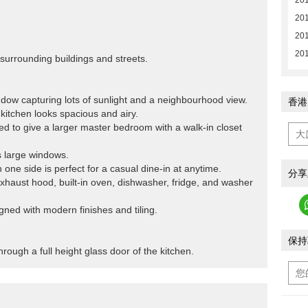
20
201
201
201
 surrounding buildings and streets.
indow capturing lots of sunlight and a neighbourhood view.
香港
kitchen looks spacious and airy.
ed to give a larger master bedroom with a walk-in closet
 large windows.
 one side is perfect for a casual dine-in at anytime.
分享
exhaust hood, built-in oven, dishwasher, fridge, and washer
gned with modern finishes and tiling.
保持
ough a full height glass door of the kitchen.