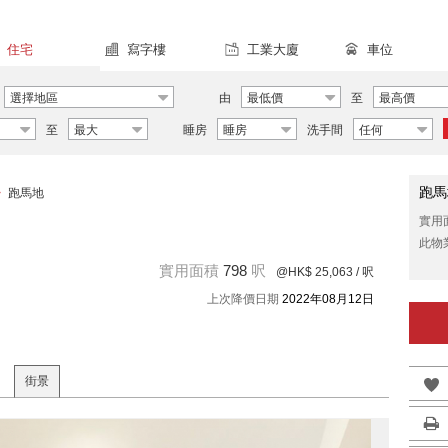
住宅
寫字樓
工業大廈
車位
選擇地區
由
最低價
至
最高價
至
最大
睡房
睡房
洗手間
任何
跑馬
>
跑馬地
實用
此物
實用面積
798
呎
@HK$ 25,063
/ 呎
上次降價日期
2022年08月12日
街景