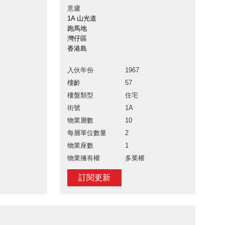
意廬
1A 山光道
跑馬地
灣仔區
香港島
入伙年份
1967
樓齡
57
樓盤類型
住宅
街號
1A
物業層數
10
每層單位數量
2
物業座數
1
物業擁有權
多業權
訂閱更新