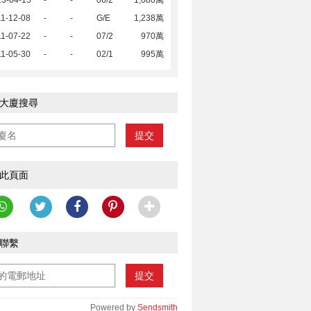
13-04-15
-
-
06/2
1,080萬
1-12-08
-
-
G/E
1,238萬
1-07-22
-
-
07/2
970萬
1-05-30
-
-
02/1
995萬
大廈搜尋
提交
此頁面
聯繫
提交
Powered by
Sendsmith