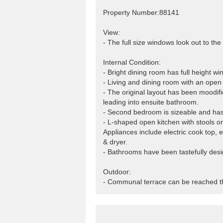
Property Number:88141
View:
- The full size windows look out to the
Internal Condition:
- Bright dining room has full height w
- Living and dining room with an open 
- The original layout has been moodifi
leading into ensuite bathroom.
- Second bedroom is sizeable and has
- L-shaped open kitchen with stools on
Appliances include electric cook top, 
& dryer.
- Bathrooms have been tastefully desi
Outdoor:
- Communal terrace can be reached thr