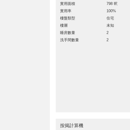
實用面積
798 呎
實用率
100%
樓盤類型
住宅
樓層
未知
睡房數量
2
洗手間數量
2
按揭計算機