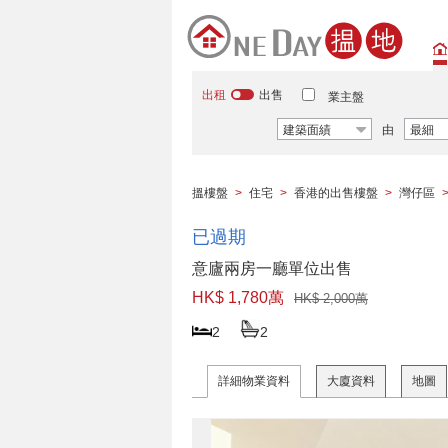
出租
出售
業主盤
建築面績
由
最細
搵樓盤
>
住宅
>
香港的出售樓盤
>
灣仔區
已過期
意廬兩房一廳單位出售
HK$ 1,780萬
HK$ 2,000萬
2
2
詳細物業資料
大廈資料
地圖