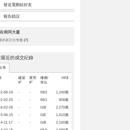
發送電郵給好友
報告錯誤
在相同大廈
業的其它出售盤
(7)
廬最近的成交紀錄
出售
期
建築
實用
樓層/
HK$
2
2
ft
ft
單位
22-06-10
-
-
09/2
1,240萬
22-02-25
-
-
06/1
908萬
16-02-26
-
-
G/B
2,270萬
15-06-15
-
-
G/E
1,410萬
4-11-17
-
-
G/B
2,100萬