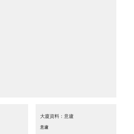
大廈資料：意廬
意廬