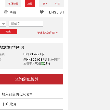
海外樓盤
放盤
登入
註冊
商舖
ENGLISH
搜索
更多搜索選項
地放盤平均呎價
面積
HK$ 21,492 / 呎
業
@HK$ 25,063 / 呎
比較同區
放盤平均呎價
高
17%
查詢類似樓盤
加入到我的心水名單
打印此頁