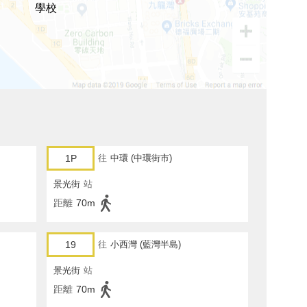
學校
1P
往
中環 (中環街市)
景光街
站
距離
70m
19
往
小西灣 (藍灣半島)
景光街
站
距離
70m