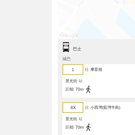
巴士
城巴
1
往
摩星嶺
景光街
站
距離
70m
8X
往
小西灣(藍灣半島)
景光街
站
距離
70m