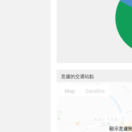
意廬的交通站點
顯示意廬