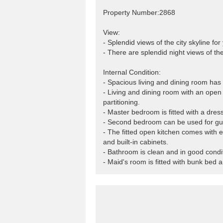
Property Number:2868
View:
- Splendid views of the city skyline fo
- There are splendid night views of th
Internal Condition:
- Spacious living and dining room has 
- Living and dining room with an open 
partitioning.
- Master bedroom is fitted with a dress
- Second bedroom can be used for gue
- The fitted open kitchen comes with e
and built-in cabinets.
- Bathroom is clean and in good condi
- Maid's room is fitted with bunk bed a