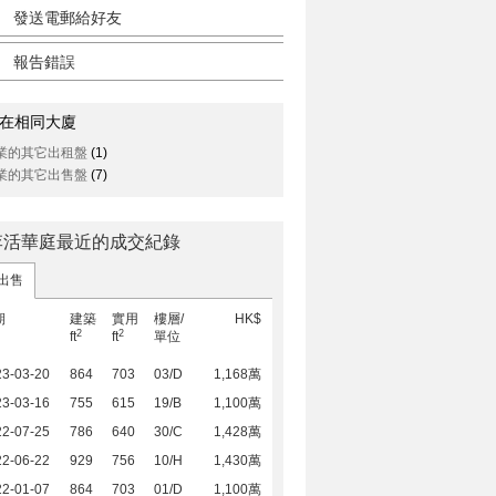
發送電郵給好友
報告錯誤
在相同大廈
業的其它出租盤
(1)
業的其它出售盤
(7)
李活華庭最近的成交紀錄
出售
期
建築
實用
樓層/
HK$
2
2
ft
ft
單位
23-03-20
864
703
03/D
1,168萬
23-03-16
755
615
19/B
1,100萬
22-07-25
786
640
30/C
1,428萬
22-06-22
929
756
10/H
1,430萬
22-01-07
864
703
01/D
1,100萬