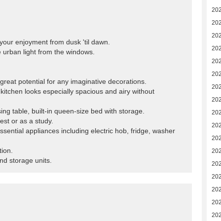
202
20
20
r your enjoyment from dusk 'til dawn.
20
e urban light from the windows.
20
20
great potential for any imaginative decorations.
20
kitchen looks especially spacious and airy without
20
ing table, built-in queen-size bed with storage.
20
st or as a study.
20
ssential appliances including electric hob, fridge, washer
20
tion.
20
nd storage units.
20
20
20
20
20