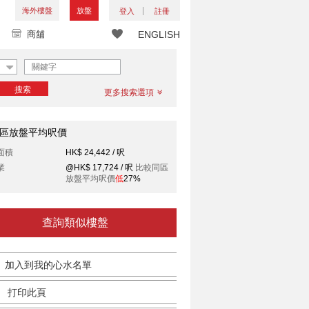
海外樓盤
放盤
登入
註冊
商舖
ENGLISH
搜索
更多搜索選項
區放盤平均呎價
面積
HK$ 24,442 / 呎
業
@HK$ 17,724 / 呎
比較同區
放盤平均呎價
低
27%
查詢類似樓盤
加入到我的心水名單
打印此頁