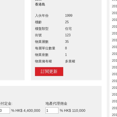
香港島
20
201
入伙年份
1999
20
樓齡
25
20
樓盤類型
住宅
20
街號
123
20
物業層數
35
20
每層單位數量
8
201
物業座數
1
20
物業擁有權
多業權
20
訂閱更新
20
20
20
20
201
付定金:
地產代理佣金
201
%
HK$ 4,400,000
%
HK$ 110,000
20