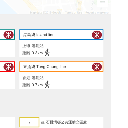
港島綫 Island line
上環
港鐵站
距離
0.3km
東涌綫 Tung Chung line
香港
港鐵站
距離
0.7km
7
往
石排灣邨公共運輸交匯處