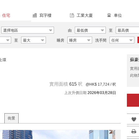
住宅
寫字樓
工業大廈
車位
選擇地區
由
最低價
至
最高價
至
最大
睡房
睡房
洗手間
任何
蘇豪
上環
實用
此物
實用面積
615
呎
@HK$ 17,724
/ 呎
上次升價日期
2026年03月28日
街景