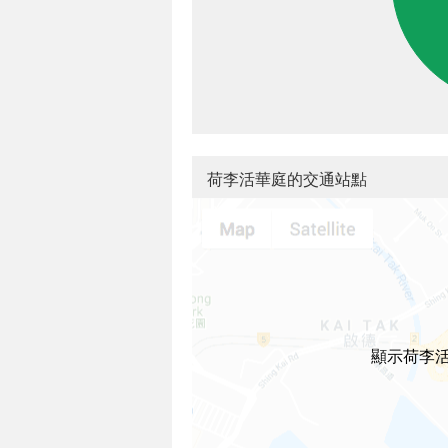
荷李活華庭的交通站點
顯示荷李