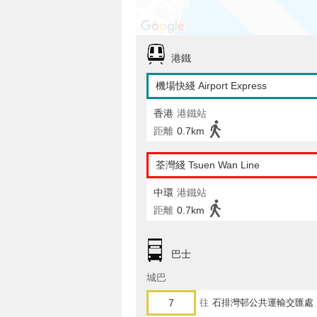
港鐵
機場快綫 Airport Express
香港
港鐵站
距離
0.7km
荃灣綫 Tsuen Wan Line
中環
港鐵站
距離
0.7km
巴士
城巴
7
往
石排灣邨公共運輸交匯處