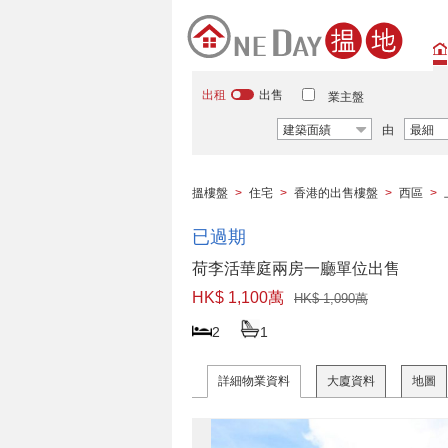
出租
出售
業主盤
建築面績
由
最細
搵樓盤
>
住宅
>
香港的出售樓盤
>
西區
>
已過期
荷李活華庭兩房一廳單位出售
HK$ 1,100萬
HK$ 1,090萬
2
1
詳細物業資料
大廈資料
地圖