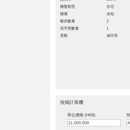
樓盤類型
住宅
樓層
未知
睡房數量
2
洗手間數量
1
景觀
城市景
按揭計算機
單位價格 (HK$)
預