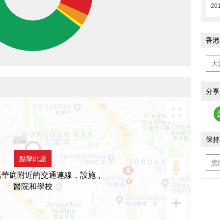
20
香港
分享
保持
點擊此處
活華庭附近的交通連線，設施，
醫院和學校