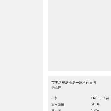
荷李活華庭兩房一廳單位出售
蘇豪區
出售
HK$ 1,100萬
實用面積
615 呎
實用率
100%