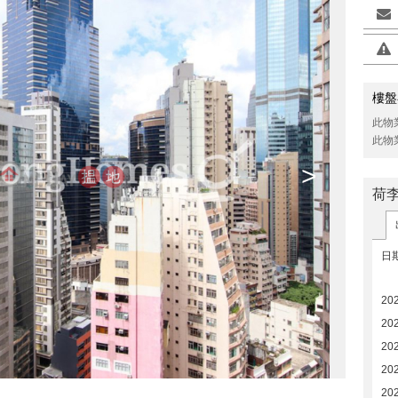
樓盤
此物
此物
>
荷
日
20
20
20
20
20