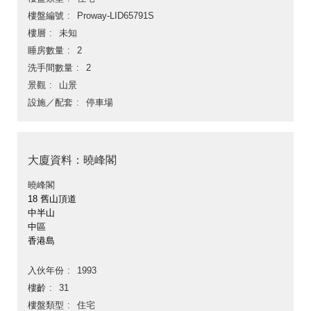
樓盤編號
Proway-LID65791S
樓層
未知
睡房數量
2
洗手間數量
2
景觀
山景
設施／配套
停車場
大廈資料：曉峰閣
曉峰閣
18 舊山頂道
中半山
中區
香港島
入伙年份
1993
樓齡
31
樓盤類型
住宅