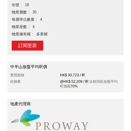
街號
18
物業層數
35
每層單位數量
4
物業座數
4
物業擁有權
多業權
訂閱更新
中半山放盤平均呎價
實用面積
HK$ 30,723 / 呎
此物業
@HK$ 52,209 / 呎
比較同區放盤平均
呎價
高
70%
地產代理商