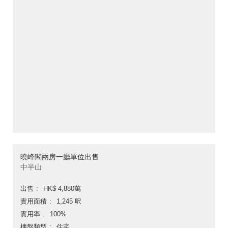
曉峰閣兩房一廳單位出售
中半山
出售
HK$ 4,880萬
實用面積
1,245 呎
實用率
100%
樓盤類型
住宅