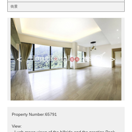
街景
<
>
Property Number:65791
View: