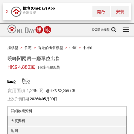
搵地 (OneDay) App
開啟
安裝
X
香港搵樓
搜索香港樓盤
Togg
navi
搵樓盤
>
住宅
>
香港的出售樓盤
>
中區
>
中半山
曉峰閣兩房一廳單位出售
HK$ 4,880萬
HK$ 4,800萬
2
2
實用面積
1,245
呎
@HK$ 52,209
/ 呎
上次升價日期
2026年05月09日
詳細物業資料
大廈資料
地圖