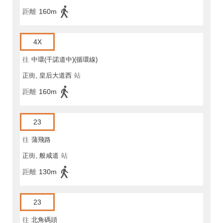
距離
160m
4X
往
中環(干諾道中)(循環線)
正街, 皇后大道西
站
距離
160m
23
往
蒲飛路
正街, 般咸道
站
距離
130m
23
往
北角碼頭