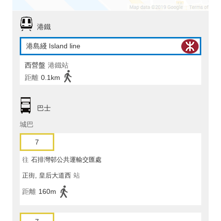
港鐵
港島綫 Island line
西營盤
港鐵站
距離
0.1km
巴士
城巴
7
往
石排灣邨公共運輸交匯處
正街, 皇后大道西
站
距離
160m