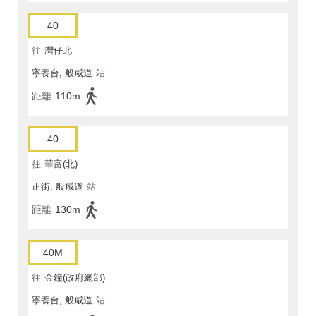
40
往
灣仔北
寧養台, 般咸道
站
距離
110m
40
往
華富(北)
正街, 般咸道
站
距離
130m
40M
往
金鐘(政府總部)
寧養台, 般咸道
站