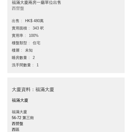
福滿大廈兩房一廳單位出售
西營盤
出售
HK$ 480萬
實用面積
343 呎
實用率
100%
樓盤類型
住宅
樓層
未知
睡房數量
2
洗手間數量
1
大廈資料：福滿大廈
福滿大廈
福滿大廈
56-72 第三街
西營盤
西區