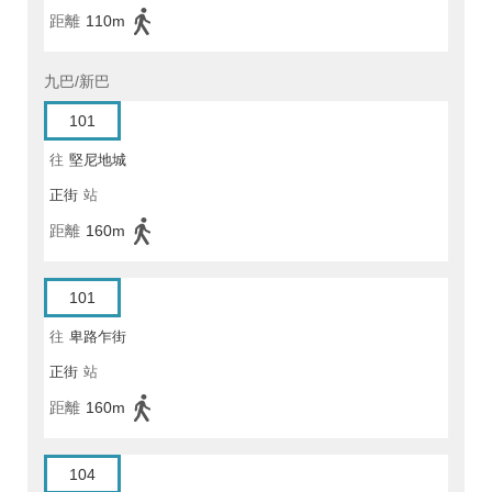
距離
110m
九巴/新巴
101
往
堅尼地城
正街
站
距離
160m
101
往
卑路乍街
正街
站
距離
160m
104