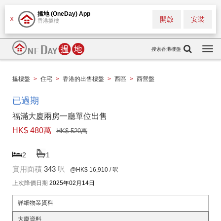
搵地 (OneDay) App
開啟
安裝
X
香港搵樓
搜索香港樓盤
Togg
navi
搵樓盤
>
住宅
>
香港的出售樓盤
>
西區
>
西營盤
已過期
福滿大廈兩房一廳單位出售
HK$ 480萬
HK$ 520萬
2
1
實用面積
343
呎
@HK$ 16,910
/ 呎
上次降價日期
2025年02月14日
詳細物業資料
大廈資料