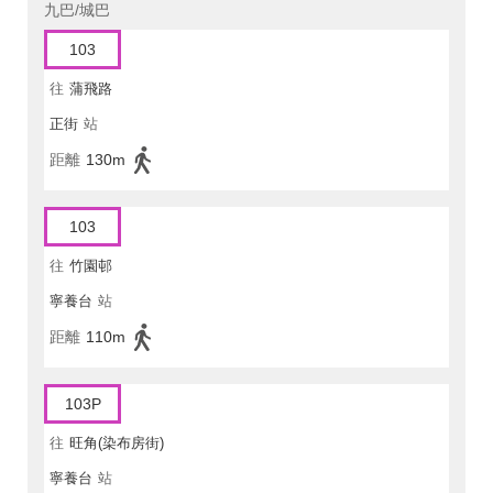
九巴/城巴
103
往
蒲飛路
正街
站
距離
130m
103
往
竹園邨
寧養台
站
距離
110m
103P
往
旺角(染布房街)
寧養台
站