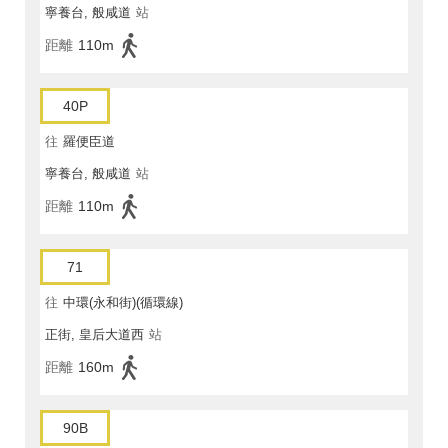
寧養台, 般咸道
站
距離
110m
40P
往
羅便臣道
寧養台, 般咸道
站
距離
110m
71
往
中環(永和街)(循環線)
正街, 皇后大道西
站
距離
160m
90B