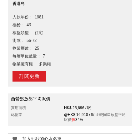
香港島
入伙年份
1981
樓齡
43
樓盤類型
住宅
街號
56-72
物業層數
25
每層單位數量
7
物業擁有權
多業權
訂閱更新
西營盤放盤平均呎價
實用面積
HK$ 25,696 / 呎
此物業
@HK$ 16,910 / 呎
比較同區放盤平均
呎價
低
34%
加入到我的心水名單