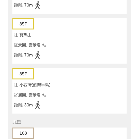
距離
70m
85P
往
寶馬山
恆景園, 雲景道
站
距離
70m
85P
往
小西灣(藍灣半島)
富麗園, 雲景道
站
距離
30m
九巴
108