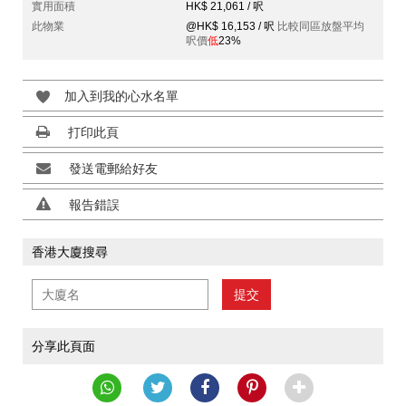
實用面積
HK$ 21,061 / 呎
此物業
@HK$ 16,153 / 呎
比較同區放盤平均
呎價
低
23%
加入到我的心水名單
打印此頁
發送電郵給好友
報告錯誤
香港大廈搜尋
提交
分享此頁面