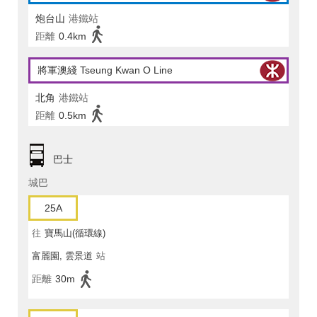
炮台山
港鐵站
距離
0.4km
將軍澳綫 Tseung Kwan O Line
北角
港鐵站
距離
0.5km
巴士
城巴
25A
往
寶馬山(循環線)
富麗園, 雲景道
站
距離
30m