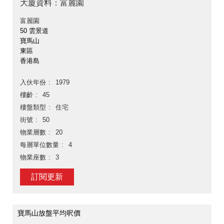
大廈資料：富麗園
富麗園
50 雲景道
寶馬山
東區
香港島
入伙年份
1979
樓齡
45
樓盤類型
住宅
街號
50
物業層數
20
每層單位數量
4
物業座數
3
訂閱更新
寶馬山放盤平均呎價