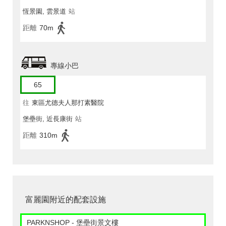
恆景園, 雲景道
站
距離
70m
專線小巴
65
往
東區尤德夫人那打素醫院
堡壘街, 近長康街
站
距離
310m
富麗園附近的配套設施
PARKNSHOP - 堡壘街景文樓