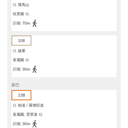
往
寶馬山
恒景園
站
距離
70m
108
往
啟業
富麗園
站
距離
30m
新巴
23B
往
柏道 / 羅便臣道
富麗園, 雲景道
站
距離
30m