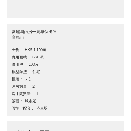
富麗園兩房一廳單位出售
寶馬山
出售
HK$ 1,100萬
實用面積
681 呎
實用率
100%
樓盤類型
住宅
樓層
未知
睡房數量
2
洗手間數量
1
景觀
城市景
設施／配套
停車場