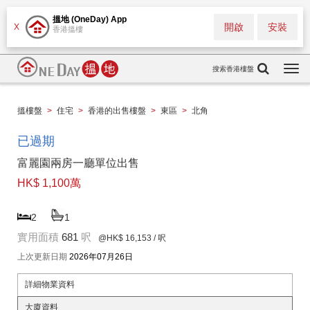
搵地 (OneDay) App
開啟
安裝
X
香港搵樓
搜索香港樓盤
Togg
navi
搵樓盤
>
住宅
>
香港的出售樓盤
>
東區
>
北角
已過期
富麗園兩房一廳單位出售
HK$ 1,100萬
2
1
實用面積
681
呎
@HK$ 16,153
/ 呎
上次更新日期
2026年07月26日
詳細物業資料
大廈資料