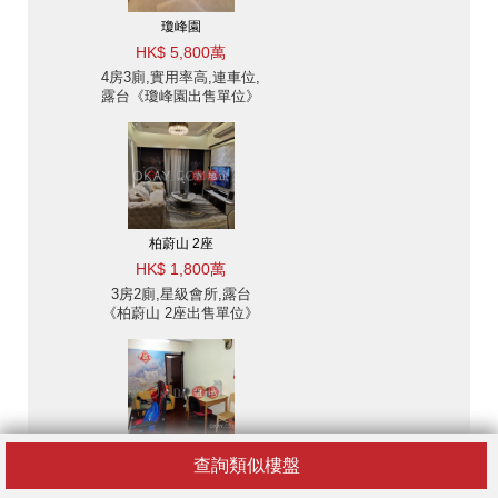
瓊峰園
HK$ 5,800萬
4房3廁,實用率高,連車位,
露台《瓊峰園出售單位》
柏蔚山 2座
HK$ 1,800萬
3房2廁,星級會所,露台
《柏蔚山 2座出售單位》
大興大廈
查詢類似樓盤
HK$ 800萬