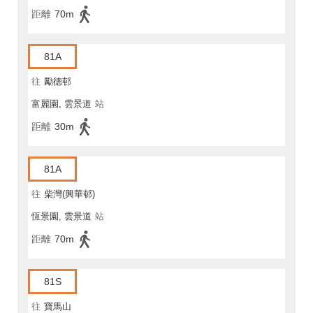
距離
70m
81A
往
勵德邨
富麗園, 雲景道
站
距離
30m
81A
往
柴灣(興華邨)
恆景園, 雲景道
站
距離
70m
81S
往
寶馬山