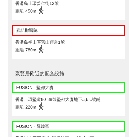
香港島上環普仁街12號
距離
450m
嘉諾撒醫院
香港島半山區舊山頂道1號
距離
780m
聚賢居附近的配套設施
FUSION - 堅都大廈
香港上環堅道80-88號堅都大廈地下a,b,c號鋪
距離
220m
FUSION - 輝煌臺