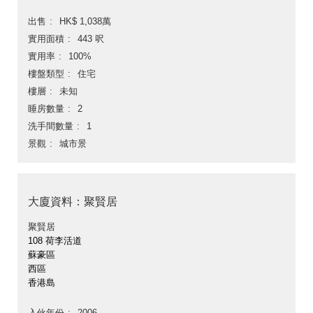
出售
HK$ 1,038萬
實用面積
443 呎
實用率
100%
樓盤類型
住宅
樓層
未知
睡房數量
2
洗手間數量
1
景觀
城市景
大廈資料：聚賢居
聚賢居
108 荷李活道
蘇豪區
西區
香港島
入伙年份
2006