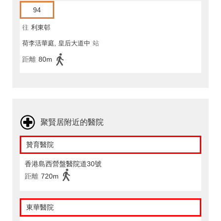
94
往
利東邨
荷李活華庭, 皇后大道中
站
距離
80m
聚賢居附近的醫院
贊育醫院
香港島西營盤醫院道30號
距離
720m
東華醫院