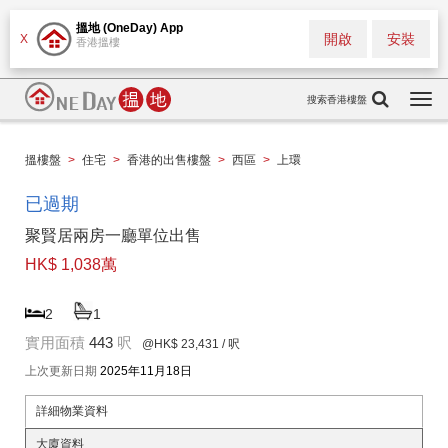
搵地 (OneDay) App
開啟
安裝
X
香港搵樓
搜索香港樓盤
Togg
navi
搵樓盤
>
住宅
>
香港的出售樓盤
>
西區
>
上環
已過期
聚賢居兩房一廳單位出售
HK$ 1,038萬
2
1
實用面積
443
呎
@HK$ 23,431
/ 呎
上次更新日期
2025年11月18日
詳細物業資料
大廈資料