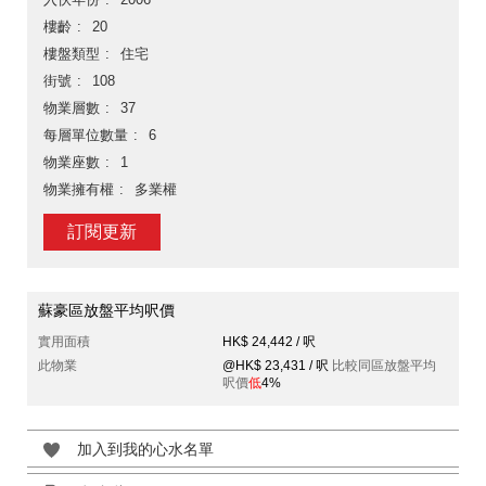
樓齡
20
樓盤類型
住宅
街號
108
物業層數
37
每層單位數量
6
物業座數
1
物業擁有權
多業權
訂閱更新
蘇豪區放盤平均呎價
實用面積
HK$ 24,442 / 呎
此物業
@HK$ 23,431 / 呎
比較同區放盤平均
呎價
低
4%
加入到我的心水名單