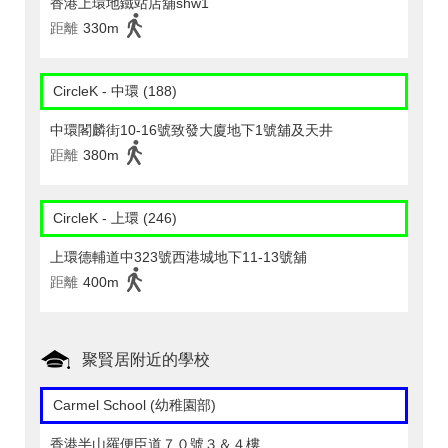
香港上環地鐵站店舖shw1
距離
330m
CircleK - 中環 (188)
中環閣麟街10-16號致發大廈地下1號舖及天井
距離
380m
CircleK - 上環 (246)
上環德輔道中323號西港城地下11-13號舖
距離
400m
聚賢居附近的學校
Carmel School (幼稚園部)
香港半山羅便臣道７０號３＆４樓