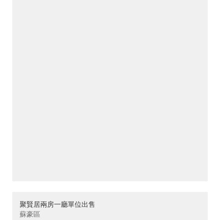
聚賢居兩房一廳單位出售
蘇豪區