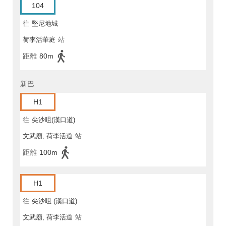
104
往
堅尼地城
荷李活華庭
站
距離
80m
新巴
H1
往
尖沙咀(漢口道)
文武廟, 荷李活道
站
距離
100m
H1
往
尖沙咀 (漢口道)
文武廟, 荷李活道
站