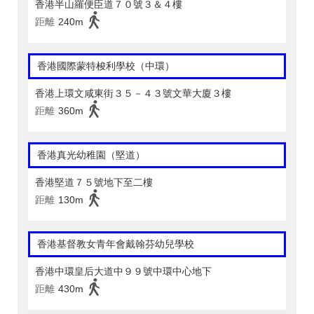
香港半山羅便臣道７０號３＆４樓
距離
240m
香港國際蒙特梭利學校（中環）
香港上環文咸東街３５－４３號文華大廈３樓
距離
360m
香港真光幼稚園（堅道）
香港堅道７５號地下至二樓
距離
130m
香港基督教女青年會戴翰芬幼兒學校
香港中環皇后大道中９９號中環中心地下
距離
430m