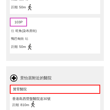
距離
50m
103P
往
旺角(染布房街)
鴨巴甸街
站
距離
50m
景怡居附近的醫院
贊育醫院
香港島西營盤醫院道30號
距離
810m