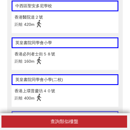
中西區聖安多尼學校
香港醫院道２號
距離
420m
英皇書院同學會小學
香港必列者士街５８號
距離
160m
英皇書院同學會小學(二校)
香港上環普慶坊４０號
距離
400m
嘉諾撒聖心學校
查詢類似樓盤
香港中環堅道２６號