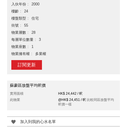
入伙年份
2000
樓齡
24
樓盤類型
住宅
街號
55
物業層數
28
每層單位數量
3
物業座數
1
物業擁有權
多業權
訂閱更新
蘇豪區放盤平均呎價
實用面積
HK$ 24,442 / 呎
此物業
@HK$ 24,451 / 呎
比較同區放盤平均
呎價一樣
加入到我的心水名單