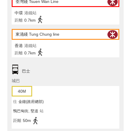
荃灣綫 Tsuen Wan Line
中環
港鐵站
距離
0.7km
東涌綫 Tung Chung line
香港
港鐵站
距離
0.7km
巴士
城巴
40M
往
金鐘(政府總部)
鴨巴甸街, 堅道
站
距離
50m