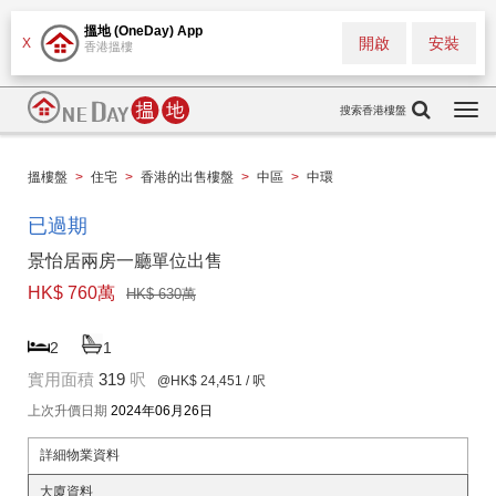
搵地 (OneDay) App
開啟
安裝
X
香港搵樓
搜索香港樓盤
Togg
navi
搵樓盤
>
住宅
>
香港的出售樓盤
>
中區
>
中環
已過期
景怡居兩房一廳單位出售
HK$ 760萬
HK$ 630萬
2
1
實用面積
319
呎
@HK$ 24,451
/ 呎
上次升價日期
2024年06月26日
詳細物業資料
大廈資料