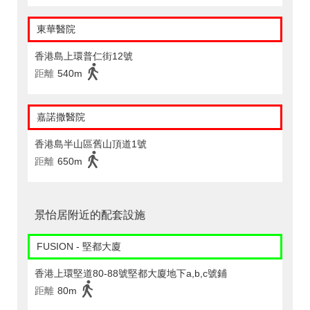
東華醫院
香港島上環普仁街12號
距離
540m
嘉諾撒醫院
香港島半山區舊山頂道1號
距離
650m
景怡居附近的配套設施
FUSION - 堅都大廈
香港上環堅道80-88號堅都大廈地下a,b,c號鋪
距離
80m