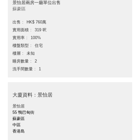
景怡居兩房一廳單位出售
蘇豪區
出售
HK$ 760萬
實用面積
319 呎
實用率
100%
樓盤類型
住宅
樓層
未知
睡房數量
2
洗手間數量
1
大廈資料：景怡居
景怡居
55 鴨巴甸街
蘇豪區
中區
香港島