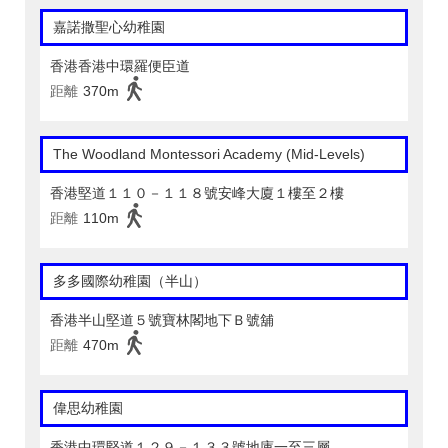
嘉諾撒聖心幼稚園
香港香港中環羅便臣道
距離
370m
The Woodland Montessori Academy (Mid-Levels)
香港堅道１１０－１１８號安峰大廈１樓至２樓
距離
110m
多多國際幼稚園（半山）
香港半山堅道５號寶林閣地下Ｂ號舖
距離
470m
偉思幼稚園
香港中環堅道１２９－１３３號地庫一至三層