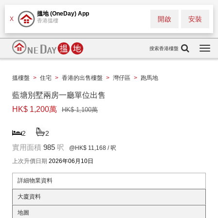
搵地 (OneDay) App
開啟
安裝
X
香港搵樓
搜索香港樓盤
Togg
navi
搵樓盤
>
住宅
>
香港的出售樓盤
>
灣仔區
>
跑馬地
藍塘別墅兩房一廳單位出售
HK$ 1,200萬
HK$ 1,100萬
2
2
實用面積
985
呎
@HK$ 11,168
/ 呎
上次升價日期
2026年06月10日
詳細物業資料
大廈資料
地圖