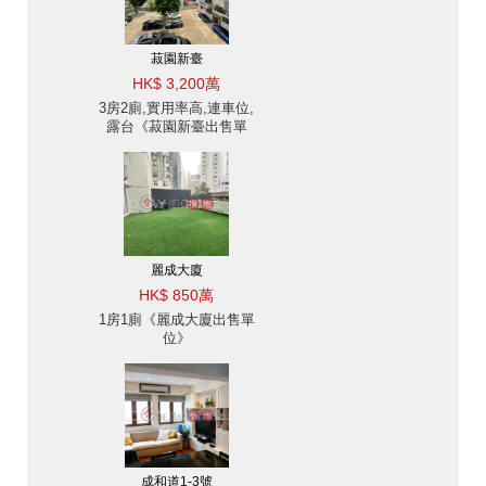
菽園新臺
HK$ 3,200萬
3房2廁,實用率高,連車位,
露台《菽園新臺出售單
位》
麗成大廈
HK$ 850萬
1房1廁《麗成大廈出售單
位》
成和道1-3號