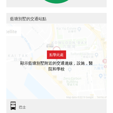
藍塘別墅的交通站點
點擊此處
顯示藍塘別墅附近的交通連線，設施，醫
院和學校
巴士