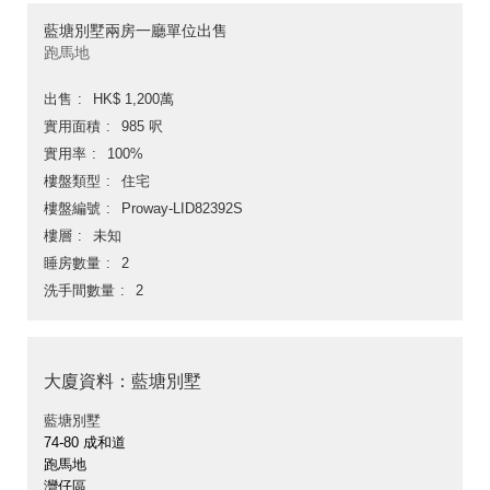
藍塘別墅兩房一廳單位出售
跑馬地
出售
HK$ 1,200萬
實用面積
985 呎
實用率
100%
樓盤類型
住宅
樓盤編號
Proway-LID82392S
樓層
未知
睡房數量
2
洗手間數量
2
大廈資料：藍塘別墅
藍塘別墅
74-80 成和道
跑馬地
灣仔區