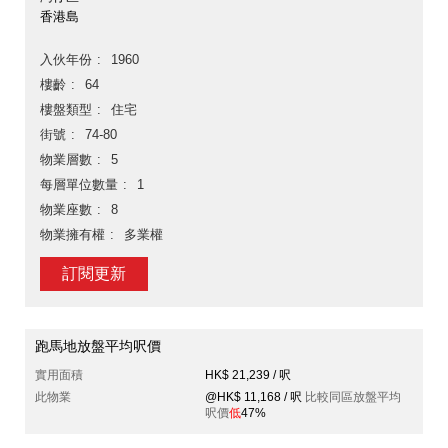
香港島
入伙年份
1960
樓齡
64
樓盤類型
住宅
街號
74-80
物業層數
5
每層單位數量
1
物業座數
8
物業擁有權
多業權
訂閱更新
跑馬地放盤平均呎價
實用面積
HK$ 21,239 / 呎
此物業
@HK$ 11,168 / 呎
比較同區放盤平均
呎價
低
47%