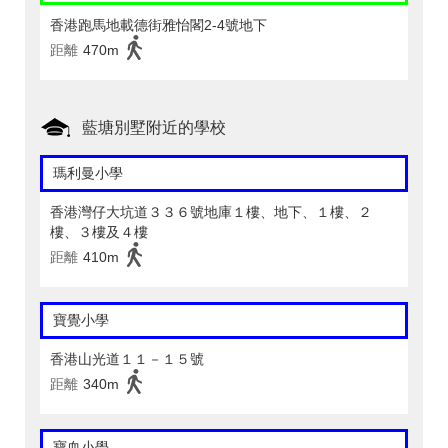
香港跑馬地載德街雅怡閣2-4號地下
距離
470m
藍塘別墅附近的學校
瑪利曼小學
香港灣仔大坑道３３６號地庫１樓、地下、１樓、２
樓、３樓及４樓
距離
410m
寶覺小學
香港山光道１１－１５號
距離
340m
寶血小學