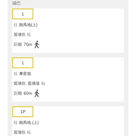
城巴
1
往
跑馬地(上)
箕璉坊
站
距離
70m
1
往
摩星嶺
箕璉坊, 藍塘道
站
距離
60m
1P
往
跑馬地 (上)
箕璉坊
站