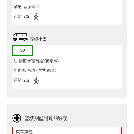
翠苑, 藍塘道
站
距離
70m
專線小巴
30
往
銅鑼灣(蘭芳道)(循環線)
冬青道, 藍塘別墅對面
站
距離
20m
藍塘別墅附近的醫院
東華東院