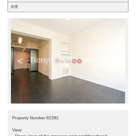
街景
<
>
Property Number:82392
View: