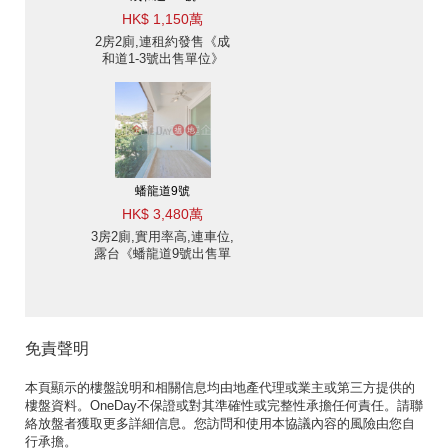
HK$ 1,150萬
2房2廁,連租約發售《成
和道1-3號出售單位》
蟠龍道9號
HK$ 3,480萬
3房2廁,實用率高,連車位,
露台《蟠龍道9號出售單
位》
免責聲明
本頁顯示的樓盤說明和相關信息均由地產代理或業主或第三方提供的
樓盤資料。OneDay不保證或對其準確性或完整性承擔任何責任。請聯
絡放盤者獲取更多詳細信息。您訪問和使用本協議內容的風險由您自
行承擔。