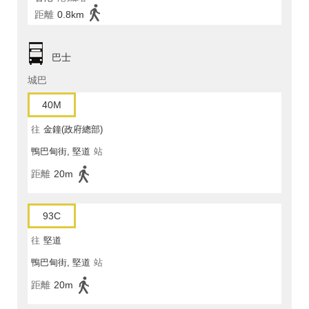
距離
0.8km
巴士
城巴
40M
往
金鐘(政府總部)
鴨巴甸街, 堅道
站
距離
20m
93C
往
堅道
鴨巴甸街, 堅道
站
距離
20m