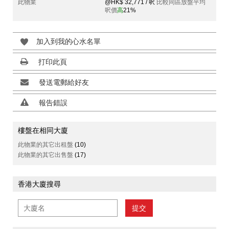
此物業
@HK$ 32,771 / 呎
比較同區放盤平均
呎價
高
21%
加入到我的心水名單
打印此頁
發送電郵給好友
報告錯誤
樓盤在相同大廈
此物業的其它出租盤
(10)
此物業的其它出售盤
(17)
香港大廈搜尋
提交