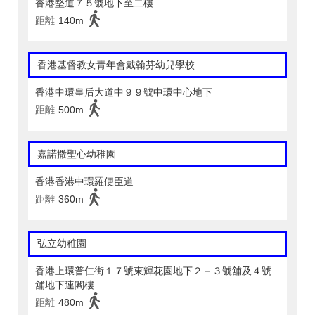
香港堅道７５號地下至二樓
距離
140m
香港基督教女青年會戴翰芬幼兒學校
香港中環皇后大道中９９號中環中心地下
距離
500m
嘉諾撒聖心幼稚園
香港香港中環羅便臣道
距離
360m
弘立幼稚園
香港上環普仁街１７號東輝花園地下２－３號舖及４號
舖地下連閣樓
距離
480m