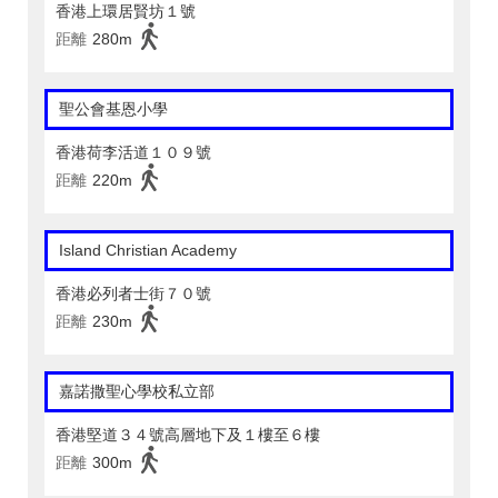
香港上環居賢坊１號
距離
280m
聖公會基恩小學
香港荷李活道１０９號
距離
220m
Island Christian Academy
香港必列者士街７０號
距離
230m
嘉諾撒聖心學校私立部
香港堅道３４號高層地下及１樓至６樓
距離
300m