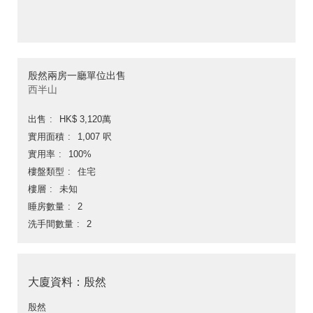
殷然兩房一廳單位出售
西半山
出售
HK$ 3,120萬
實用面積
1,007 呎
實用率
100%
樓盤類型
住宅
樓層
未知
睡房數量
2
洗手間數量
2
大廈資料：殷然
殷然