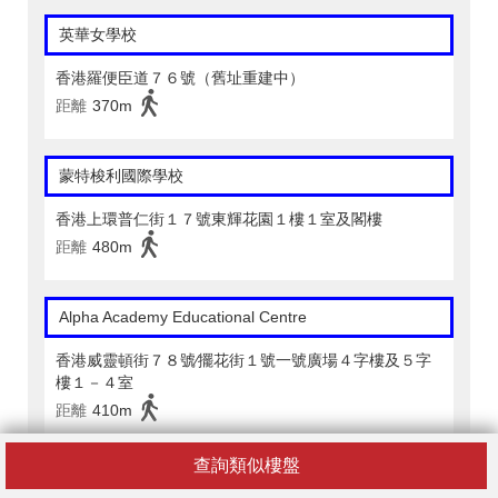
英華女學校
香港羅便臣道７６號（舊址重建中）
距離
370m
蒙特梭利國際學校
香港上環普仁街１７號東輝花園１樓１室及閣樓
距離
480m
Alpha Academy Educational Centre
香港威靈頓街７８號∕擺花街１號一號廣場４字樓及５字
樓１－４室
距離
410m
查詢類似樓盤
昊晴研習中心