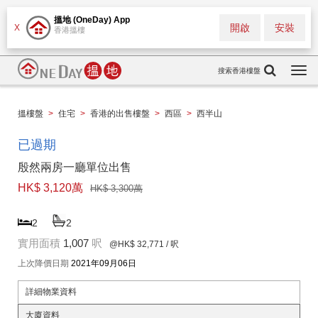
搵地 (OneDay) App
開啟
安裝
X
香港搵樓
搜索香港樓盤
Togg
navi
搵樓盤
>
住宅
>
香港的出售樓盤
>
西區
>
西半山
已過期
殷然兩房一廳單位出售
HK$ 3,120萬
HK$ 3,300萬
2
2
實用面積
1,007
呎
@HK$ 32,771
/ 呎
上次降價日期
2021年09月06日
詳細物業資料
大廈資料