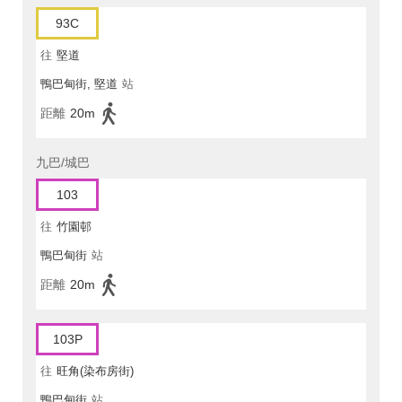
93C
往
堅道
鴨巴甸街, 堅道
站
距離
20m
九巴/城巴
103
往
竹園邨
鴨巴甸街
站
距離
20m
103P
往
旺角(染布房街)
鴨巴甸街
站