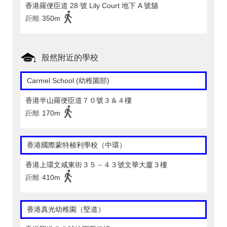
香港羅便臣道 28 號 Lily Court 地下 A 號舖
距離
350m
殷然附近的學校
Carmel School (幼稚園部)
香港半山羅便臣道７０號３＆４樓
距離
170m
香港國際蒙特梭利學校（中環）
香港上環文咸東街３５－４３號文華大廈３樓
距離
410m
香港真光幼稚園（堅道）