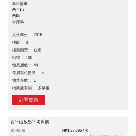
100 堅道
西半山
西區
香港島
入伙年份
2016
樓齡
8
樓盤類型
住宅
街號
100
物業層數
44
每層單位數量
5
物業座數
1
物業擁有權
多業權
訂閱更新
西半山放盤平均呎價
實用面積
HK$ 27,095 / 呎