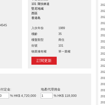
101 薄扶林道
20
堅尼地城
20
西區
20
香港島
20
1454S
入伙年份
1989
20
樓齡
35
20
樓盤類型
商住
202
街號
101
20
物業擁有權
單一業權
20
20
訂閱更新
20
20
20
20
付定金:
地產代理佣金
20
%
HK$ 4,720,000
%
HK$ 118,000
20
20