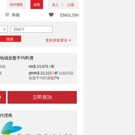
海外樓盤
放盤
登入
註冊
商舖
ENGLISH
搜索
更多搜索選項
地城放盤平均呎價
面積
HK$ 23,975 / 呎
業
@HK$ 22,222 / 呎
比較同區
放盤平均呎價
低
7%
立即查詢
代理商