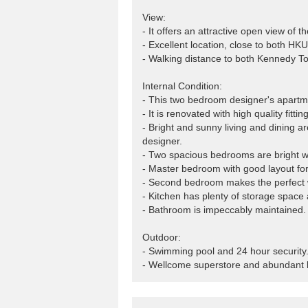
View:
- It offers an attractive open view of 
- Excellent location, close to both 
- Walking distance to both Kennedy T
Internal Condition:
- This two bedroom designer's apartme
- It is renovated with high quality fitt
- Bright and sunny living and dining area
designer.
- Two spacious bedrooms are bright w
- Master bedroom with good layout for 
- Second bedroom makes the perfect wa
- Kitchen has plenty of storage space 
- Bathroom is impeccably maintained.
Outdoor:
- Swimming pool and 24 hour security
- Wellcome superstore and abundant l