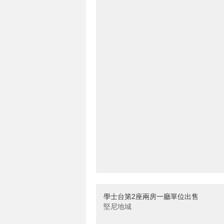
學士台第2座兩房一廳單位出售
堅尼地城