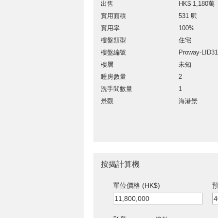
出售
HK$ 1,180萬
實用面積
531 呎
實用率
100%
樓盤類型
住宅
樓盤編號
Proway-LID3
樓層
未知
睡房數量
2
洗手間數量
1
景觀
海港景
按揭計算機
單位價格 (HK$)
預