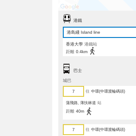
港鐵
港島綫 Island line
香港大學
港鐵站
距離
0.4km
巴士
城巴
7
往
中環(中環渡輪碼頭)
蒲飛路, 薄扶林道
站
距離
40m
7
往
中環(中環渡輪碼頭)