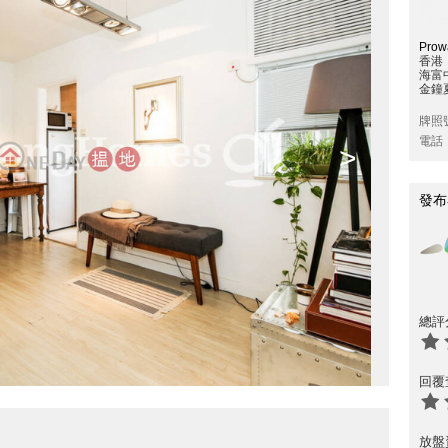
Prowa
香港
海富
金鐘夏
牌照
電話
>
發布
總評
回覆
放盤