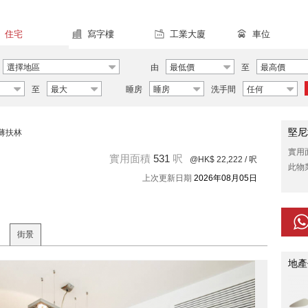
住宅
寫字樓
工業大廈
車位
選擇地區
由
最低價
至
最高價
至
最大
睡房
睡房
洗手間
任何
堅尼
薄扶林
實用
實用面積
531
呎
@HK$ 22,222
/ 呎
此物
上次更新日期
2026年08月05日
街景
地產