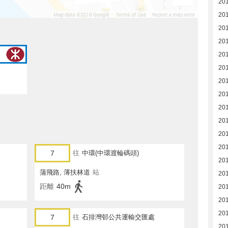
20
20
20
20
20
20
20
20
20
20
20
201
7
往
中環(中環渡輪碼頭)
201
蒲飛路, 薄扶林道
站
201
距離
40m
201
201
201
7
往
石排灣邨公共運輸交匯處
20