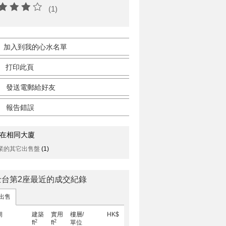
(1)
加入到我的心水名單
打印此頁
發送電郵給好友
報告錯誤
在相同大廈
業的其它出售盤
(1)
士台第2座最近的成交紀錄
出售
期
建築
實用
樓層/
HK$
2
2
ft
ft
單位