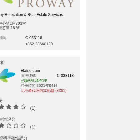
y Relocation & Real Estate Services
中心第1座703室
慤道 18 號
號碼
C-033118
+852-28660130
者
Elaine Lam
牌照號碼
C-033118
已驗證地產代理
註冊時間
2021年04月
此地產代理的其他盤 (3301)
分
(1)
查詢評分
(1)
資料準確性評分