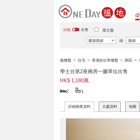
出租
出售
業主盤
建築面績
由
最細
搵樓盤
>
住宅
>
香港的出售樓盤
>
西區
>
學士台第2座兩房一廳單位出售
HK$ 1,180萬
2
1
詳細物業資料
大廈資料
地圖