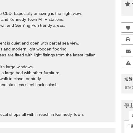
the CBD. Especially amazing is the night view.
HKU and Kennedy Town MTR stations.
own and Sai Ying Pun trendy areas.
nt is quiet and open with partial sea view.
ings and modern light wooden flooring.
s are fitted with light fittings from the latest Italian
ith large windows.
a large bed with other furniture.
lk in closet or study.
樓盤
and stainless steel back splash.
此物
學
.
ocal shops all within reach in Kennedy Town.
日