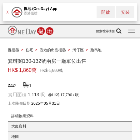
搵地 (OneDay) App
開啟
安裝
X
香港搵樓
搜索香港樓盤
Togg
navi
搵樓盤
>
住宅
>
香港的出售樓盤
>
灣仔區
>
跑馬地
箕璉閣130-132號兩房一廳單位出售
HK$ 1,860萬
HK$ 1,980萬
2
1
實用面積
1,113
呎
@HK$ 17,790
/ 呎
上次降價日期
2025年05月31日
詳細物業資料
大廈資料
地圖