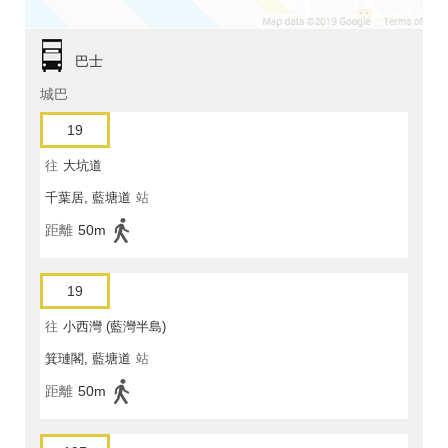
巴士
城巴
19
往
大坑道
千葉居, 藍塘道
站
距離
50m
19
往
小西灣 (藍灣半島)
箕璉閣, 藍塘道
站
距離
50m