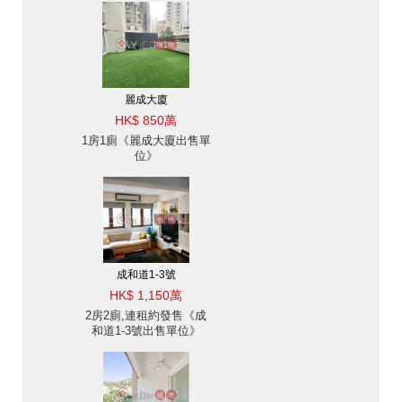
麗成大廈
HK$ 850萬
1房1廁《麗成大廈出售單
位》
成和道1-3號
HK$ 1,150萬
2房2廁,連租約發售《成
和道1-3號出售單位》