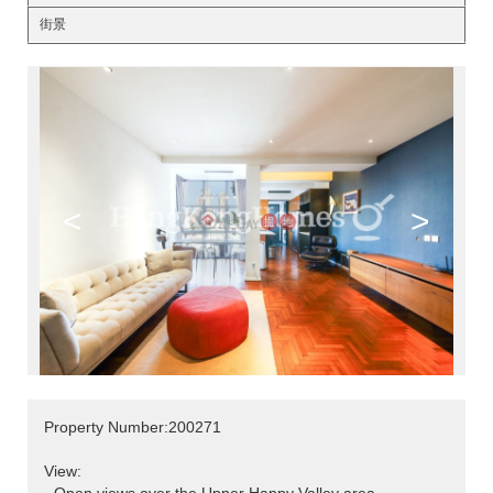
街景
<
>
Property Number:200271
View: