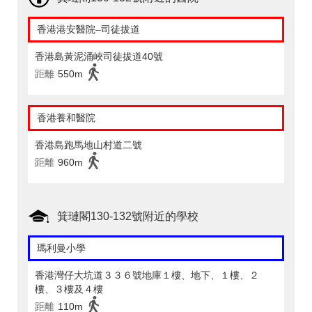
香港港安醫院–司徒拔道
香港島黃泥涌峽司徒拔道40號
距離
550m
香港養和醫院
香港島跑馬地山村道二號
距離
960m
箕璉閣130-132號附近的學校
瑪利曼小學
香港灣仔大坑道３３６號地庫１樓、地下、１樓、２
樓、３樓及４樓
距離
110m