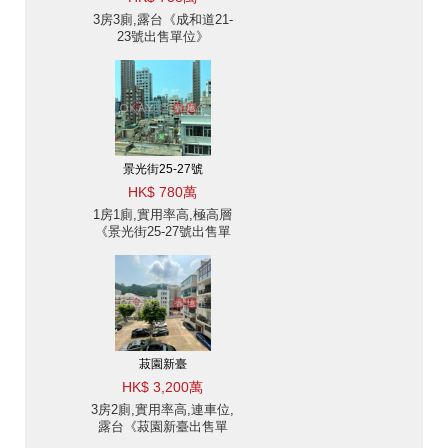
3房3廁,露台《成和道21-
23號出售單位》
景光街25-27號
HK$ 780萬
1房1廁,實用率高,極高層
《景光街25-27號出售單
位》
菽園新臺
HK$ 3,200萬
3房2廁,實用率高,連車位,
露台《菽園新臺出售單
位》