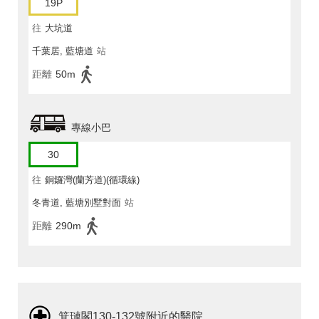
19P
往
大坑道
千葉居, 藍塘道
站
距離
50m
專線小巴
30
往
銅鑼灣(蘭芳道)(循環線)
冬青道, 藍塘別墅對面
站
距離
290m
箕璉閣130-132號附近的醫院