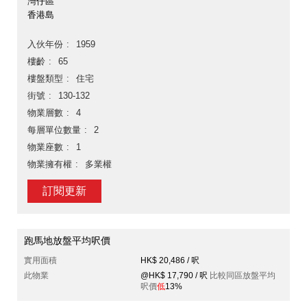
灣仔區
香港島
入伙年份
1959
樓齡
65
樓盤類型
住宅
街號
130-132
物業層數
4
每層單位數量
2
物業座數
1
物業擁有權
多業權
訂閱更新
跑馬地放盤平均呎價
實用面積
HK$ 20,486 / 呎
此物業
@HK$ 17,790 / 呎
比較同區放盤平均
呎價
低
13%