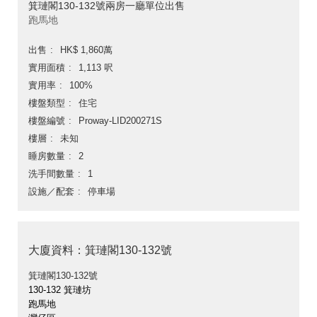
箕璉閣130-132號兩房一廳單位出售
跑馬地
出售
HK$ 1,860萬
實用面積
1,113 呎
實用率
100%
樓盤類型
住宅
樓盤編號
Proway-LID200271S
樓層
未知
睡房數量
2
洗手間數量
1
設施／配套
停車場
大廈資料：箕璉閣130-132號
箕璉閣130-132號
130-132 箕璉坊
跑馬地