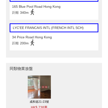
165 Blue Pool Road Hong Kong
距離
340m
LYC'EE FRANCAIS INTL (FRENCH INTL SCH)
34 Price Road Hong Kong
距離
200m
同類物業放盤
成和道21-23號
HK$ 738萬