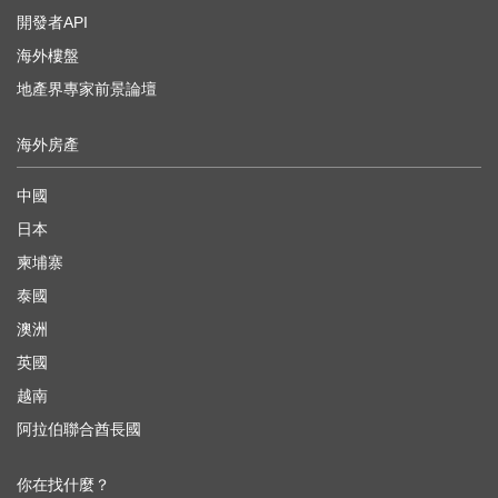
開發者API
海外樓盤
地產界專家前景論壇
海外房產
中國
日本
柬埔寨
泰國
澳洲
英國
越南
阿拉伯聯合酋長國
你在找什麼？