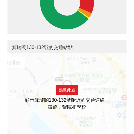
箕璉閣130-132號的交通站點
點擊此處
顯示箕璉閣130-132號附近的交通連線，
設施，醫院和學校