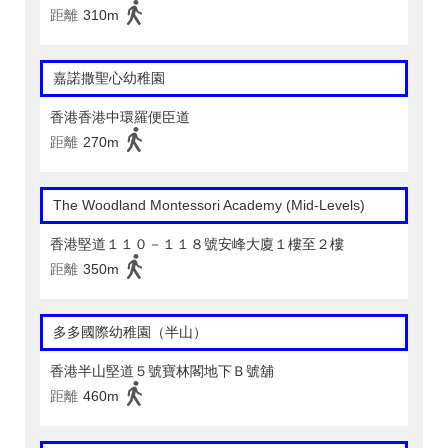
距離
310m
嘉諾撒聖心幼稚園
香港香港中環羅便臣道
距離
270m
The Woodland Montessori Academy (Mid-Levels)
香港堅道１１０－１１８號安峰大廈１樓至２樓
距離
350m
多多國際幼稚園（半山）
香港半山堅道５號寶林閣地下Ｂ號舖
距離
460m