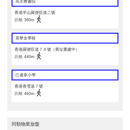
高主教書院
香港半山羅便臣道二號
距離
380m
英華女學校
香港羅便臣道７６號（舊址重建中）
距離
440m
己連拿小學
香港香雪道７號
距離
460m
同類物業放盤