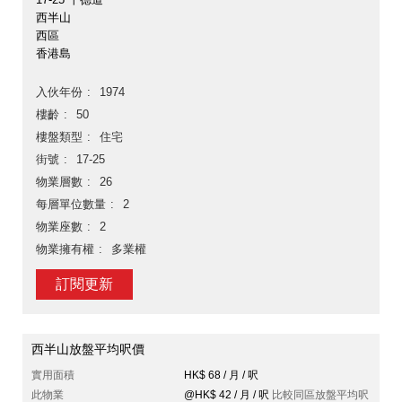
西半山
西區
香港島
入伙年份
1974
樓齡
50
樓盤類型
住宅
街號
17-25
物業層數
26
每層單位數量
2
物業座數
2
物業擁有權
多業權
訂閱更新
西半山放盤平均呎價
實用面積
HK$ 68 / 月 / 呎
此物業
@HK$ 42 / 月 / 呎
比較同區放盤平均呎