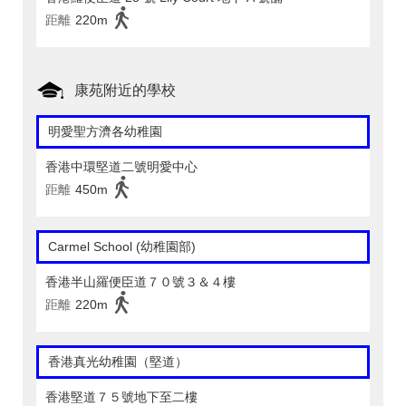
距離
220m
康苑附近的學校
明愛聖方濟各幼稚園
香港中環堅道二號明愛中心
距離
450m
Carmel School (幼稚園部)
香港半山羅便臣道７０號３＆４樓
距離
220m
香港真光幼稚園（堅道）
香港堅道７５號地下至二樓