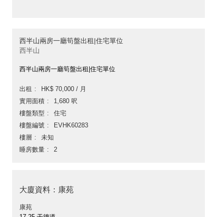
西半山兩房一廳筍盤出租|住宅單位
西半山
西半山兩房一廳筍盤出租|住宅單位
出租
HK$ 70,000 / 月
實用面積
1,680 呎
樓盤類型
住宅
樓盤編號
EVHK60283
樓層
未知
睡房數量
2
大廈資料：康苑
康苑
17-25 干德道