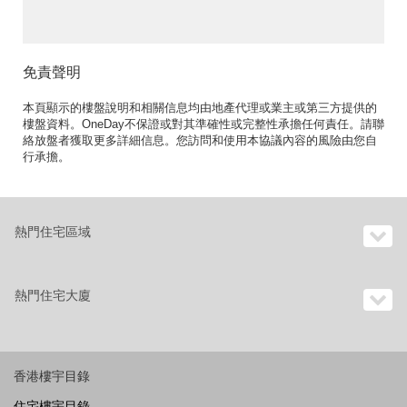
免責聲明
本頁顯示的樓盤說明和相關信息均由地產代理或業主或第三方提供的
樓盤資料。OneDay不保證或對其準確性或完整性承擔任何責任。請聯
絡放盤者獲取更多詳細信息。您訪問和使用本協議內容的風險由您自
行承擔。
熱門住宅區域
熱門住宅大廈
香港樓宇目錄
住宅樓宇目錄