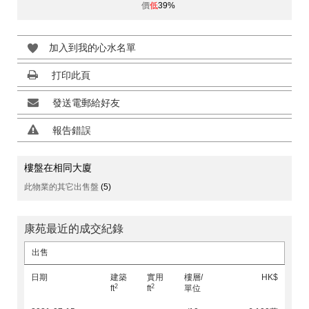
價
低
39%
加入到我的心水名單
打印此頁
發送電郵給好友
報告錯誤
樓盤在相同大廈
此物業的其它出售盤
(5)
康苑最近的成交紀錄
出售
日期
建築
實用
樓層/
HK$
2
2
ft
ft
單位