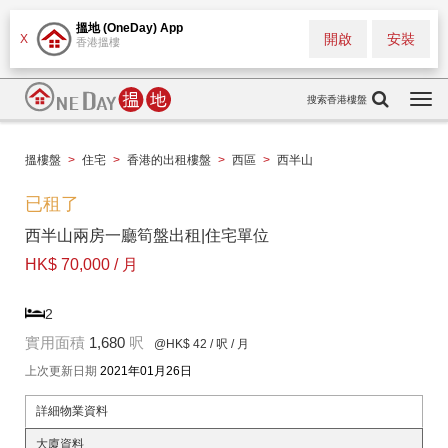
搵地 (OneDay) App
開啟
安裝
X
香港搵樓
搜索香港樓盤
Togg
navi
搵樓盤
>
住宅
>
香港的出租樓盤
>
西區
>
西半山
已租了
西半山兩房一廳筍盤出租|住宅單位
HK$ 70,000 / 月
2
實用面積
1,680
呎
@HK$ 42
/ 呎 / 月
上次更新日期
2021年01月26日
詳細物業資料
大廈資料