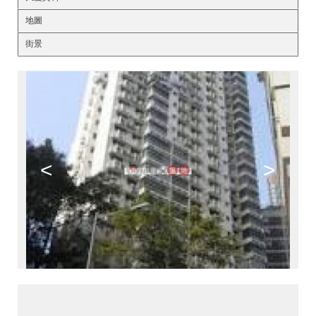
地圖
街景
<
>