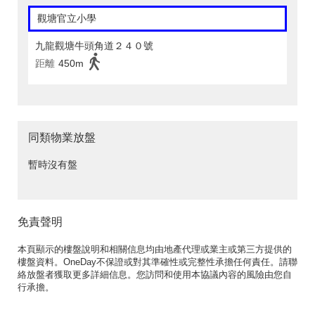
觀塘官立小學
九龍觀塘牛頭角道２４０號
距離
450m
同類物業放盤
暫時沒有盤
免責聲明
本頁顯示的樓盤說明和相關信息均由地產代理或業主或第三方提供的
樓盤資料。OneDay不保證或對其準確性或完整性承擔任何責任。請聯
絡放盤者獲取更多詳細信息。您訪問和使用本協議內容的風險由您自
行承擔。