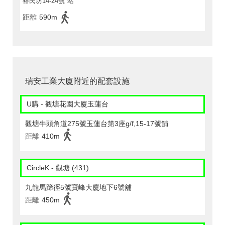
裕民坊14-24號
站
距離
590m
瑞安工業大廈附近的配套設施
U購 - 觀塘花園大廈玉蓮台
觀塘牛頭角道275號玉蓮台第3座g/f,15-17號舖
距離
410m
CircleK - 觀塘 (431)
九龍馬蹄徑5號寶峰大廈地下6號舖
距離
450m