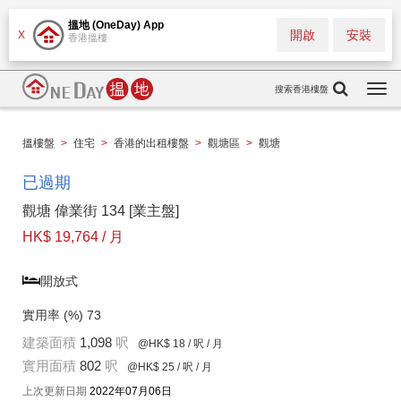
搵地 (OneDay) App
開啟
安裝
X
香港搵樓
搜索香港樓盤
Togg
navi
搵樓盤
>
住宅
>
香港的出租樓盤
>
觀塘區
>
觀塘
已過期
觀塘 偉業街 134 [業主盤]
HK$ 19,764 / 月
開放式
實用率 (%)
73
建築面積
1,098
呎
@HK$ 18
/ 呎 / 月
實用面積
802
呎
@HK$ 25
/ 呎 / 月
上次更新日期
2022年07月06日