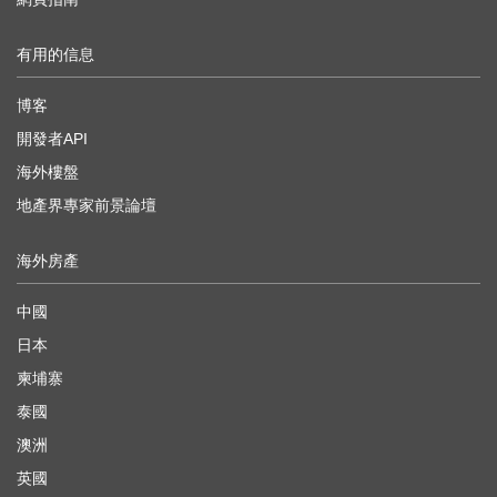
有用的信息
博客
開發者API
海外樓盤
地產界專家前景論壇
海外房產
中國
日本
柬埔寨
泰國
澳洲
英國