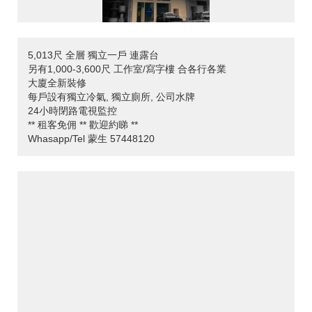
5,013尺 全層 獨立一戶 連露台
另有1,000-3,600尺 工作室/寫字樓 合各行各業
大廈全新裝修
每戶設有獨立冷氣, 獨立廁所, 公司水牌
24小時閉路電視監控
** 租客免佣 ** 歡迎約睇 **
Whasapp/Tel 蒙生 57448120