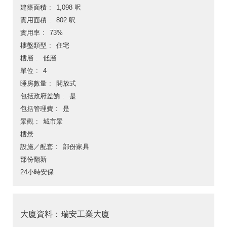
建築面積
1,098 呎
實用面積
802 呎
實用率
73%
樓盤類型
住宅
樓層
低層
單位
4
睡房數量
開放式
包括政府差餉
是
包括管理費
是
景觀
城市景
樓景
設施／配套
部份家具
部份翻新
24小時安保
大廈資料：瑞安工業大廈