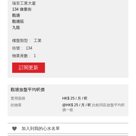
瑞安工業大廈
134 偉業街
觀塘
觀塘區
九龍
樓盤類型
工業
街號
134
物業座數
1
訂閱更新
觀塘放盤平均呎價
實用面積
HK$ 25 / 月 / 呎
此物業
@HK$ 25 / 月 / 呎
比較同區放盤平均呎
價一樣
加入到我的心水名單