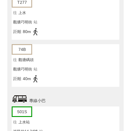
T277
往
上水
觀塘巧明街
站
距離
80m
74B
往
觀塘碼頭
觀塘巧明街
站
距離
40m
專線小巴
501S
往
上水站