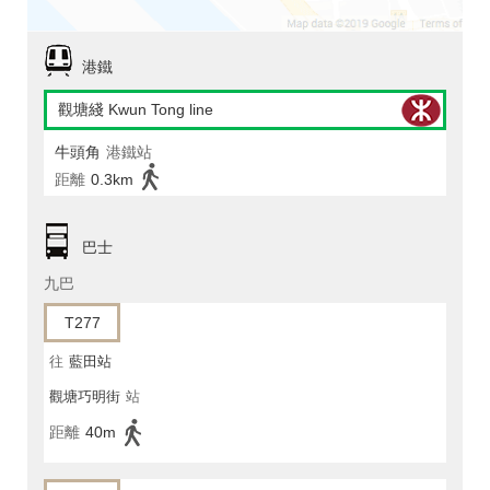
港鐵
觀塘綫 Kwun Tong line
牛頭角
港鐵站
距離
0.3km
巴士
九巴
T277
往
藍田站
觀塘巧明街
站
距離
40m