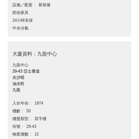
設施／配套
新裝修
部份家具
24小時安保
中央冷氣
大廈資料：九龍中心
九龍中心
29-43 亞士厘道
尖沙咀
油尖旺
九龍
入伙年份
1974
樓齡
50
樓盤類型
寫字樓
街號
29-43
物業層數
15