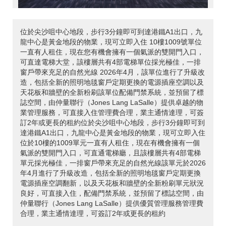
位於尖沙咀中心地段，步行3分鐘即可到達港鐵A1出口，九
龍中心是黃金地段的物業，現可立即入住 10樓1009號單位
一直有人租住，現在您有機會擁有一個氣派的雙開門入口，
可直達電梯大堂，該樓層共有4部電梯單位採光極佳，一排
窗戶帶來充足的自然光線 2026年4月，該單位進行了升級改
造，包括全新的照明地毯窗戶定期更換的電源插座空調以及
天花板和牆壁的全新粉刷該單位配備門禁系統，並預留了標
誌空間，由仲量聯行（Jones Lang LaSalle）提供卓越的物
業管理服務，可直接入住管理費合理，業主通情達理，可簽
訂2年或更長的租約位於尖沙咀中心地段，步行3分鐘即可到
達港鐵A1出口，九龍中心是黃金地段的物業，現可立即入住
位於10樓的1009單元一直有人租住，現在有機會擁有一個
氣派的雙開門入口，可直通電梯廳，且該樓層共有4部電梯
單元採光極佳，一排窗戶帶來充足的自然光線該單元於2026
年4月進行了升級改造，包括全新的照明地毯窗戶定期更換
電源插座空調翻新，以及天花板和牆壁的全新粉刷單元狀況
良好，可直接入住，配備門禁系統，並預留了標誌空間，由
仲量聯行（Jones Lang LaSalle）提供優質管理服務管理費
合理，業主通情達理，可簽訂2年或更長的租約