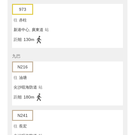
973
往
赤柱
新港中心, 廣東道
站
距離
130m
九巴
N216
往
油塘
尖沙咀海防道
站
距離
180m
N241
往
長宏