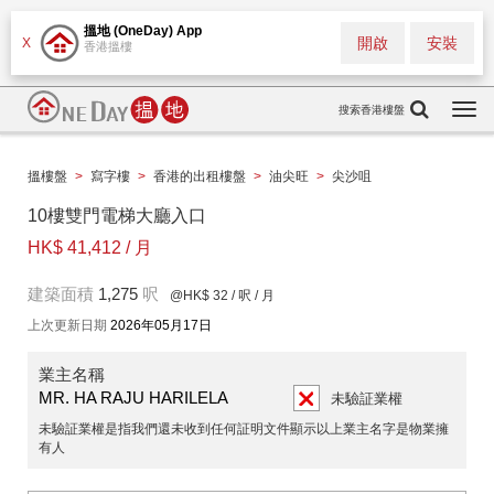
搵地 (OneDay) App
開啟
安裝
X
香港搵樓
搜索香港樓盤
Togg
navi
搵樓盤
>
寫字樓
>
香港的出租樓盤
>
油尖旺
>
尖沙咀
10樓雙門電梯大廳入口
HK$ 41,412 / 月
建築面積
1,275
呎
@HK$ 32
/ 呎 / 月
上次更新日期
2026年05月17日
業主名稱
MR. HA RAJU HARILELA
未驗証業權
未驗証業權是指我們還未收到任何証明文件顯示以上業主名字是物業擁
有人