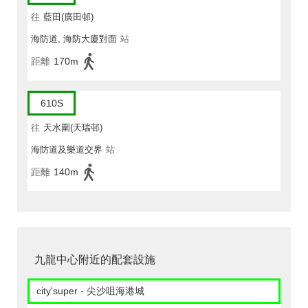
往
藍田(廣田邨)
海防道, 海防大廈對面
站
距離
170m
610S
往
天水圍(天瑞邨)
海防道及樂道交界
站
距離
140m
九龍中心附近的配套設施
city'super - 尖沙咀海港城