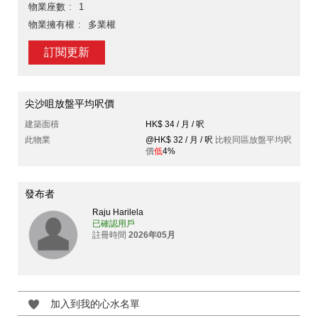
物業座數
1
物業擁有權
多業權
訂閱更新
尖沙咀放盤平均呎價
建築面積
HK$ 34 / 月 / 呎
此物業
@HK$ 32 / 月 / 呎
比較同區放盤平均呎
價
低
4%
發布者
Raju Harilela
已確認用戶
註冊時間
2026年05月
加入到我的心水名單