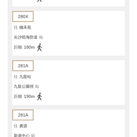
280X
往
穗禾苑
尖沙咀海防道
站
距離
180m
281A
往
九龍站
九龍公園徑
站
距離
190m
281A
往
廣源
新港中心
站