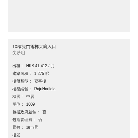
10樓雙門電梯大廳入口
尖沙咀
出租
HK$ 41,412 / 月
建築面積
1,275 呎
樓盤類型
寫字樓
樓盤編號
RajuHarilela
樓層
中層
單位
1009
包括政府差餉
否
包括管理費
否
景觀
城市景
樓景