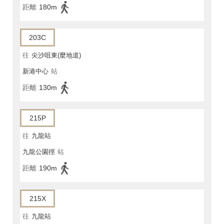
距離
180m
203C
往
尖沙咀東(麼地道)
新港中心
站
距離
130m
215P
往
九龍站
九龍公園徑
站
距離
190m
215X
往
九龍站