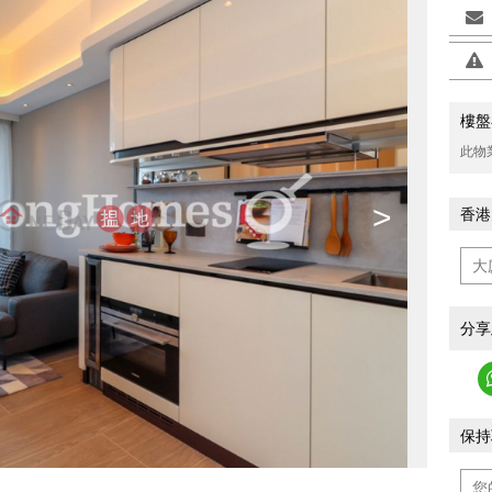
樓盤
此物
>
香港
分享
保持