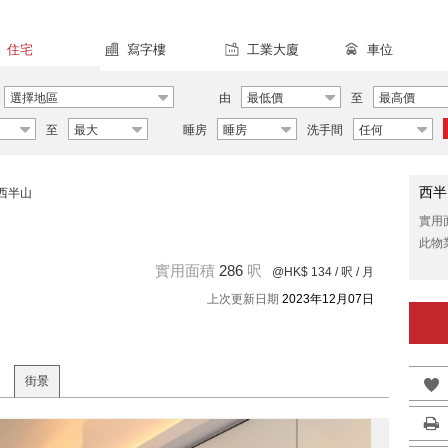
住宅
寫字樓
工業大廈
車位
選擇地區
由
最低價
至
最高價
至
最大
睡房
睡房
洗手間
任何
西半
西半山
實用
此物
實用面積
286
呎
@HK$ 134
/ 呎 / 月
上次更新日期
2023年12月07日
街景