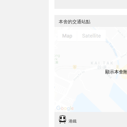
本舍的交通站點
顯示本舍
港鐵