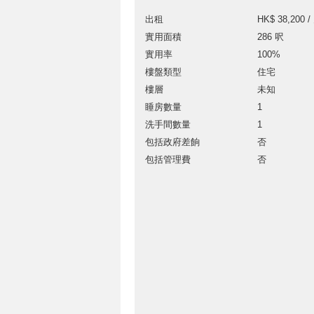
出租
HK$ 38,200 /
實用面積
286 呎
實用率
100%
樓盤類型
住宅
樓層
未知
睡房數量
1
洗手間數量
1
包括政府差餉
否
包括管理費
否