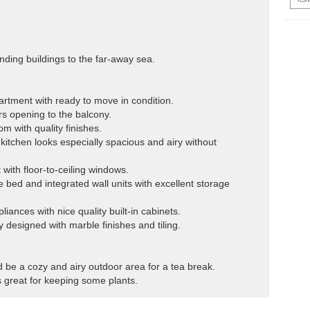
nding buildings to the far-away sea.
rtment with ready to move in condition.
ors opening to the balcony.
om with quality finishes.
kitchen looks especially spacious and airy without
 with floor-to-ceiling windows.
e bed and integrated wall units with excellent storage
liances with nice quality built-in cabinets.
 designed with marble finishes and tiling.
d be a cozy and airy outdoor area for a tea break.
s great for keeping some plants.