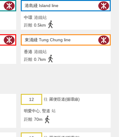
港島綫 Island line
中環
港鐵站
距離
0.5km
東涌綫 Tung Chung line
香港
港鐵站
距離
0.7km
12
往
羅便臣道(循環線)
明愛中心, 堅道
站
距離
70m