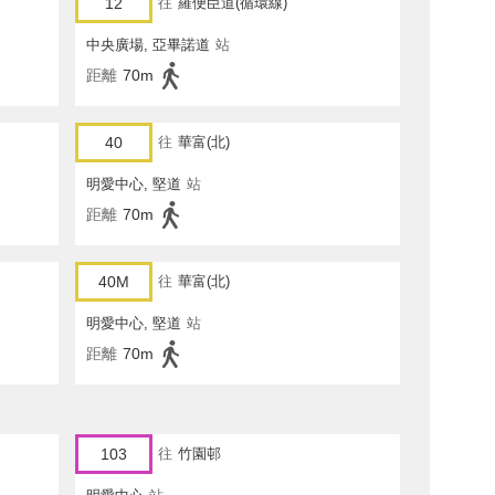
12
往
羅便臣道(循環線)
中央廣場, 亞畢諾道
站
距離
70m
40
往
華富(北)
明愛中心, 堅道
站
距離
70m
40M
往
華富(北)
明愛中心, 堅道
站
距離
70m
103
往
竹園邨