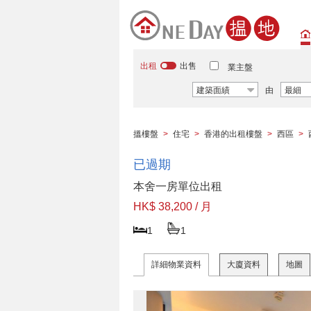
出租
出售
業主盤
建築面績
由
最細
搵樓盤
>
住宅
>
香港的出租樓盤
>
西區
>
已過期
本舍一房單位出租
HK$ 38,200 / 月
1
1
詳細物業資料
大廈資料
地圖