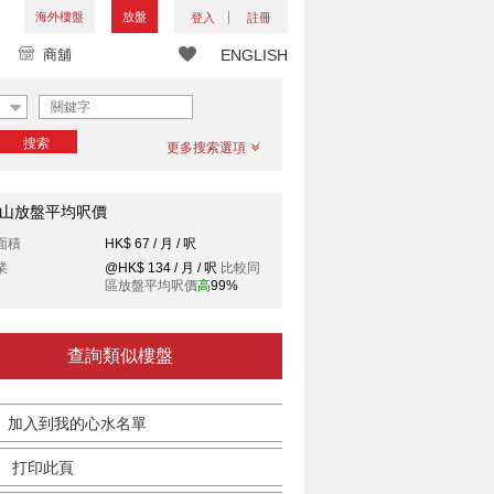
海外樓盤
放盤
登入
註冊
商舖
ENGLISH
搜索
更多搜索選項
山放盤平均呎價
面積
HK$ 67 / 月 / 呎
業
@HK$ 134 / 月 / 呎
比較同
區放盤平均呎價
高
99%
查詢類似樓盤
加入到我的心水名單
打印此頁