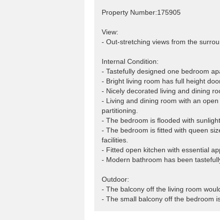
Property Number:175905
View:
- Out-stretching views from the surrou
Internal Condition:
- Tastefully designed one bedroom apa
- Bright living room has full height do
- Nicely decorated living and dining ro
- Living and dining room with an open 
partitioning.
- The bedroom is flooded with sunlight
- The bedroom is fitted with queen siz
facilities.
- Fitted open kitchen with essential app
- Modern bathroom has been tastefully
Outdoor:
- The balcony off the living room woul
- The small balcony off the bedroom i