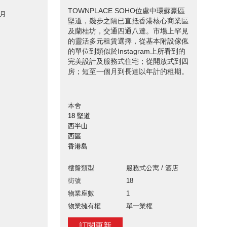
TOWNPLACE SOHO位處中環蘇豪區
 月
堅道，幾步之隔已直抵香港核心商業區
及蘭桂坊，交通四通八達。市場上罕見
的靈活多元租賃選擇，從基本附設傢俬
的單位到類似於Instagram上所看到的
完美設計及服務式住宅；從開放式到四
房；短至一個月到長達以年計的租期。
本舍
18 堅道
西半山
西區
香港島
樓盤類型
服務式公寓 / 酒店
街號
18
物業座數
1
物業擁有權
單一業權
訂閱更新