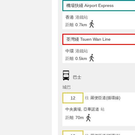
機場快綫 Airport Express
香港
港鐵站
距離
0.7km
荃灣綫 Tsuen Wan Line
中環
港鐵站
距離
0.5km
巴士
城巴
12
往
羅便臣道(循環線)
中央廣場, 亞畢諾道
站
距離
70m