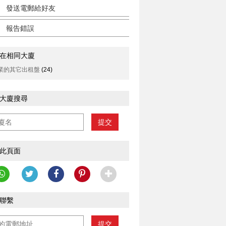
發送電郵給好友
報告錯誤
在相同大廈
業的其它出租盤
(24)
大廈搜尋
提交
此頁面
聯繫
提交