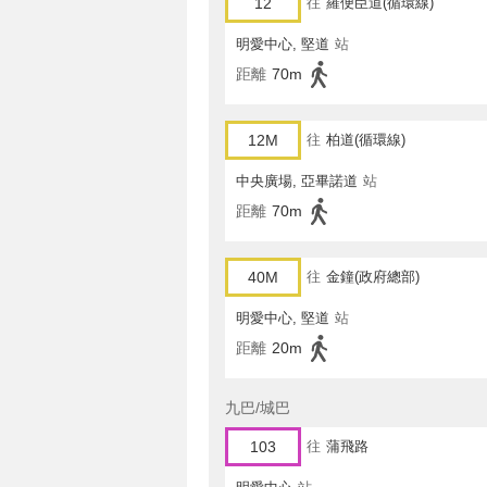
12
往
羅便臣道(循環線)
明愛中心, 堅道
站
距離
70m
12M
往
柏道(循環線)
中央廣場, 亞畢諾道
站
距離
70m
40M
往
金鐘(政府總部)
明愛中心, 堅道
站
距離
20m
九巴/城巴
103
往
蒲飛路