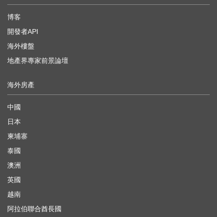
博客
開發者API
海外樓盤
地產界專家前景論壇
海外房產
中國
日本
柬埔寨
泰國
澳洲
英國
越南
阿拉伯聯合酋長國