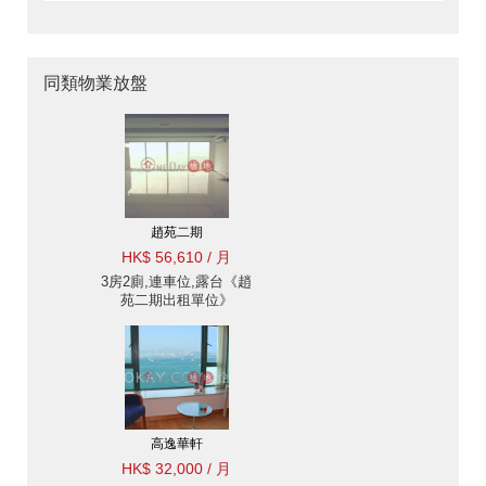
同類物業放盤
趙苑二期
HK$ 56,610 / 月
3房2廁,連車位,露台《趙
苑二期出租單位》
高逸華軒
HK$ 32,000 / 月