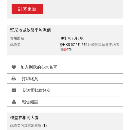
訂閱更新
堅尼地城放盤平均呎價
實用面積
HK$ 70 / 月 / 呎
此物業
@HK$ 67 / 月 / 呎
比較同區放盤平均呎
價
低
4%
加入到我的心水名單
打印此頁
發送電郵給好友
報告錯誤
樓盤在相同大廈
此物業的其它出租盤
(1)