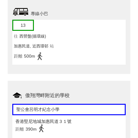
專線小巴
13
往
西營盤(循環線)
加惠民道, 近西環邨
站
距離
500m
傲翔灣畔附近的學校
聖公會呂明才紀念小學
香港堅尼地城加惠民道３１號
距離
390m