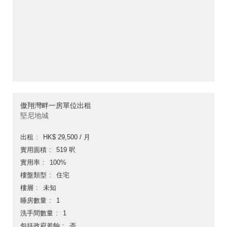
傲翔灣畔一房單位出租
堅尼地城
出租
HK$ 29,500 / 月
實用面積
519 呎
實用率
100%
樓盤類型
住宅
樓層
未知
睡房數量
1
洗手間數量
1
包括政府差餉
否