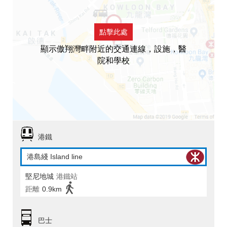
點擊此處
顯示傲翔灣畔附近的交通連線，設施，醫
院和學校
港鐵
港島綫 Island line
堅尼地城
港鐵站
距離
0.9km
巴士