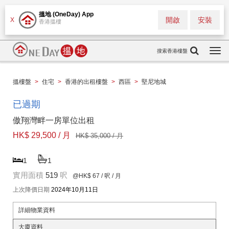
搵地 (OneDay) App
開啟
安裝
X
香港搵樓
搜索香港樓盤
Togg
navi
搵樓盤
>
住宅
>
香港的出租樓盤
>
西區
>
堅尼地城
已過期
傲翔灣畔一房單位出租
HK$ 29,500 / 月
HK$ 35,000 / 月
1
1
實用面積
519
呎
@HK$ 67
/ 呎 / 月
上次降價日期
2024年10月11日
詳細物業資料
大廈資料