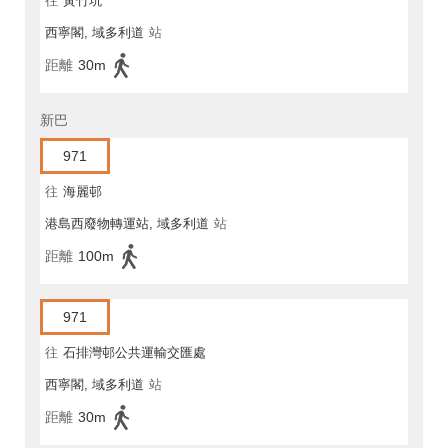
往
黃竹坑
西寧閣, 域多利道
站
距離
30m
新巴
971
往
海麗邨
港島西廢物轉運站, 域多利道
站
距離
100m
971
往
石排灣邨公共運輸交匯處
西寧閣, 域多利道
站
距離
30m