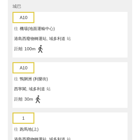
城巴
A10
往
機場(地面運輸中心)
港島西廢物轉運站, 域多利道
站
距離
100m
A10
往
鴨脷洲 (利樂街)
西寧閣, 域多利道
站
距離
30m
1
往
跑馬地(上)
港島西廢物轉運站, 域多利道
站