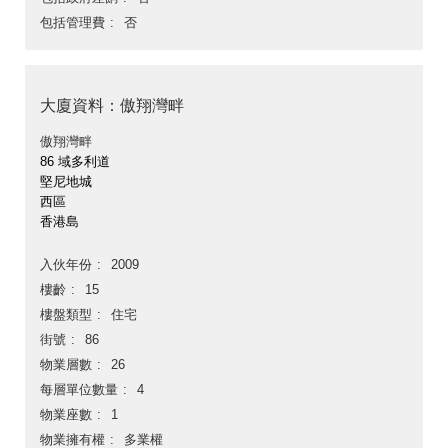
包括管理費
否
大廈資料：傲翔灣畔
傲翔灣畔
86 域多利道
堅尼地城
西區
香港島
入伙年份
2009
樓齡
15
樓盤類型
住宅
街號
86
物業層數
26
每層單位數量
4
物業座數
1
物業擁有權
多業權