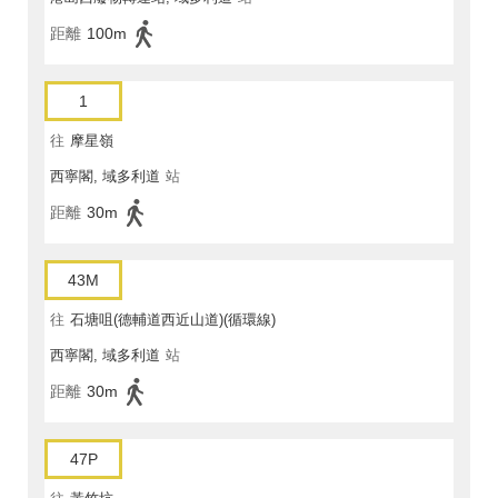
距離
100m
1
往
摩星嶺
西寧閣, 域多利道
站
距離
30m
43M
往
石塘咀(德輔道西近山道)(循環線)
西寧閣, 域多利道
站
距離
30m
47P