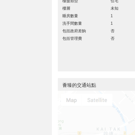
樓盤類型
住宅
樓層
未知
睡房數量
1
洗手間數量
1
包括政府差餉
否
包括管理費
否
薈臻的交通站點