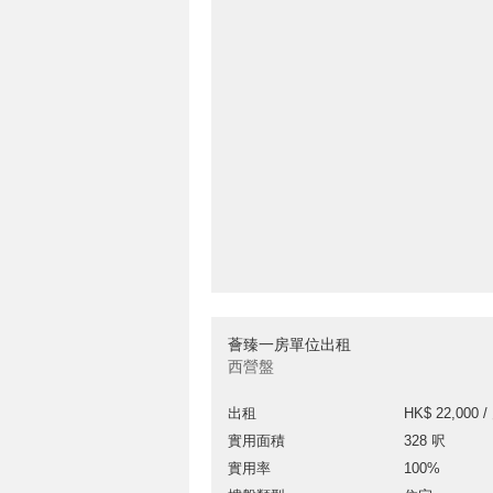
薈臻一房單位出租
西營盤
出租
HK$ 22,000 /
實用面積
328 呎
實用率
100%