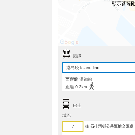
顯示薈臻
港鐵
港島綫 Island line
西營盤
港鐵站
距離
0.2km
巴士
城巴
7
往
石排灣邨公共運輸交匯處