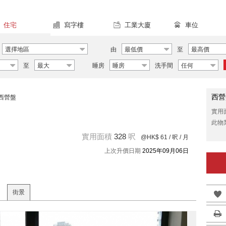
住宅
寫字樓
工業大廈
車位
選擇地區
由
最低價
至
最高價
至
最大
睡房
睡房
洗手間
任何
西營
西營盤
實用
此物
實用面積
328
呎
@HK$ 61
/ 呎 / 月
上次升價日期
2025年09月06日
街景