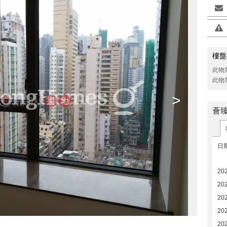
樓盤
此物
此物
>
薈
日
20
20
20
20
20