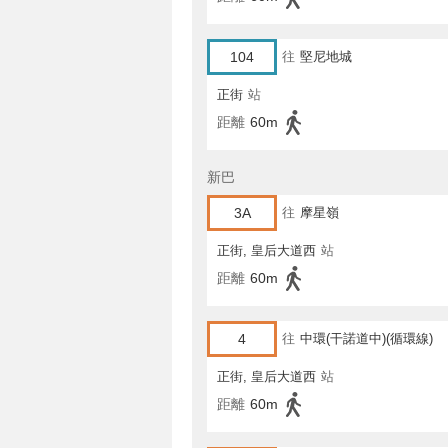
104
往
堅尼地城
正街
站
距離
60m
新巴
3A
往
摩星嶺
正街, 皇后大道西
站
距離
60m
4
往
中環(干諾道中)(循環線)
正街, 皇后大道西
站
距離
60m