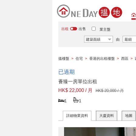
出租
出售
業主盤
建築面績
由
最細
搵樓盤
>
住宅
>
香港的出租樓盤
>
西區
>
已過期
薈臻一房單位出租
HK$ 22,000 / 月
HK$ 20,000 / 月
1
1
詳細物業資料
大廈資料
地圖