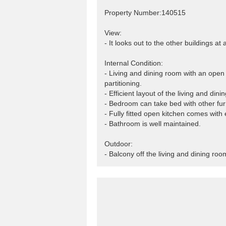
Property Number:140515
View:
- It looks out to the other buildings at
Internal Condition:
- Living and dining room with an open 
partitioning.
- Efficient layout of the living and di
- Bedroom can take bed with other fur
- Fully fitted open kitchen comes with 
- Bathroom is well maintained.
Outdoor:
- Balcony off the living and dining room