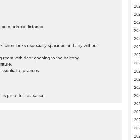
20
20
20
 a comfortable distance.
20
20
kitchen looks especially spacious and airy without
20
20
ning room with door opening to the balcony.
20
niture.
essential appliances.
20
20
20
 is great for relaxation.
202
20
20
20
20
20