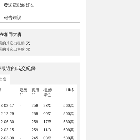
發送電郵給好友
報告錯誤
在相同大廈
業的其它出租盤
(2)
業的其它出售盤
(4)
臻最近的成交紀錄
出售
期
建築
實用
樓層/
HK$
2
2
ft
ft
單位
23-02-17
-
259
28/C
560萬
22-12-29
-
259
09/C
500萬
22-06-30
-
259
17/B
580萬
22-03-15
-
259
11/B
608萬
22-03-08
-
245
03/B
538萬