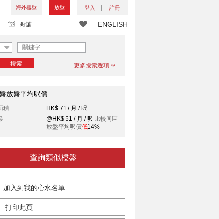
海外樓盤
放盤
登入
註冊
商舖
ENGLISH
搜索
更多搜索選項
盤放盤平均呎價
面積
HK$ 71 / 月 / 呎
業
@HK$ 61 / 月 / 呎
比較同區
放盤平均呎價
低
14%
查詢類似樓盤
加入到我的心水名單
打印此頁