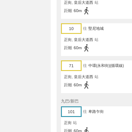
正街, 皇后大道西
站
距離
60m
10
往
堅尼地城
正街, 皇后大道西
站
距離
60m
71
往
中環(永和街)(循環線)
正街, 皇后大道西
站
距離
60m
九巴/新巴
101
往
卑路乍街
正街
站
距離
60m