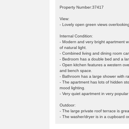
Property Number:37417
View:
- Lovely open green views overlookin
Internal Condition:
- Modern and very bright apartment wit
of natural light.
- Combined living and dining room can 
- Bedroom has a double bed and a larg
- Open kitchen features a western ove
and bench space.
- Bathroom has a large shower with r
- The apartment has lots of hidden st
mood lighting.
- Very quiet apartment in very popular
Outdoor:
- The large private roof terrace is gre
- The washer/dryer is in a cupboard on