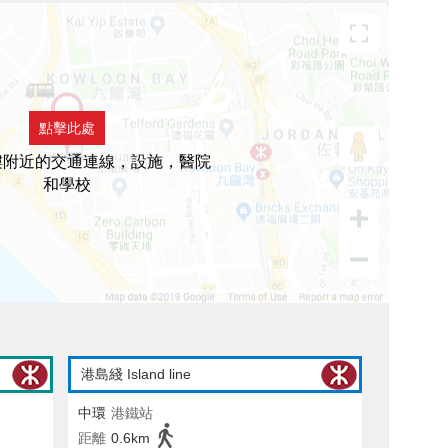
點擊此處
樓附近的交通連線，設施，醫院
和學校
港島綫 Island line
中環
港鐵站
距離
0.6km