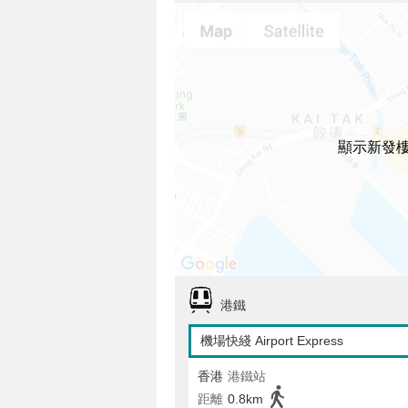
顯示新發
港鐵
機場快綫 Airport Express
香港
港鐵站
距離
0.8km