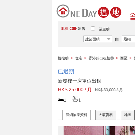
出租
出售
業主盤
建築面績
由
最細
搵樓盤
>
住宅
>
香港的出租樓盤
>
西區
>
已過期
新發樓一房單位出租
HK$ 25,000 / 月
HK$ 30,000 / 月
1
1
詳細物業資料
大廈資料
地圖