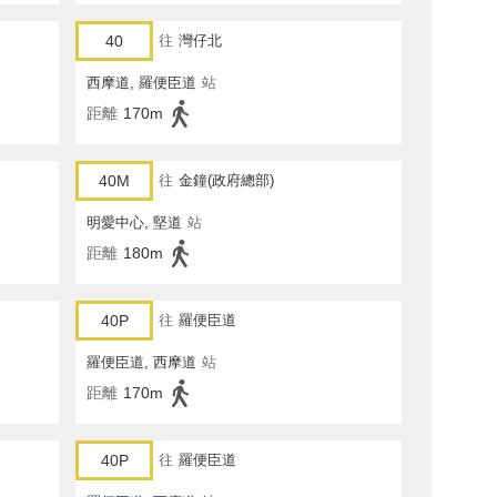
40
往
灣仔北
西摩道, 羅便臣道
站
距離
170m
40M
往
金鐘(政府總部)
明愛中心, 堅道
站
距離
180m
40P
往
羅便臣道
羅便臣道, 西摩道
站
距離
170m
40P
往
羅便臣道