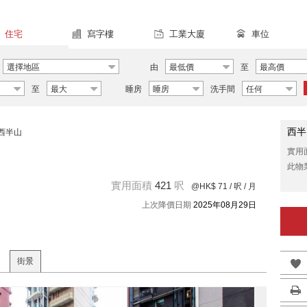
住宅
寫字樓
工業大廈
車位
選擇地區
由
最低價
至
最高價
至
最大
睡房
睡房
洗手間
任何
西半
西半山
實用
此物
實用面積
421
呎
@HK$ 71
/ 呎 / 月
上次降價日期
2025年08月29日
街景