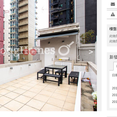
樓盤
此物
此物
>
新
日
20
20
20