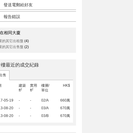
發送電郵給好友
報告錯誤
在相同大廈
業的其它出租盤
(4)
業的其它出售盤
(2)
發樓最近的成交紀錄
出售
期
建築
實用
樓層/
HK$
2
2
ft
ft
單位
17-05-19
-
-
02/A
660萬
13-08-20
-
-
03/A
670萬
13-08-20
-
-
03/B
670萬