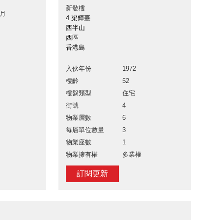
新發樓
 月
4 梁輝臺
西半山
西區
香港島
入伙年份
1972
樓齡
52
樓盤類型
住宅
街號
4
物業層數
6
每層單位數量
3
物業座數
1
物業擁有權
多業權
訂閱更新