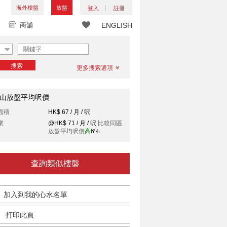
海外樓盤
放盤
登入
註冊
商舖
ENGLISH
搜索
更多搜索選項
山放盤平均呎價
面積
HK$ 67 / 月 / 呎
業
@HK$ 71 / 月 / 呎
比較同區
放盤平均呎價
高
6%
查詢類似樓盤
加入到我的心水名單
打印此頁