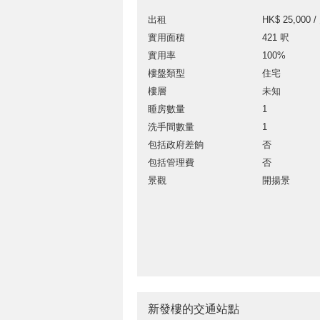
出租
HK$ 25,000 /
實用面積
421 呎
實用率
100%
樓盤類型
住宅
樓層
未知
睡房數量
1
洗手間數量
1
包括政府差餉
否
包括管理費
否
景觀
開揚景
新發樓的交通站點