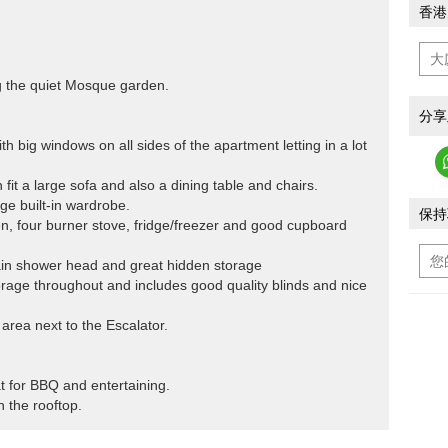
香港
g the quiet Mosque garden.
分享
h big windows on all sides of the apartment letting in a lot
fit a large sofa and also a dining table and chairs.
e built-in wardrobe.
保持
n, four burner stove, fridge/freezer and good cupboard
ain shower head and great hidden storage
orage throughout and includes good quality blinds and nice
 area next to the Escalator.
at for BBQ and entertaining.
 the rooftop.