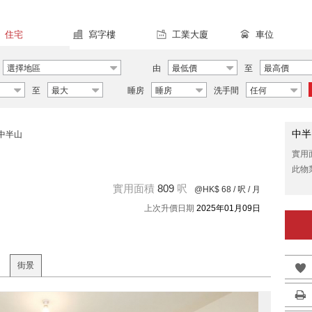
住宅
寫字樓
工業大廈
車位
選擇地區
由
最低價
至
最高價
至
最大
睡房
睡房
洗手間
任何
中半
中半山
實用
此物
實用面積
809
呎
@HK$ 68
/ 呎 / 月
上次升價日期
2025年01月09日
街景