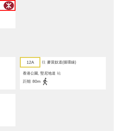
12A
往
麥當奴道(循環線)
香港公園, 堅尼地道
站
距離
80m