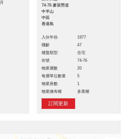
 月
74-76 麥當勞道
中半山
中區
香港島
入伙年份
1977
樓齡
47
樓盤類型
住宅
街號
74-76
物業層數
20
每層單位數量
5
物業座數
1
物業擁有權
多業權
訂閱更新