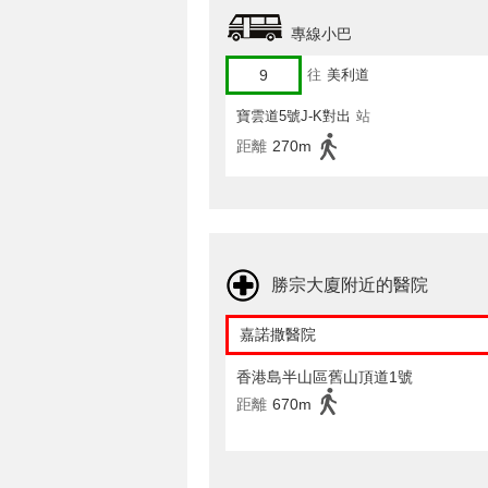
專線小巴
9
往
美利道
寶雲道5號J-K對出
站
距離
270m
勝宗大廈附近的醫院
嘉諾撒醫院
香港島半山區舊山頂道1號
距離
670m