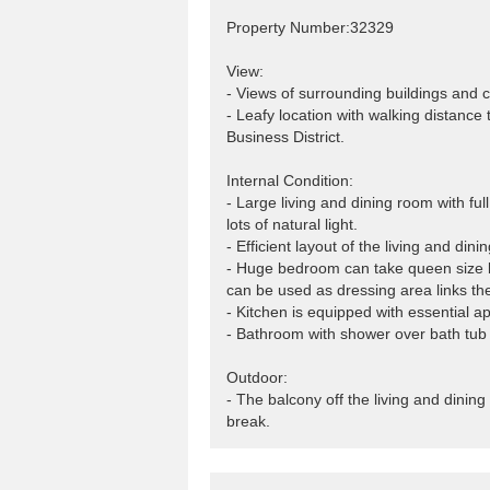
Property Number:32329
View:
- Views of surrounding buildings and ci
- Leafy location with walking distanc
Business District.
Internal Condition:
- Large living and dining room with ful
lots of natural light.
- Efficient layout of the living and di
- Huge bedroom can take queen size be
can be used as dressing area links t
- Kitchen is equipped with essential ap
- Bathroom with shower over bath tub
Outdoor:
- The balcony off the living and dinin
break.