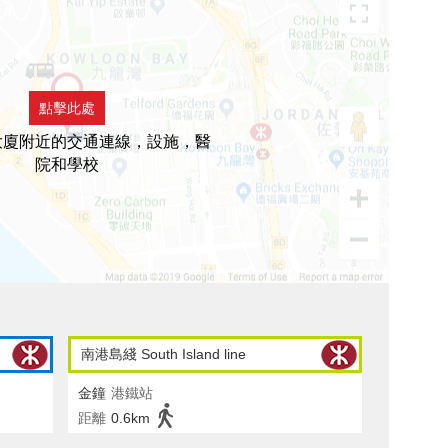
點擊此處
大廈附近的交通連線，設施，醫
院和學校
南港島綫 South Island line
金鐘
港鐵站
距離
0.6km