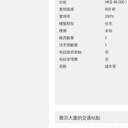
出租
HK$ 48,000 /
實用面積
809 呎
實用率
100%
樓盤類型
住宅
樓層
未知
睡房數量
1
洗手間數量
1
包括政府差餉
否
包括管理費
否
景觀
城市景
勝宗大廈的交通站點