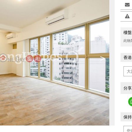
樓盤
此物
>
香港
分享
保持