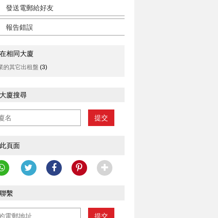
發送電郵給好友
報告錯誤
在相同大廈
業的其它出租盤
(3)
大廈搜尋
提交
此頁面
聯繫
提交