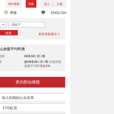
海外樓盤
放盤
登入
註冊
商舖
ENGLISH
搜索
更多搜索選項
山放盤平均呎價
面積
HK$ 69 / 月 / 呎
業
@HK$ 68 / 月 / 呎
比較同區
放盤平均呎價
低
1%
查詢類似樓盤
加入到我的心水名單
打印此頁