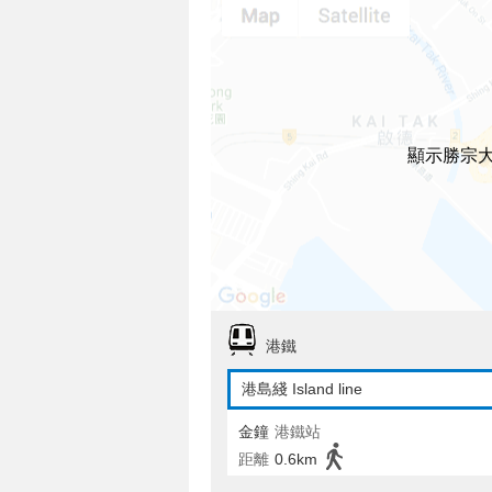
顯示勝宗
港鐵
港島綫 Island line
金鐘
港鐵站
距離
0.6km