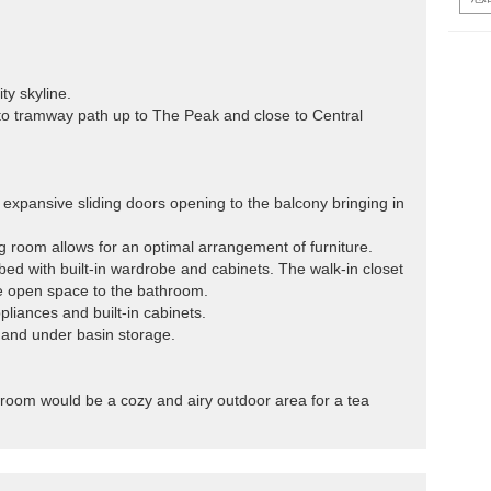
ty skyline.
e to tramway path up to The Peak and close to Central
l expansive sliding doors opening to the balcony bringing in
ning room allows for an optimal arrangement of furniture.
d with built-in wardrobe and cabinets. The walk-in closet
he open space to the bathroom.
pliances and built-in cabinets.
 and under basin storage.
g room would be a cozy and airy outdoor area for a tea