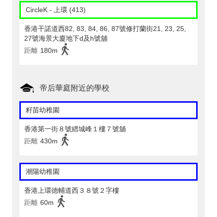
CircleK - 上環 (413)
香港干諾道西82, 83, 84, 86, 87號修打蘭街21, 23, 25,
27號海景大廈地下d及h號舖
距離
180m
帝后華庭附近的學校
籽苗幼稚園
香港第一街８號縉城峰１樓７號舖
距離
430m
潮陽幼稚園
香港上環德輔道西３８號２字樓
距離
60m