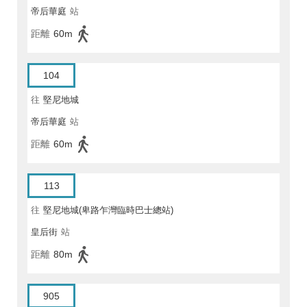
帝后華庭
站
距離
60m
104
往
堅尼地城
帝后華庭
站
距離
60m
113
往
堅尼地城(卑路乍灣臨時巴士總站)
皇后街
站
距離
80m
905