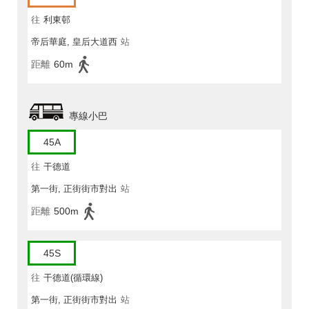
往
利東邨
帝后華庭, 皇后大道西
站
距離
60m
專線小巴
45A
往
干德道
第一街, 正街街市對出
站
距離
500m
45S
往
干德道(循環線)
第一街, 正街街市對出
站