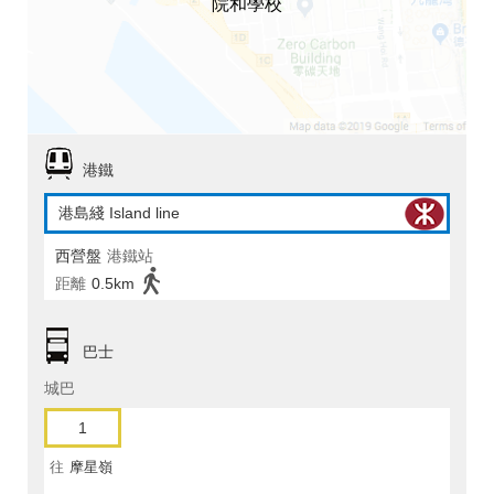
院和學校
港鐵
港島綫 Island line
西營盤
港鐵站
距離
0.5km
巴士
城巴
1
往
摩星嶺