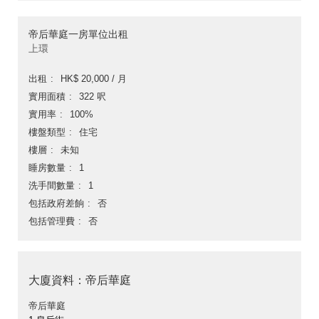
帝后華庭一房單位出租
上環
出租
HK$ 20,000 / 月
實用面積
322 呎
實用率
100%
樓盤類型
住宅
樓層
未知
睡房數量
1
洗手間數量
1
包括政府差餉
否
包括管理費
否
大廈資料：帝后華庭
帝后華庭