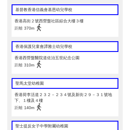
基督教香港信義會基恩幼兒學校
香港高街２號西營盤社區綜合大樓３樓
距離
370m
香港保護兒童會譚雅士幼兒學校
香港西營盤醫院道佐治五世紀念公園
距離
310m
聖馬太堂幼稚園
香港荷李活道２３２－２３４號及新街２９－３１號地
下、１樓及４樓
距離
140m
聖士提反女子中學附屬幼稚園