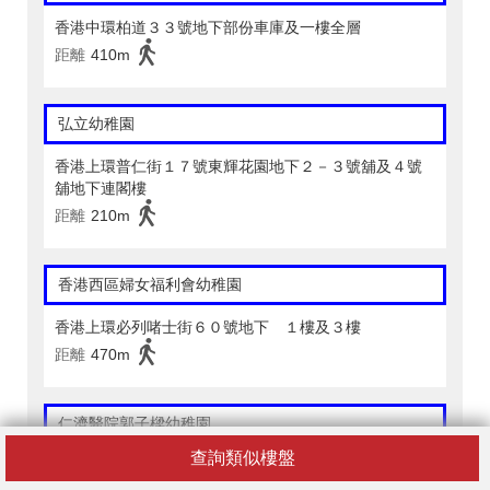
香港中環柏道３３號地下部份車庫及一樓全層
距離
410m
弘立幼稚園
香港上環普仁街１７號東輝花園地下２－３號舖及４號
舖地下連閣樓
距離
210m
香港西區婦女福利會幼稚園
香港上環必列啫士街６０號地下 １樓及３樓
距離
470m
仁濟醫院郭子樑幼稚園
查詢類似樓盤
香港西營盤高街９號地下上層（南）