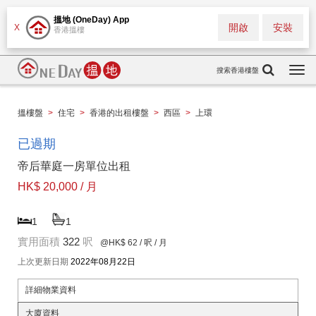
搵地 (OneDay) App
開啟
安裝
X
香港搵樓
搜索香港樓盤
Togg
navi
搵樓盤
>
住宅
>
香港的出租樓盤
>
西區
>
上環
已過期
帝后華庭一房單位出租
HK$ 20,000 / 月
1
1
實用面積
322
呎
@HK$ 62
/ 呎 / 月
上次更新日期
2022年08月22日
詳細物業資料
大廈資料