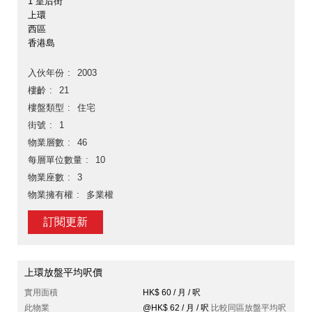
1 皇后街
上環
西區
香港島
入伙年份
2003
樓齡
21
樓盤類型
住宅
街號
1
物業層數
46
每層單位數量
10
物業座數
3
物業擁有權
多業權
訂閱更新
上環放盤平均呎價
實用面積
HK$ 60 / 月 / 呎
此物業
@HK$ 62 / 月 / 呎
比較同區放盤平均呎