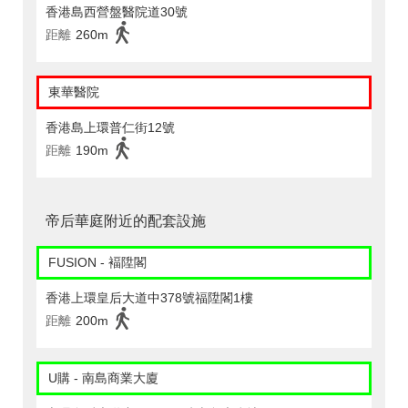
香港島西營盤醫院道30號
距離
260m
東華醫院
香港島上環普仁街12號
距離
190m
帝后華庭附近的配套設施
FUSION - 褔陞閣
香港上環皇后大道中378號福陞閣1樓
距離
200m
U購 - 南島商業大廈