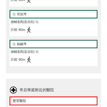
往
筲箕灣
德輔道西(皇后街)
站
距離
80m
往
銅鑼灣
德輔道西(皇后街)
站
距離
80m
帝后華庭附近的醫院
贊育醫院