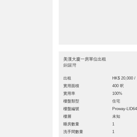
美漢大廈一房單位出租
銅鑼灣
出租
HK$ 20,000 /
實用面積
400 呎
實用率
100%
樓盤類型
住宅
樓盤編號
Proway-LID6
樓層
未知
睡房數量
1
洗手間數量
1