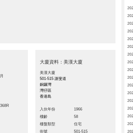
202
20
20
20
20
20
20
大廈資料：美漢大廈
202
20
美漢大廈
 月
20
501-515 謝斐道
銅鑼灣
20
灣仔區
20
香港島
20
4368R
20
入伙年份
1966
20
樓齡
58
樓盤類型
住宅
202
街號
501-515
20