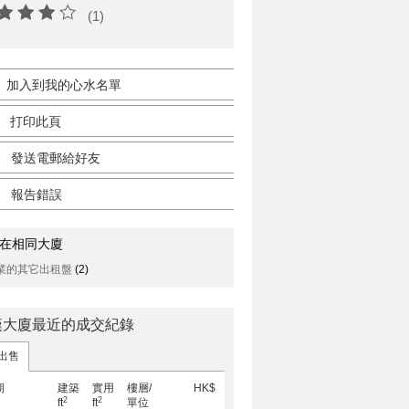
(1)
加入到我的心水名單
打印此頁
發送電郵給好友
報告錯誤
在相同大廈
業的其它出租盤
(2)
漢大廈最近的成交紀錄
出售
期
建築
實用
樓層/
HK$
2
2
ft
ft
單位