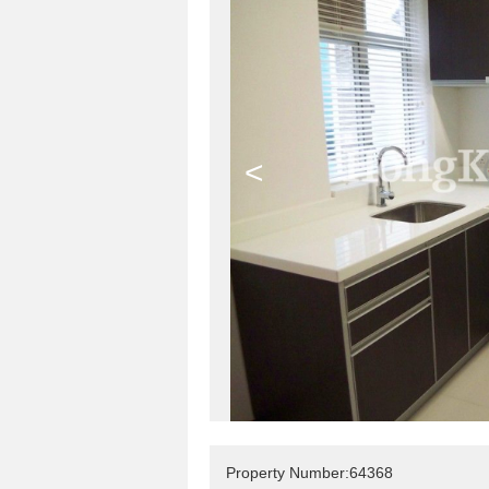
<
Property Number:64368