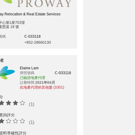
y Relocation & Real Estate Services
中心第1座703室
慤道 18 號
號碼
C-033118
+852-28660130
者
Elaine Lam
牌照號碼
C-033118
已驗證地產代理
註冊時間
2021年04月
此地產代理的其他盤 (3301)
分
(1)
查詢評分
(1)
資料準確性評分