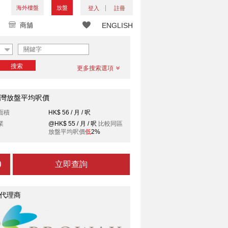
海外樓盤
放盤
登入
註冊
商舖
ENGLISH
搜索
更多搜索選項
灣放盤平均呎價
面積
HK$ 56 / 月 / 呎
業
@HK$ 55 / 月 / 呎
比較同區
放盤平均呎價
低
2%
立即查詢
代理商