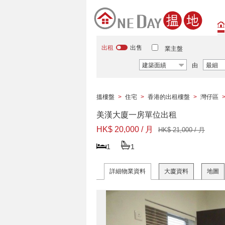
出租
出售
業主盤
建築面績
由
最細
搵樓盤
>
住宅
>
香港的出租樓盤
>
灣仔區
美漢大廈一房單位出租
HK$ 20,000 / 月
HK$ 21,000 / 月
1
1
詳細物業資料
大廈資料
地圖