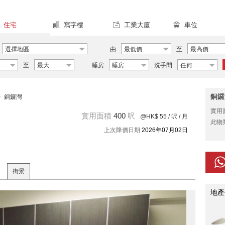
住宅
寫字樓
工業大廈
車位
選擇地區
由
最低價
至
最高價
至
最大
睡房
睡房
洗手間
任何
銅鑼
>
銅鑼灣
實用
實用面積
400
呎
@HK$ 55
/ 呎 / 月
此物
上次降價日期
2026年07月02日
街景
地產