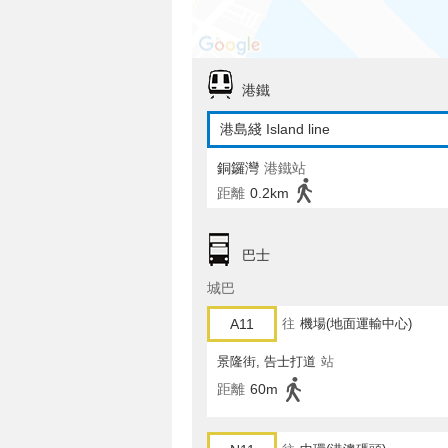
港鐵
港島綫 Island line
銅鑼灣
港鐵站
距離
0.2km
巴士
城巴
A11
往
機場(地面運輸中心)
景隆街, 告士打道
站
距離
60m