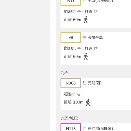
N11
往
中環(港澳碼頭)
景隆街, 告士打道
站
距離
60m
99
往
海怡半島
景隆街, 告士打道
站
距離
60m
九巴
N368
往
元朗(西)
景隆街
站
距離
100m
九巴/城巴
N118
往
長沙灣(深旺道)