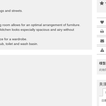
ngs and streets.
ning room allows for an optimal arrangement of furniture.
kitchen looks especially spacious and airy without
e for a wardrobe.
ub, toilet and wash basin.
樓盤
此物
美
日