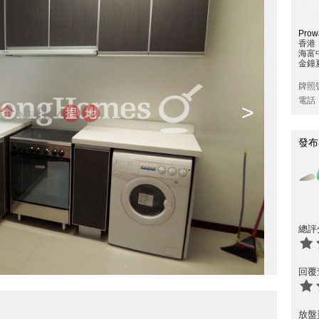
Prowa
香港
海富
金鐘夏
牌照
電話
>
發布
總評
回覆
放盤