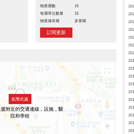
物業層數
16
20
每層單位數量
16
20
物業擁有權
多業權
202
20
訂閱更新
20
20
20
20
20
20
20
20
點擊此處
20
20
大廈附近的交通連線，設施，醫
20
院和學校
20
201