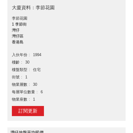
大廈資料：李節花園
李節花園
1 李節街
灣仔
灣仔區
香港島
入伙年份
1994
樓齡
30
樓盤類型
住宅
街號
1
物業層數
30
每層單位數量
6
物業座數
1
訂閱更新
灣仔放盤平均呎價