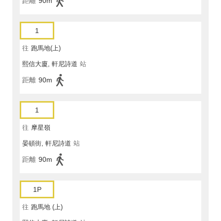
距離
90m
1
往
跑馬地(上)
熙信大廈, 軒尼詩道
站
距離
90m
1
往
摩星嶺
晏頓街, 軒尼詩道
站
距離
90m
1P
往
跑馬地 (上)