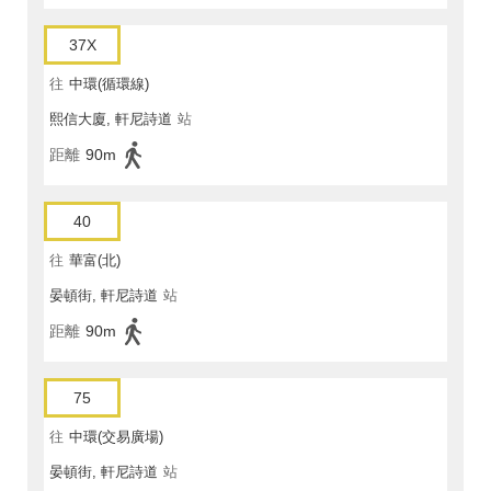
37X
往
中環(循環線)
熙信大廈, 軒尼詩道
站
距離
90m
40
往
華富(北)
晏頓街, 軒尼詩道
站
距離
90m
75
往
中環(交易廣場)
晏頓街, 軒尼詩道
站