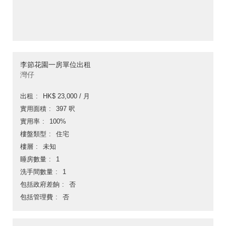
李節花園一房單位出租
灣仔
出租
HK$ 23,000 / 月
實用面積
397 呎
實用率
100%
樓盤類型
住宅
樓層
未知
睡房數量
1
洗手間數量
1
包括政府差餉
否
包括管理費
否