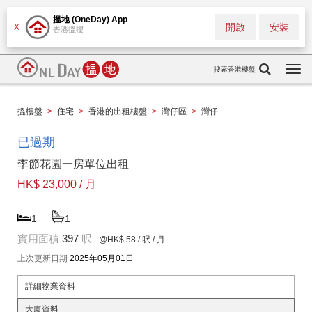
搵地 (OneDay) App
開啟
安裝
X
香港搵樓
搜索香港樓盤
Togg
navi
搵樓盤
>
住宅
>
香港的出租樓盤
>
灣仔區
>
灣仔
已過期
李節花園一房單位出租
HK$ 23,000 / 月
1
1
實用面積
397
呎
@HK$ 58
/ 呎 / 月
上次更新日期
2025年05月01日
詳細物業資料
大廈資料