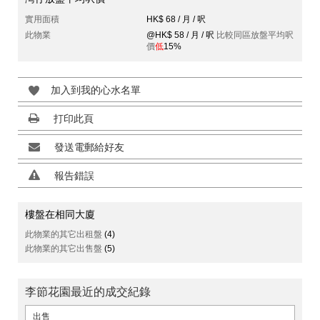
實用面積
HK$ 68 / 月 / 呎
此物業
@HK$ 58 / 月 / 呎
比較同區放盤平均呎
價
低
15%
加入到我的心水名單
打印此頁
發送電郵給好友
報告錯誤
樓盤在相同大廈
此物業的其它出租盤
(4)
此物業的其它出售盤
(5)
李節花園最近的成交紀錄
出售