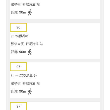
晏頓街, 軒尼詩道
站
距離
90m
90
往
鴨脷洲邨
熙信大廈, 軒尼詩道
站
距離
90m
97
往
中環(交易廣場)
晏頓街, 軒尼詩道
站
距離
90m
97