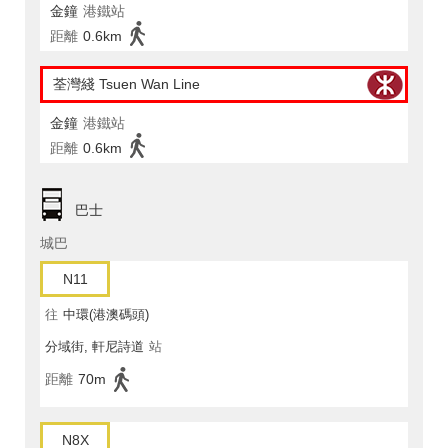
金鐘
港鐵站
距離
0.6km
荃灣綫 Tsuen Wan Line
金鐘
港鐵站
距離
0.6km
巴士
城巴
N11
往
中環(港澳碼頭)
分域街, 軒尼詩道
站
距離
70m
N8X