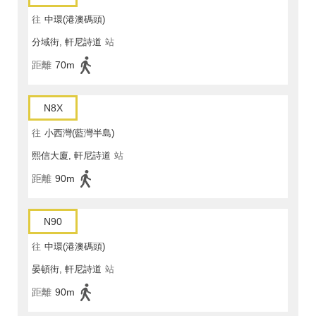
往
中環(港澳碼頭)
分域街, 軒尼詩道
站
距離
70m
N8X
往
小西灣(藍灣半島)
熙信大廈, 軒尼詩道
站
距離
90m
N90
往
中環(港澳碼頭)
晏頓街, 軒尼詩道
站
距離
90m