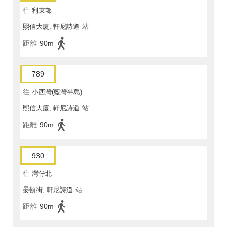
往
利東邨
熙信大廈, 軒尼詩道
站
距離
90m
789
往
小西灣(藍灣半島)
熙信大廈, 軒尼詩道
站
距離
90m
930
往
灣仔北
晏頓街, 軒尼詩道
站
距離
90m