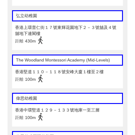
弘立幼稚園
香港上環普仁街１７號東輝花園地下２－３號舖及４號
舖地下連閣樓
距離
430m
The Woodland Montessori Academy (Mid-Levels)
香港堅道１１０－１１８號安峰大廈１樓至２樓
距離
100m
偉思幼稚園
香港中環堅道１２９－１３３號地庫一至三層
距離
100m