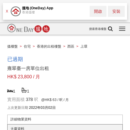
搵地 (OneDay) App
開啟
安裝
X
香港搵樓
搜索香港樓盤
Togg
navi
搵樓盤
>
住宅
>
香港的出租樓盤
>
西區
>
上環
已過期
雍翠臺一房單位出租
HK$ 23,800 / 月
1
1
實用面積
378
呎
@HK$ 63
/ 呎 / 月
上次更新日期
2022年03月02日
詳細物業資料
大廈資料