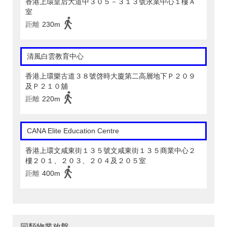
香港上環皇后大道中３０５－３１３號永業中心１樓Ａ
室
距離
230m
清風白雲教育中心
香港上環樂古道３８號啓時大廈第二高層地下Ｐ２０９
及Ｐ２１０舖
距離
220m
CANA Elite Education Centre
香港上環文咸東街１３５號文咸東街１３５商業中心２
樓２０１、２０３、２０４及２０５室
距離
400m
同類物業放盤