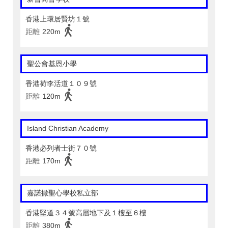
香港上環居賢坊１號
距離
220m
聖公會基恩小學
香港荷李活道１０９號
距離
120m
Island Christian Academy
香港必列者士街７０號
距離
170m
嘉諾撒聖心學校私立部
香港堅道３４號高層地下及１樓至６樓
距離
380m