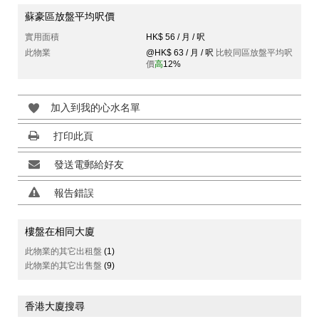
蘇豪區放盤平均呎價
實用面積
HK$ 56 / 月 / 呎
此物業
@HK$ 63 / 月 / 呎
比較同區放盤平均呎
價
高
12%
加入到我的心水名單
打印此頁
發送電郵給好友
報告錯誤
樓盤在相同大廈
此物業的其它出租盤
(1)
此物業的其它出售盤
(9)
香港大廈搜尋