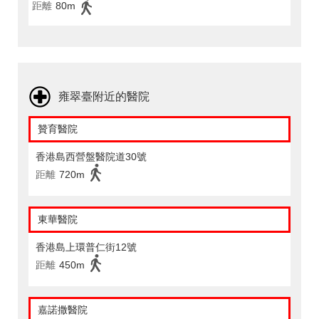
距離
80m
雍翠臺附近的醫院
贊育醫院
香港島西營盤醫院道30號
距離
720m
東華醫院
香港島上環普仁街12號
距離
450m
嘉諾撒醫院