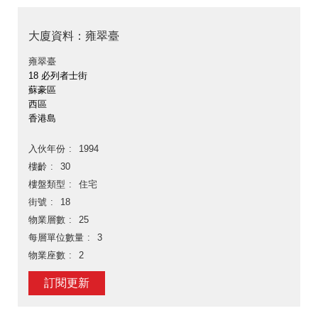
大廈資料：雍翠臺
雍翠臺
18 必列者士街
蘇豪區
西區
香港島
入伙年份
1994
樓齡
30
樓盤類型
住宅
街號
18
物業層數
25
每層單位數量
3
物業座數
2
訂閱更新