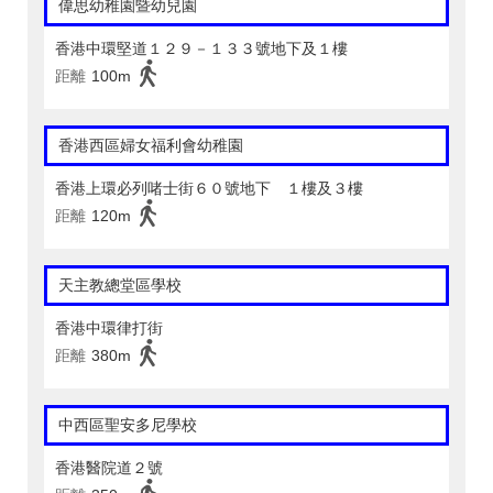
偉思幼稚園暨幼兒園
香港中環堅道１２９－１３３號地下及１樓
距離
100m
香港西區婦女福利會幼稚園
香港上環必列啫士街６０號地下 １樓及３樓
距離
120m
天主教總堂區學校
香港中環律打街
距離
380m
中西區聖安多尼學校
香港醫院道２號