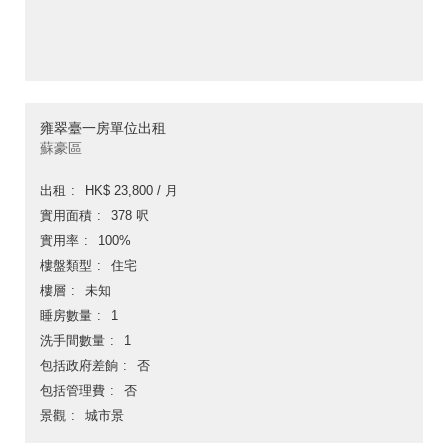
雍翠臺一房單位出租
蘇豪區
出租
HK$ 23,800 / 月
實用面積
378 呎
實用率
100%
樓盤類型
住宅
樓層
未知
睡房數量
1
洗手間數量
1
包括政府差餉
否
包括管理費
否
景觀
城市景