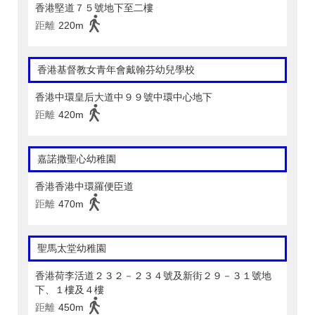
香港堅道７５號地下至二樓
距離
220m
香港基督教女青年會戴翰芬幼兒學校
香港中環皇后大道中９９號中環中心地下
距離
420m
嘉諾撒聖心幼稚園
香港香港中環羅便臣道
距離
470m
聖馬太堂幼稚園
香港荷李活道２３２－２３４號及新街２９－３１號地
下、１樓及４樓
距離
450m