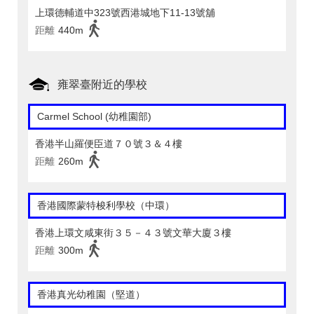
上環德輔道中323號西港城地下11-13號舖
距離
440m
雍翠臺附近的學校
Carmel School (幼稚園部)
香港半山羅便臣道７０號３＆４樓
距離
260m
香港國際蒙特梭利學校（中環）
香港上環文咸東街３５－４３號文華大廈３樓
距離
300m
香港真光幼稚園（堅道）