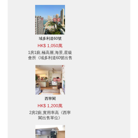
域多利道60號
HK$ 1,050萬
1房1廁,極高層,海景,星級
會所《域多利道60號出售
單位》
西寧閣
HK$ 1,200萬
2房2廁,實用率高《西寧
閣出售單位》