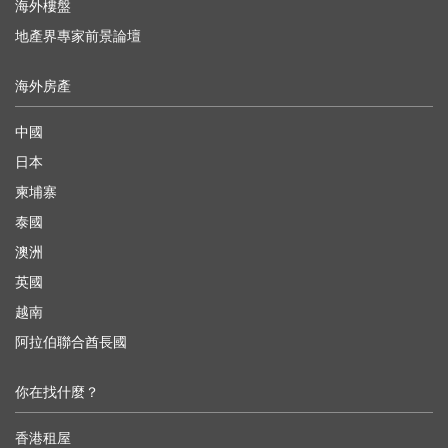
海外樓盤
地產界專家前景論壇
海外房產
中國
日本
柬埔寨
泰國
澳洲
英國
越南
阿拉伯聯合酋長國
你在找什麼？
香港租屋