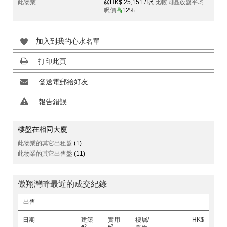
此物業
@HK$ 25,151 / 呎
比較同區放盤平均
呎價
高
12%
加入到我的心水名單
打印此頁
發送電郵給好友
報告錯誤
樓盤在相同大廈
此物業的其它出租盤
(1)
此物業的其它出售盤
(11)
傲翔灣畔最近的成交紀錄
出售
日期
建築
實用
樓層/
HK$
2
2