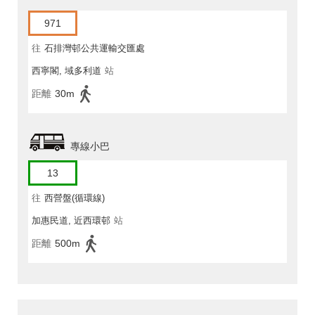
971
往
石排灣邨公共運輸交匯處
西寧閣, 域多利道
站
距離
30m
專線小巴
13
往
西營盤(循環線)
加惠民道, 近西環邨
站
距離
500m