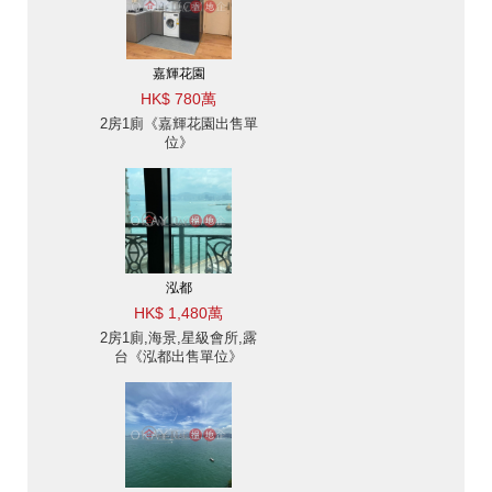
嘉輝花園
HK$ 780萬
2房1廁《嘉輝花園出售單
位》
泓都
HK$ 1,480萬
2房1廁,海景,星級會所,露
台《泓都出售單位》