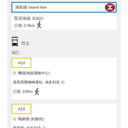
港島綫 Island line
堅尼地城
港鐵站
距離
0.9km
巴士
城巴
A10
往
機場(地面運輸中心)
港島西廢物轉運站, 域多利道
站
距離
100m
A10
往
鴨脷洲 (利樂街)