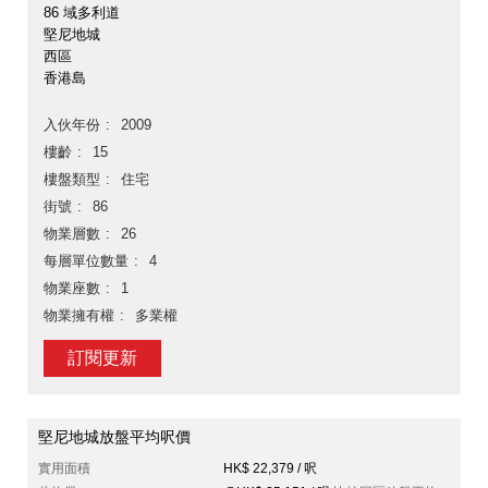
86 域多利道
堅尼地城
西區
香港島
入伙年份
2009
樓齡
15
樓盤類型
住宅
街號
86
物業層數
26
每層單位數量
4
物業座數
1
物業擁有權
多業權
訂閱更新
堅尼地城放盤平均呎價
實用面積
HK$ 22,379 / 呎