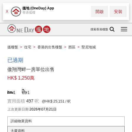
搵地 (OneDay) App
開啟
安裝
X
香港搵樓
搜索香港樓盤
Togg
navi
搵樓盤
>
住宅
>
香港的出售樓盤
>
西區
>
堅尼地城
已過期
傲翔灣畔一房單位出售
HK$ 1,250萬
1
1
實用面積
497
呎
@HK$ 25,151
/ 呎
上次更新日期
2026年07月21日
詳細物業資料
大廈資料