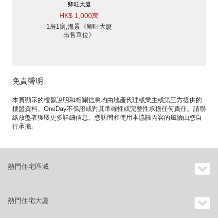
卿旺大廈
HK$ 1,000萬
1房1廁,海景《卿旺大廈
出售單位》
免責聲明
本頁顯示的樓盤說明和相關信息均由地產代理或業主或第三方提供的
樓盤資料。OneDay不保證或對其準確性或完整性承擔任何責任。請聯
絡放盤者獲取更多詳細信息。您訪問和使用本協議內容的風險由您自
行承擔。
熱門住宅區域
熱門住宅大廈