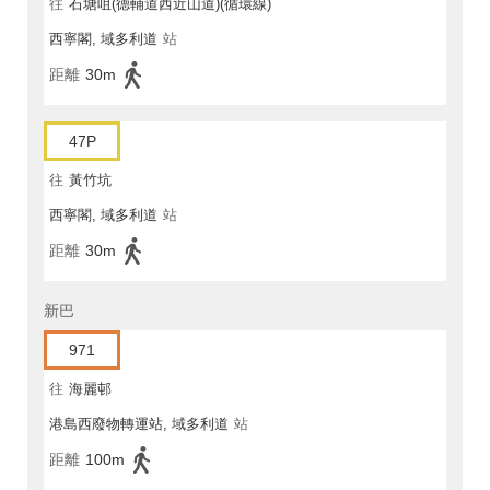
往
石塘咀(德輔道西近山道)(循環線)
西寧閣, 域多利道
站
距離
30m
47P
往
黃竹坑
西寧閣, 域多利道
站
距離
30m
新巴
971
往
海麗邨
港島西廢物轉運站, 域多利道
站
距離
100m