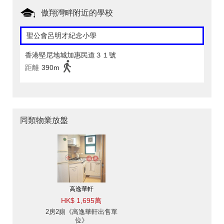
傲翔灣畔附近的學校
聖公會呂明才紀念小學
香港堅尼地城加惠民道３１號
距離
390m
同類物業放盤
高逸華軒
HK$ 1,695萬
2房2廁《高逸華軒出售單
位》