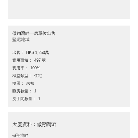
傲翔灣畔一房單位出售
堅尼地城
出售
HK$ 1,250萬
實用面積
497 呎
實用率
100%
樓盤類型
住宅
樓層
未知
睡房數量
1
洗手間數量
1
大廈資料：傲翔灣畔
傲翔灣畔