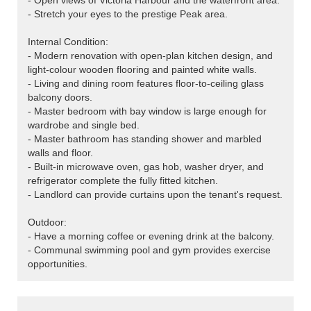
- Open views of Victoria Harbour and the waterfront area.
- Stretch your eyes to the prestige Peak area.
Internal Condition:
- Modern renovation with open-plan kitchen design, and
light-colour wooden flooring and painted white walls.
- Living and dining room features floor-to-ceiling glass
balcony doors.
- Master bedroom with bay window is large enough for
wardrobe and single bed.
- Master bathroom has standing shower and marbled
walls and floor.
- Built-in microwave oven, gas hob, washer dryer, and
refrigerator complete the fully fitted kitchen.
- Landlord can provide curtains upon the tenant's request.
Outdoor:
- Have a morning coffee or evening drink at the balcony.
- Communal swimming pool and gym provides exercise
opportunities.