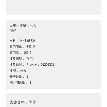
尚匯一房單位出售
灣仔
出售
HK$ 988萬
實用面積
342 呎
實用率
100%
樓盤類型
住宅
樓盤編號
Proway-LID120332S
樓層
未知
睡房數量
1
洗手間數量
1
大廈資料：尚匯