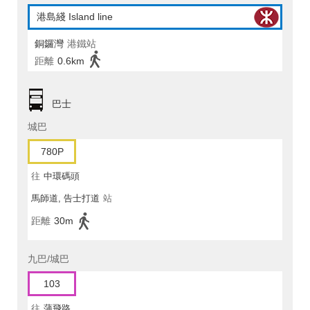
港島綫 Island line
銅鑼灣
港鐵站
距離
0.6km
巴士
城巴
780P
往
中環碼頭
馬師道, 告士打道
站
距離
30m
九巴/城巴
103
往
蒲飛路