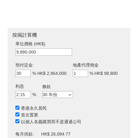
按揭計算機
單位價格 (HK$)
預付定金:
地產代理佣金
%
HK$ 2,964,000
%
HK$ 98,800
利息
條款
%
香港永久居民
首次置業
以個人名義購買而不是通過公司
每月供款:
HK$ 26,084.77