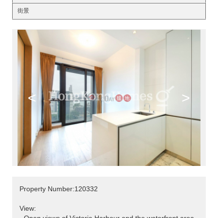
街景
<
>
Property Number:120332
View: