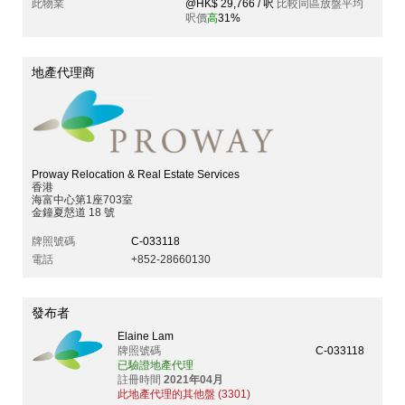
此物業
@HK$ 29,766 / 呎
比較同區放盤平均
呎價
高
31%
地產代理商
Proway Relocation & Real Estate Services
香港
海富中心第1座703室
金鐘夏慤道 18 號
牌照號碼
C-033118
電話
+852-28660130
發布者
Elaine Lam
牌照號碼
C-033118
已驗證地產代理
註冊時間
2021年04月
此地產代理的其他盤 (3301)