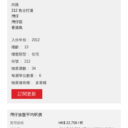
尚匯
212 告士打道
灣仔
灣仔區
香港島
入伙年份
2012
樓齡
13
樓盤類型
住宅
街號
212
物業層數
34
每層單位數量
6
物業擁有權
多業權
訂閱更新
灣仔放盤平均呎價
實用面積
HK$ 22,758 / 呎