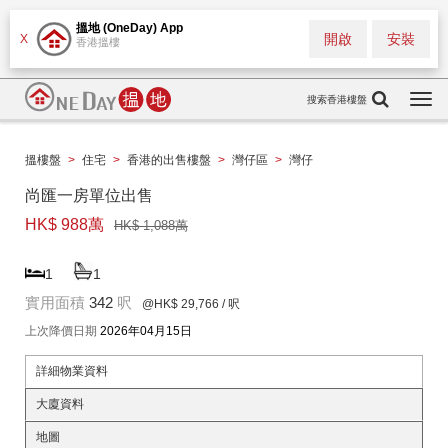
搵地 (OneDay) App
開啟
安裝
X
香港搵樓
搜索香港樓盤
Togg
navi
搵樓盤
>
住宅
>
香港的出售樓盤
>
灣仔區
>
灣仔
尚匯一房單位出售
HK$ 988萬
HK$ 1,088萬
1
1
實用面積
342
呎
@HK$ 29,766
/ 呎
上次降價日期
2026年04月15日
詳細物業資料
大廈資料
地圖