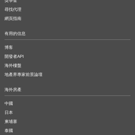
獎學金
尋找代理
網頁指南
有用的信息
博客
開發者API
海外樓盤
地產界專家前景論壇
海外房產
中國
日本
柬埔寨
泰國