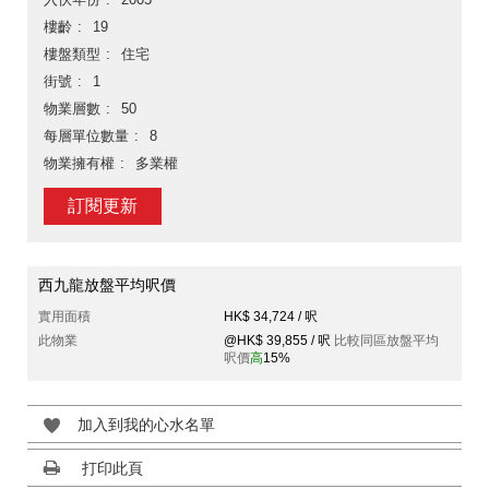
樓齡
19
樓盤類型
住宅
街號
1
物業層數
50
每層單位數量
8
物業擁有權
多業權
訂閱更新
西九龍放盤平均呎價
實用面積
HK$ 34,724 / 呎
此物業
@HK$ 39,855 / 呎
比較同區放盤平均
呎價
高
15%
加入到我的心水名單
打印此頁