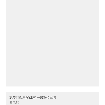
凱旋門觀星閣(2座)一房單位出售
西九龍