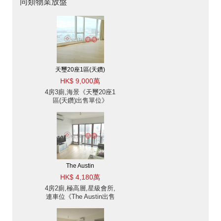
同類物業放盤
天璽20座1區(天鑽)
HK$ 9,000萬
4房3廁,海景《天璽20座1
區(天鑽)出售單位》
The Austin
HK$ 4,180萬
4房2廁,極高層,星級會所,
連車位《The Austin出售
單位》