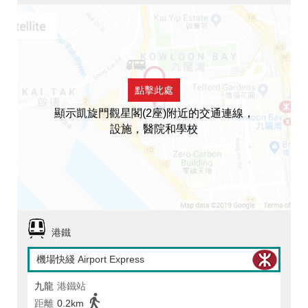
點擊此處
顯示凱旋門觀星閣(2座)附近的交通連線，
設施，醫院和學校
港鐵
機場快綫 Airport Express
九龍
港鐵站
距離
0.2km