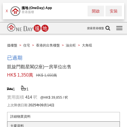
搵地 (OneDay) App
開啟
安裝
X
香港搵樓
搜索香港樓盤
Togg
navi
搵樓盤
>
住宅
>
香港的出售樓盤
>
油尖旺
>
大角咀
已過期
凱旋門觀星閣(2座)一房單位出售
HK$ 1,350萬
HK$ 1,650萬
1
1
實用面積
414
呎
@HK$ 39,855
/ 呎
上次降價日期
2025年09月14日
詳細物業資料
大廈資料