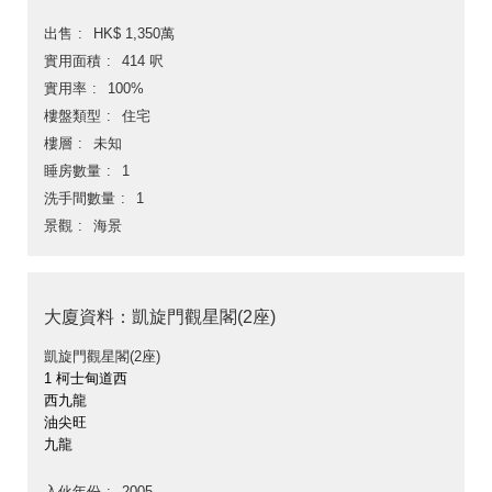
出售
HK$ 1,350萬
實用面積
414 呎
實用率
100%
樓盤類型
住宅
樓層
未知
睡房數量
1
洗手間數量
1
景觀
海景
大廈資料：凱旋門觀星閣(2座)
凱旋門觀星閣(2座)
1 柯士甸道西
西九龍
油尖旺
九龍
入伙年份
2005