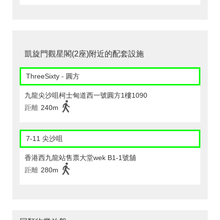
凱旋門觀星閣(2座)附近的配套設施
ThreeSixty - 圓方
九龍尖沙咀柯士甸道西一號圓方1樓1090
距離
240m
7-11 尖沙咀
香港西九龍站售票大堂wek B1-1號舖
距離
280m