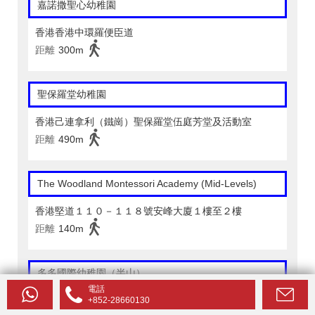
嘉諾撒聖心幼稚園
香港香港中環羅便臣道
距離
300m
聖保羅堂幼稚園
香港己連拿利（鐵崗）聖保羅堂伍庭芳堂及活動室
距離
490m
The Woodland Montessori Academy (Mid-Levels)
香港堅道１１０－１１８號安峰大廈１樓至２樓
距離
140m
多多國際幼稚園（半山）
電話
香港半山堅道５號寶林閣地下Ｂ號舖
+852-28660130