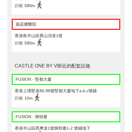
距離
580m
嘉諾撒醫院
香港島半山區舊山頂道1號
距離
580m
CASTLE ONE BY V附近的配套設施
FUSION - 堅都大廈
香港上環堅道80-88號堅都大廈地下a,b,c號鋪
距離
10m
FUSION - 輝煌臺
香港半山區西摩道1號輝煌臺1-2 號鋪地下