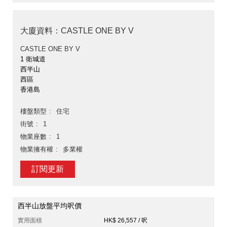
大廈資料：CASTLE ONE BY V
CASTLE ONE BY V
1 衛城道
西半山
西區
香港島
樓盤類型
住宅
街號
1
物業座數
1
物業擁有權
多業權
訂閱更新
西半山放盤平均呎價
實用面積
HK$ 26,557 / 呎