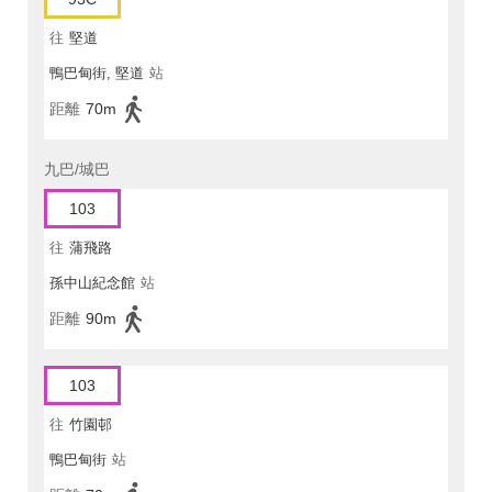
往
堅道
鴨巴甸街, 堅道
站
距離
70m
九巴/城巴
103
往
蒲飛路
孫中山紀念館
站
距離
90m
103
往
竹園邨
鴨巴甸街
站