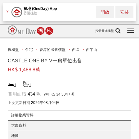
搵地 (OneDay) App
開啟
安裝
X
香港搵樓
搜索香港樓盤
Togg
navi
搵樓盤
>
住宅
>
香港的出售樓盤
>
西區
>
西半山
CASTLE ONE BY V一房單位出售
HK$ 1,488.8萬
1
1
實用面積
434
呎
@HK$ 34,304
/ 呎
上次更新日期
2026年08月04日
詳細物業資料
大廈資料
地圖