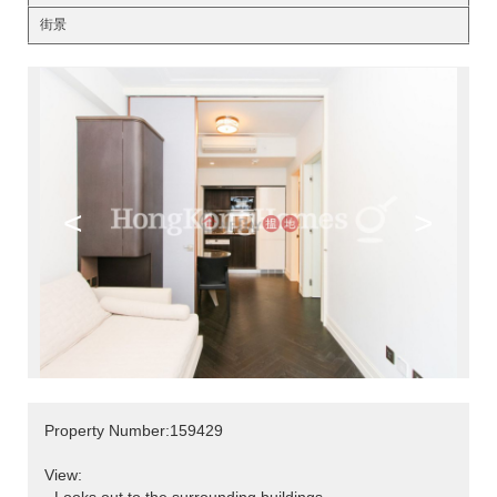
街景
<
>
Property Number:159429
View: