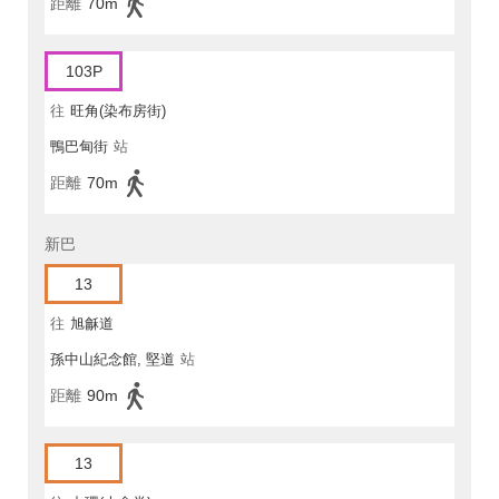
距離
70m
103P
往
旺角(染布房街)
鴨巴甸街
站
距離
70m
新巴
13
往
旭龢道
孫中山紀念館, 堅道
站
距離
90m
13