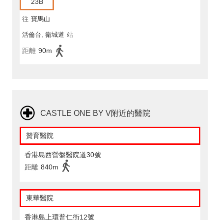
23B
往
寶馬山
活倫台, 衛城道
站
距離
90m
CASTLE ONE BY V附近的醫院
贊育醫院
香港島西營盤醫院道30號
距離
840m
東華醫院
香港島上環普仁街12號