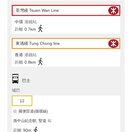
荃灣綫 Tsuen Wan Line
中環
港鐵站
距離
0.7km
東涌綫 Tung Chung line
香港
港鐵站
距離
0.8km
巴士
城巴
12
往
羅便臣道(循環線)
孫中山紀念館, 堅道
站
距離
90m