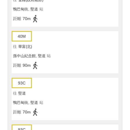
鴨巴甸街, 堅道
站
距離
70m
40M
往
華富(北)
孫中山紀念館, 堅道
站
距離
90m
93C
往
堅道
鴨巴甸街, 堅道
站
距離
70m
93C