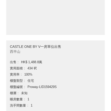
CASTLE ONE BY V一房單位出售
西半山
出售
HK$ 1,488.8萬
實用面積
434 呎
實用率
100%
樓盤類型
住宅
樓盤編號
Proway-LID159429S
樓層
未知
睡房數量
1
洗手間數量
1