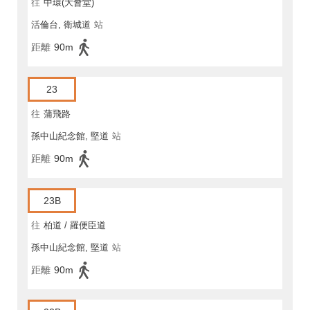
往
中環(大會堂)
活倫台, 衛城道
站
距離
90m
23
往
蒲飛路
孫中山紀念館, 堅道
站
距離
90m
23B
往
柏道 / 羅便臣道
孫中山紀念館, 堅道
站
距離
90m