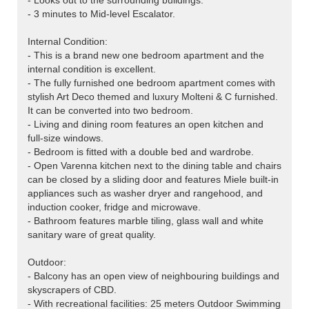
- Looks out to the surrounding buildings.
- 3 minutes to Mid-level Escalator.
Internal Condition:
- This is a brand new one bedroom apartment and the
internal condition is excellent.
- The fully furnished one bedroom apartment comes with
stylish Art Deco themed and luxury Molteni & C furnished.
It can be converted into two bedroom.
- Living and dining room features an open kitchen and
full-size windows.
- Bedroom is fitted with a double bed and wardrobe.
- Open Varenna kitchen next to the dining table and chairs
can be closed by a sliding door and features Miele built-in
appliances such as washer dryer and rangehood, and
induction cooker, fridge and microwave.
- Bathroom features marble tiling, glass wall and white
sanitary ware of great quality.
Outdoor:
- Balcony has an open view of neighbouring buildings and
skyscrapers of CBD.
- With recreational facilities: 25 meters Outdoor Swimming