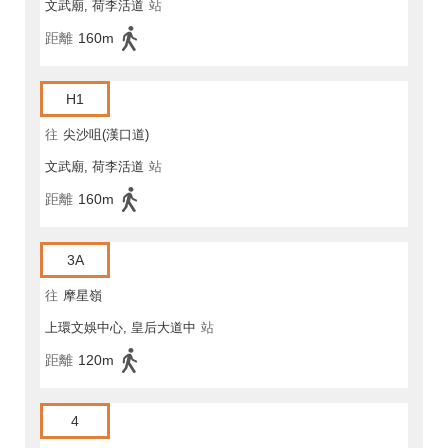
文武廟, 荷李活道
站
距離
160m
H1
往
尖沙咀(漢口道)
文武廟, 荷李活道
站
距離
160m
3A
往
摩星嶺
上環文娛中心, 皇后大道中
站
距離
120m
4