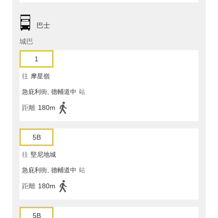
巴士
城巴
1
往
摩星嶺
急庇利街, 德輔道中
站
距離
180m
5B
往
堅尼地城
急庇利街, 德輔道中
站
距離
180m
5B