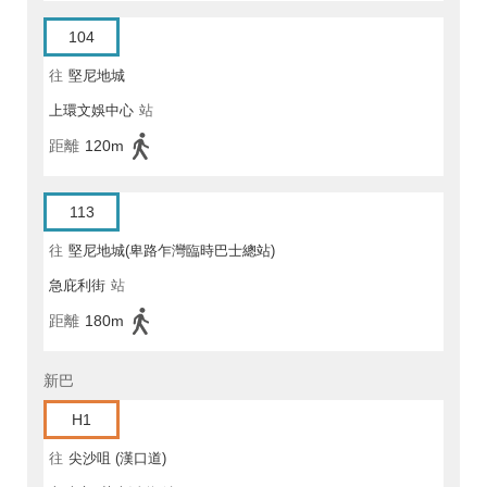
104
往
堅尼地城
上環文娛中心
站
距離
120m
113
往
堅尼地城(卑路乍灣臨時巴士總站)
急庇利街
站
距離
180m
新巴
H1
往
尖沙咀 (漢口道)