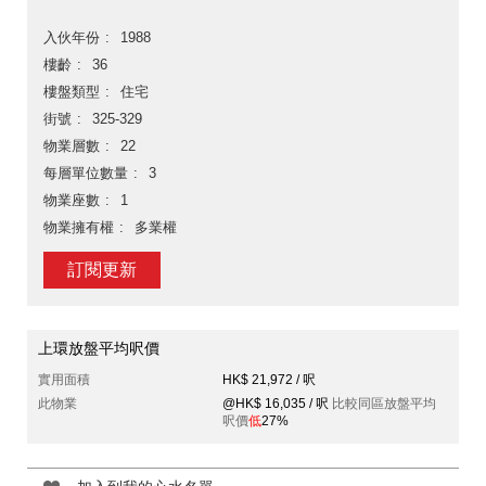
入伙年份
1988
樓齡
36
樓盤類型
住宅
街號
325-329
物業層數
22
每層單位數量
3
物業座數
1
物業擁有權
多業權
訂閱更新
上環放盤平均呎價
實用面積
HK$ 21,972 / 呎
此物業
@HK$ 16,035 / 呎
比較同區放盤平均
呎價
低
27%