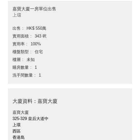
嘉寶大廈一房單位出售
上環
出售
HK$ 550萬
實用面積
343 呎
實用率
100%
樓盤類型
住宅
樓層
未知
睡房數量
1
洗手間數量
1
大廈資料：嘉寶大廈
嘉寶大廈
325-329 皇后大道中
上環
西區
香港島