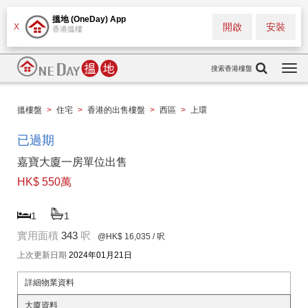
搵地 (OneDay) App
開啟
安裝
X
香港搵樓
搜索香港樓盤
Togg
navi
搵樓盤
>
住宅
>
香港的出售樓盤
>
西區
>
上環
已過期
嘉寶大廈一房單位出售
HK$ 550萬
1
1
實用面積
343
呎
@HK$ 16,035
/ 呎
上次更新日期
2024年01月21日
詳細物業資料
大廈資料