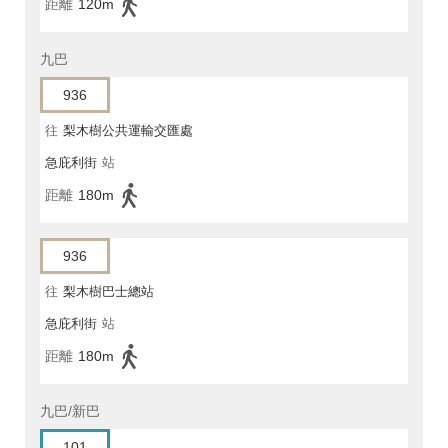
距離
120m
九巴
936
往
梨木樹公共運輸交匯處
急庇利街
站
距離
180m
936
往
梨木樹巴士總站
急庇利街
站
距離
180m
九巴/新巴
101