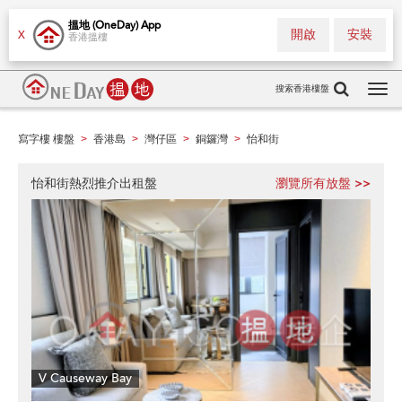
搵地 (OneDay) App
開啟
安裝
X
香港搵樓
搜索香港樓盤
Tog
navi
寫字樓 樓盤
香港島
灣仔區
銅鑼灣
怡和街
>
>
>
>
怡和街熱烈推介出租盤
瀏覽所有放盤 >>
V Causeway Bay