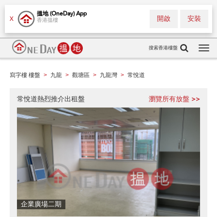
搵地 (OneDay) App
開啟
安裝
X
香港搵樓
搜索香港樓盤
Tog
navi
寫字樓 樓盤
九龍
觀塘區
九龍灣
常悅道
>
>
>
>
常悅道熱烈推介出租盤
瀏覽所有放盤 >>
企業廣場二期