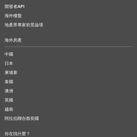
開發者API
海外樓盤
地產界專家前景論壇
海外房產
中國
日本
柬埔寨
泰國
澳洲
英國
越南
阿拉伯聯合酋長國
你在找什麼？