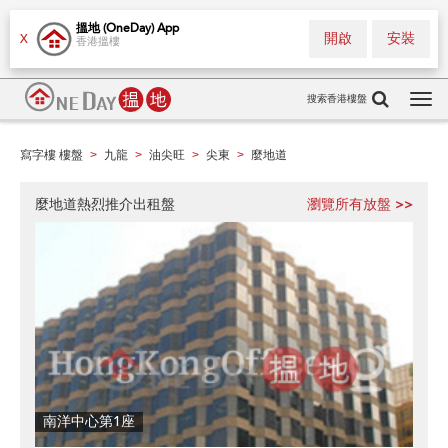
搵地 (OneDay) App
開啟
安裝
X
香港搵樓
搜索香港樓盤
Tog
navi
寫字樓 樓盤
九龍
油尖旺
尖東
麼地道
>
>
>
>
麼地道熱烈推介出租盤
瀏覽所有放盤 >>
南洋中心第1座