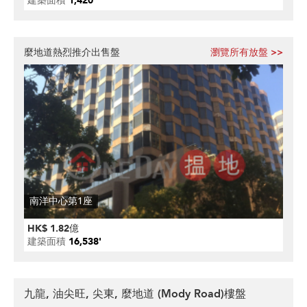
建築面積
1,420'
麼地道熱烈推介出售盤
瀏覽所有放盤 >>
南洋中心第1座
HK$ 1.82億
建築面積
16,538'
九龍, 油尖旺, 尖東, 麼地道 (Mody Road)樓盤