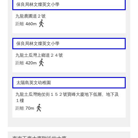
保良局林文燦英文小學
九龍農圃道２號
距離
460m
保良局林文燦英文小學
九龍土瓜灣上鄉道２４號
距離
420m
太陽島英文幼稚園
九龍土瓜灣炮仗街１５２號寶峰大廈地下低層、地下及
１樓
距離
70m