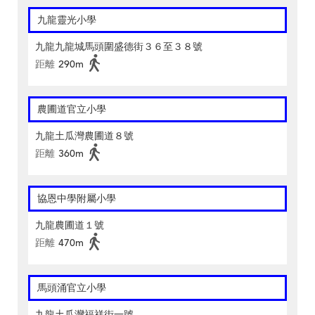
九龍靈光小學
九龍九龍城馬頭圍盛德街３６至３８號
距離
290m
農圃道官立小學
九龍土瓜灣農圃道８號
距離
360m
協恩中學附屬小學
九龍農圃道１號
距離
470m
馬頭涌官立小學
九龍土瓜灣福祥街一號