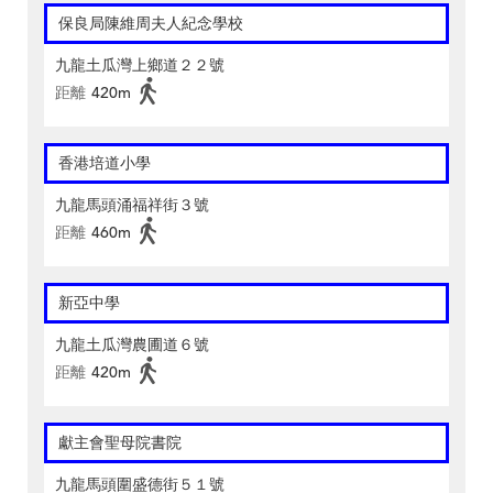
保良局陳維周夫人紀念學校
九龍土瓜灣上鄉道２２號
距離
420m
香港培道小學
九龍馬頭涌福祥街３號
距離
460m
新亞中學
九龍土瓜灣農圃道６號
距離
420m
獻主會聖母院書院
九龍馬頭圍盛德街５１號