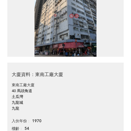
大廈資料：東南工廠大廈
東南工廠大廈
40 馬頭角道
土瓜灣
九龍城
九龍
1970
入伙年份
54
樓齡