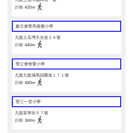
距離
420m
獻主會聖馬善樂小學
九龍土瓜灣天光道２４號
距離
440m
聖公會牧愛小學
九龍九龍城馬頭圍道１７１號
距離
480m
聖三一堂小學
九龍富寧街５７號
距離
360m