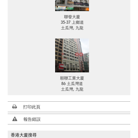
聯發大廈
35-37 上鄉道
土瓜灣, 九龍
順聯工業大廈
86 土瓜灣道
土瓜灣, 九龍
打印此頁
報告錯誤
香港大廈搜尋