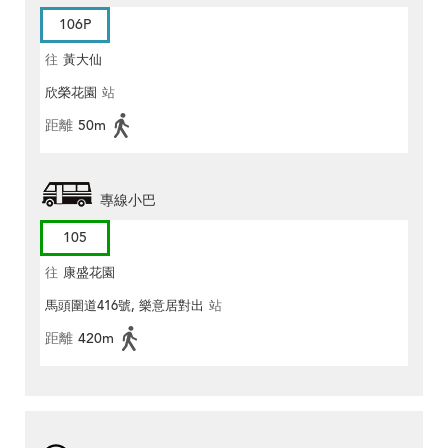
106P
往
黃大仙
欣榮花園
站
距離
50m
專線小巴
105
往
康盛花園
馬頭圍道416號, 樂意居對出
站
距離
420m