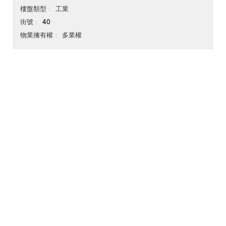
工業
樓盤類型
40
街號
多業權
物業擁有權