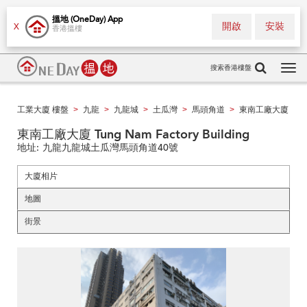
搵地 (OneDay) App
開啟
安裝
X
香港搵樓
搜索香港樓盤
Tog
navi
工業大廈 樓盤
九龍
九龍城
土瓜灣
馬頭角道
東南工廠大廈
>
>
>
>
>
東南工廠大廈 Tung Nam Factory Building
地址:
九龍九龍城土瓜灣馬頭角道40號
大廈相片
地圖
街景