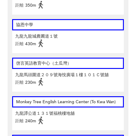
距離
350m
協恩中學
九龍九龍城農圃道１號
距離
430m
啓言英語教育中心（土瓜灣）
九龍馬頭圍道２０９號海悅廣場１樓１０１Ｃ號舖
距離
230m
Monkey Tree English Learning Center (To Kwa Wan)
九龍譚公道１３１號福桃樓地舖
距離
240m