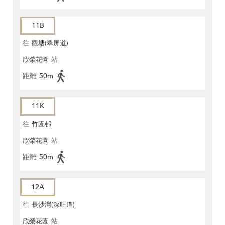
11B
往
觀塘(翠屏道)
欣榮花園
站
距離
50m
11K
往
竹園邨
欣榮花園
站
距離
50m
12A
往
長沙灣(深旺道)
欣榮花園
站