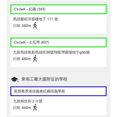
CircleK - 紅磡 (365)
馬頭圍邨洋葵樓地下 111 號
距離
240m
CircleK - 土瓜灣 (407)
九龍馬頭角新馬頭街38號翔龍灣廣場地下g06舖
距離
480m
東南工廠大廈附近的學校
基督教香港信義會紅磡信義學校
九龍炮仗街３９號
距離
460m