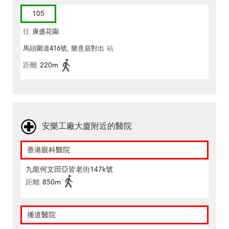
105
往
康盛花園
馬頭圍道416號, 樂意居對出
站
距離
220m
安樂工廠大廈附近的醫院
香港眼科醫院
九龍何文田亞皆老街147k號
距離
850m
播道醫院