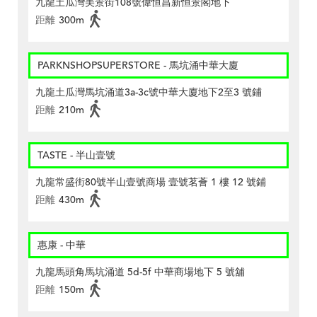
九龍土瓜灣美景街108號偉恒昌新恒景閣地下
距離
300m
PARKNSHOPSUPERSTORE - 馬坑涌中華大廈
九龍土瓜灣馬坑涌道3a-3c號中華大廈地下2至3 號鋪
距離
210m
TASTE - 半山壹號
九龍常盛街80號半山壹號商場 壹號茗薈 1 樓 12 號鋪
距離
430m
惠康 - 中華
九龍馬頭角馬坑涌道 5d-5f 中華商場地下 5 號舖
距離
150m