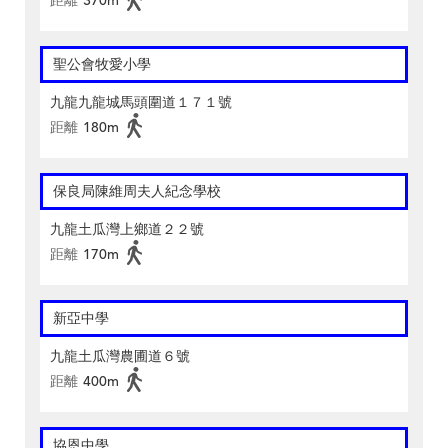
距離
370m
聖公會牧愛小學
九龍九龍城馬頭圍道１７１號
距離
180m
保良局陳維周夫人紀念學校
九龍土瓜灣上鄉道２２號
距離
170m
新亞中學
九龍土瓜灣農圃道６號
距離
400m
協恩中學