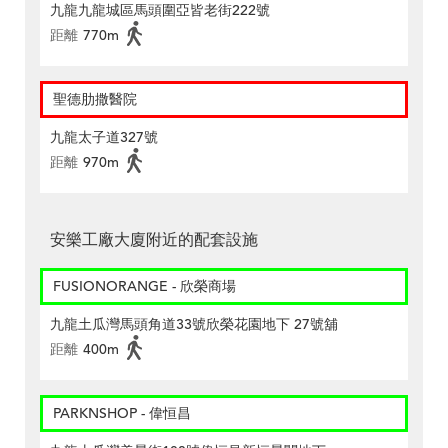
九龍九龍城區馬頭圍亞皆老街222號
距離
770m
聖德肋撒醫院
九龍太子道327號
距離
970m
安樂工廠大廈附近的配套設施
FUSIONORANGE - 欣榮商場
九龍土瓜灣馬頭角道33號欣榮花園地下 27號舖
距離
400m
PARKNSHOP - 偉恒昌