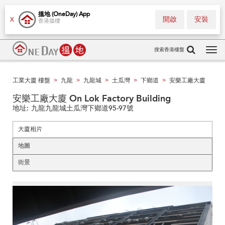
搵地 (OneDay) App
開啟
安裝
X
香港搵樓
搜索香港樓盤
Tog
navi
工業大廈 樓盤
九龍
九龍城
土瓜灣
下鄉道
安樂工廠大廈
>
>
>
>
>
安樂工廠大廈 On Lok Factory Building
地址:
九龍九龍城土瓜灣下鄉道95-97號
大廈相片
地圖
街景