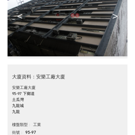
<
>
大廈資料：安樂工廠大廈
安樂工廠大廈
95-97 下鄉道
土瓜灣
九龍城
九龍
工業
樓盤類型
95-97
街號