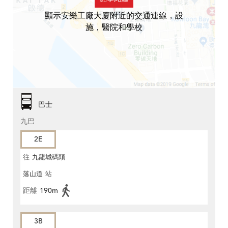
顯示安樂工廠大廈附近的交通連線，設
施，醫院和學校
巴士
九巴
2E
往
九龍城碼頭
落山道
站
距離
190m
3B