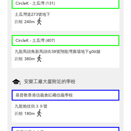
CircleK - 土瓜灣 (131)
土瓜灣道273號地下
距離
240m
CircleK - 土瓜灣 (407)
九龍馬頭角新馬頭街38號翔龍灣廣場地下g06舖
距離
380m
安樂工廠大廈附近的學校
基督教香港信義會紅磡信義學校
九龍炮仗街３９號
距離
180m