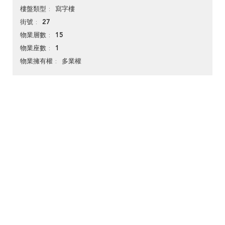
寫字樓
樓盤類型
27
街號
15
物業層數
1
物業座數
多業權
物業擁有權