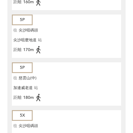
距離
160m
5P
往
尖沙咀碼頭
尖沙咀麼地道
站
距離
170m
5P
往
慈雲山(中)
加連威老道
站
距離
180m
5X
往
尖沙咀碼頭