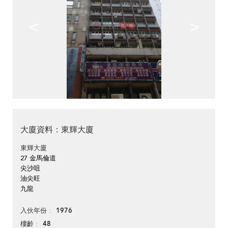
<
>
大廈資料：東輝大廈
東輝大廈
27 金馬倫道
尖沙咀
油尖旺
九龍
1976
入伙年份
48
樓齡