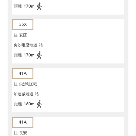
距離
170m
35X
往
安蔭
尖沙咀麼地道
站
距離
170m
41A
往
尖沙咀(東)
加連威老道
站
距離
160m
41A
往
長安