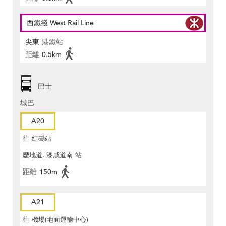
西鐵綫 West Rail Line
尖東
港鐵站
距離
0.5km
巴士
城巴
A20
往
紅磡站
麼地道, 漆咸道南
站
距離
150m
A21
往
機場(地面運輸中心)