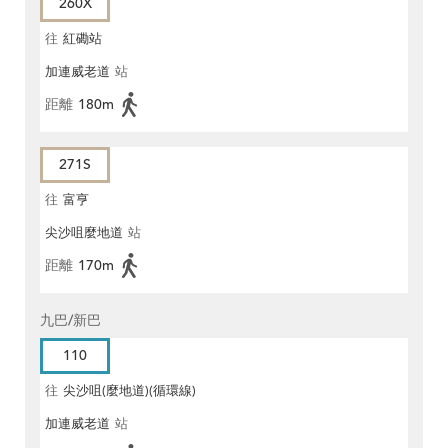
260X
往
紅磡站
加連威老道
站
距離
180m
271S
往
富亨
尖沙咀麼地道
站
距離
170m
九巴/新巴
110
往
尖沙咀(麼地道)(循環線)
加連威老道
站