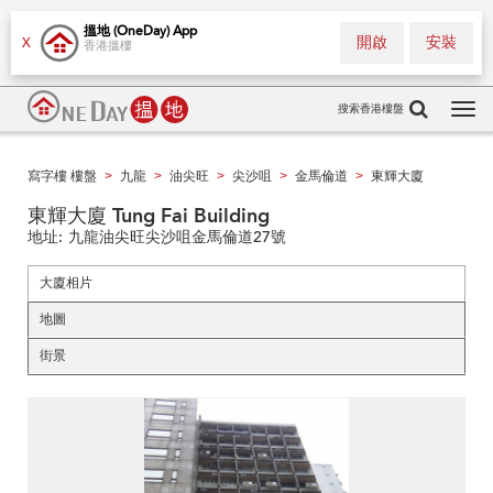
搵地 (OneDay) App
開啟
安裝
X
香港搵樓
搜索香港樓盤
Tog
navi
寫字樓 樓盤
九龍
油尖旺
尖沙咀
金馬倫道
東輝大廈
>
>
>
>
>
東輝大廈 Tung Fai Building
地址:
九龍油尖旺尖沙咀金馬倫道27號
大廈相片
地圖
街景