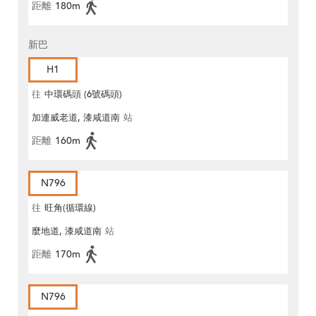
距離
180m
新巴
H1
往
中環碼頭 (6號碼頭)
加連威老道, 漆咸道南
站
距離
160m
N796
往
旺角(循環線)
麼地道, 漆咸道南
站
距離
170m
N796