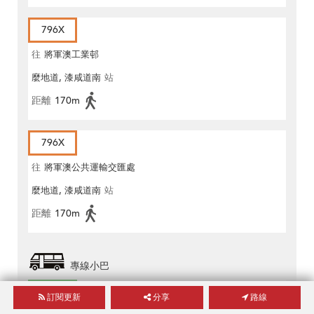
796X
往
將軍澳工業邨
麼地道, 漆咸道南
站
距離
170m
796X
往
將軍澳公共運輸交匯處
麼地道, 漆咸道南
站
距離
170m
專線小巴
62S
訂閱更新
分享
路線