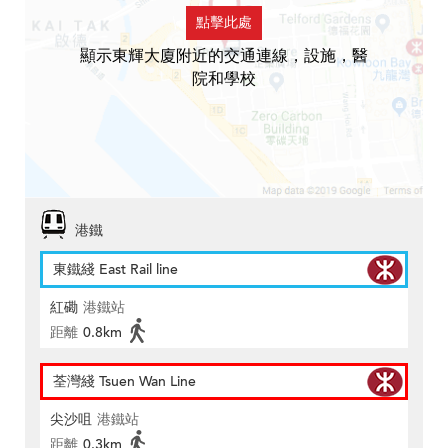
點擊此處
顯示東輝大廈附近的交通連線，設施，醫
院和學校
港鐵
東鐵綫 East Rail line
紅磡
港鐵站
距離
0.8km
荃灣綫 Tsuen Wan Line
尖沙咀
港鐵站
距離
0.3km