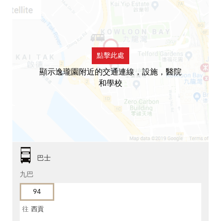
點擊此處
顯示逸瓏園附近的交通連線，設施，醫院
和學校
巴士
九巴
94
往
西貢