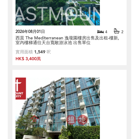
2026年08月01日
4
2
西貢 The Mediterranean 逸瓏園樓房出售及出租-樓新,
室內樓梯通往天台寬敞游泳池 出售單位
實用面積
1,549
呎
HK$ 3,400萬