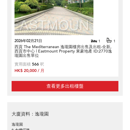
2026年02月21日
1
1
西貢 The Mediterranean 逸瓏園樓房出售及出租-全新,
西貢市中心 | Eastmount Property 東豪地產 ID:2770逸
瓏園出售單位
實用面積
566
呎
HK$ 20,000 / 月
查看更多出租樓盤
大廈資料：逸瓏園
逸瓏園