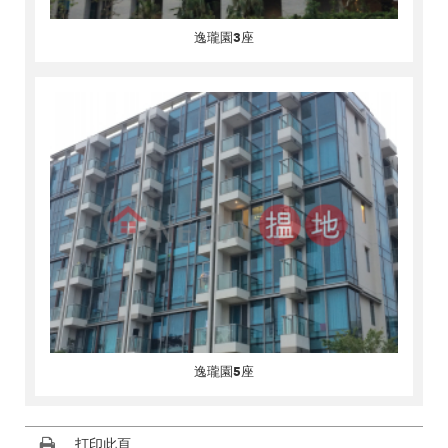
逸瓏園3座
逸瓏園5座
打印此頁