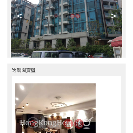
<
>
逸瓏園賣盤