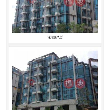
逸瓏園2座