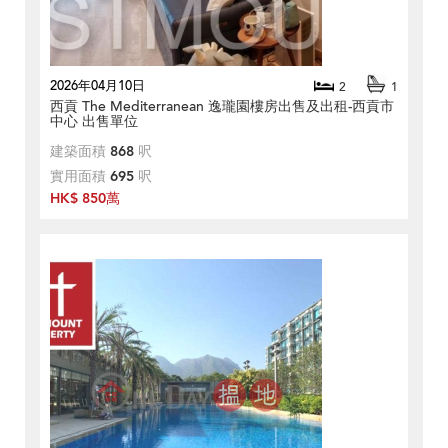
2026年04月10日
2
1
西貢 The Mediterranean 逸瓏園樓房出售及出租-西貢市
中心 出售單位
建築面積
868
呎
實用面積
695
呎
HK$ 850萬