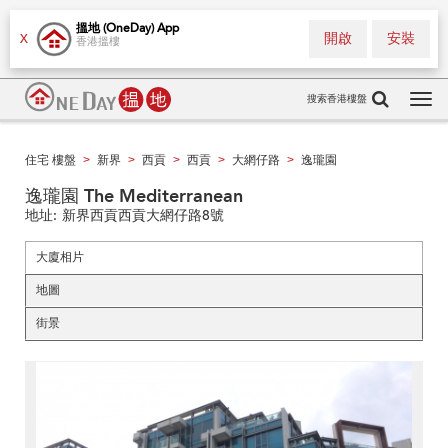
搵地 (OneDay) App
開啟
安裝
X
香港搵樓
搜索香港樓盤
Tog
navi
住宅 樓盤
新界
西貢
西貢
大網仔路
逸瓏園
>
>
>
>
>
逸瓏園 The Mediterranean
地址:
新界西貢西貢大網仔路8號
大廈相片
地圖
街景