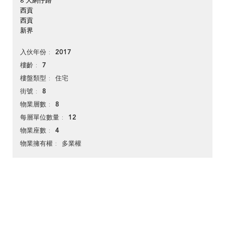
8 大網仔路
西貢
西貢
新界
2017
入伙年份
7
樓齡
住宅
樓盤類型
8
街號
8
物業層數
12
每層單位數量
4
物業座數
多業權
物業擁有權