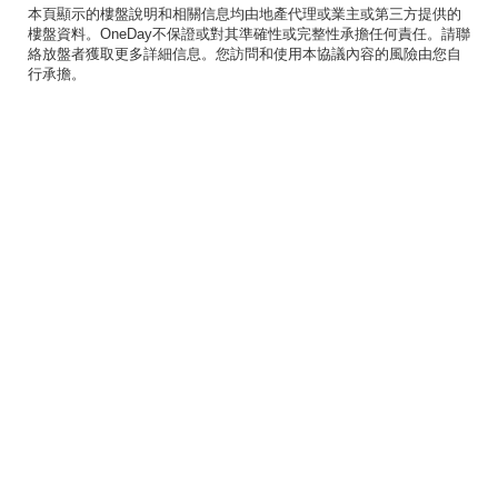
本頁顯示的樓盤說明和相關信息均由地產代理或業主或第三方提供的
樓盤資料。OneDay不保證或對其準確性或完整性承擔任何責任。請聯
絡放盤者獲取更多詳細信息。您訪問和使用本協議內容的風險由您自
行承擔。