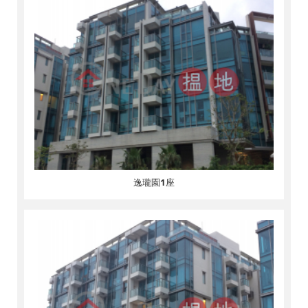
逸瓏園1座