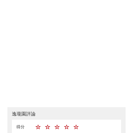
逸瓏園評論
得分