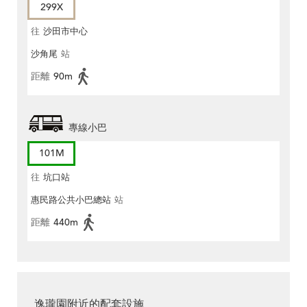
299X
往
沙田市中心
沙角尾
站
距離
90m
專線小巴
101M
往
坑口站
惠民路公共小巴總站
站
距離
440m
逸瓏園附近的配套設施