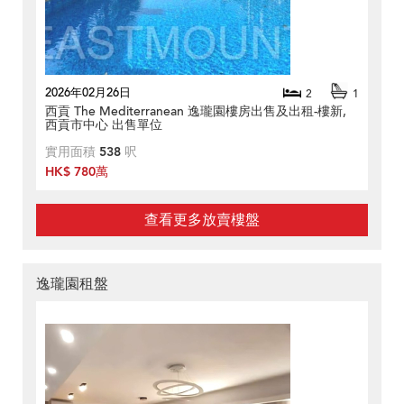
2026年02月26日
2
1
西貢 The Mediterranean 逸瓏園樓房出售及出租-樓新,
西貢市中心 出售單位
實用面積
538
呎
HK$ 780萬
查看更多放賣樓盤
逸瓏園租盤