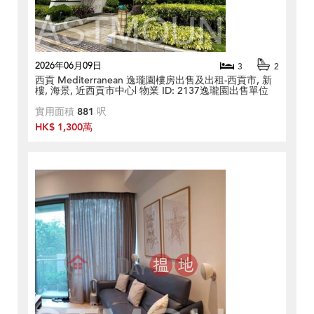
2026年06月09日
3
2
西貢 Mediterranean 逸瓏園樓房出售及出租-西貢市, 新
樓, 海景, 近西貢市中心| 物業 ID: 2137逸瓏園出售單位
實用面積
881
呎
HK$ 1,300萬