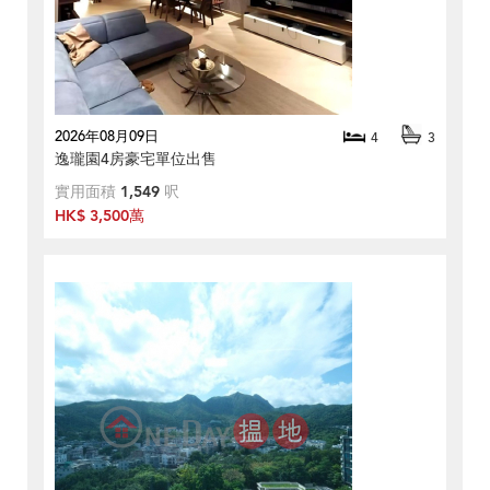
2026年08月09日
4
3
逸瓏園4房豪宅單位出售
實用面積
1,549
呎
HK$ 3,500萬