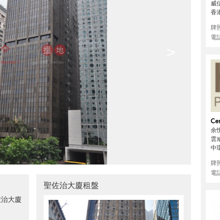
威
香
牌
電
>
Cen
余悅
雲咸
中
牌
電
聖佐治大廈租盤
佐治大廈
。