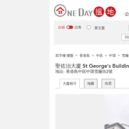
出租
出售
業主盤
寫字樓 樓盤
香港島
中區
中環
雪廠
>
>
>
>
聖佐治大廈 St George's Buildi
地址:
香港島中區中環雪廠街2號
大廈相片
地圖
街景