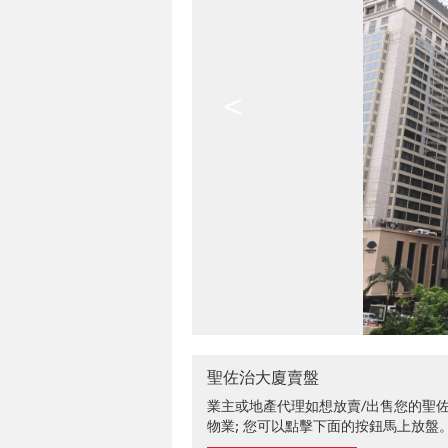
<
聖佐治大廈賣盤
業主或地產代理如想放賣/出售您的聖
物業; 您可以點擊下面的按鈕馬上放盤