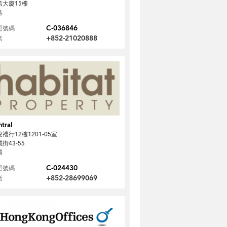
信大廈15樓
港
C-036846
照號碼
+852-21020888
話
tral
禮行12樓1201-05室
街43-55
環
C-024430
照號碼
+852-28699069
話