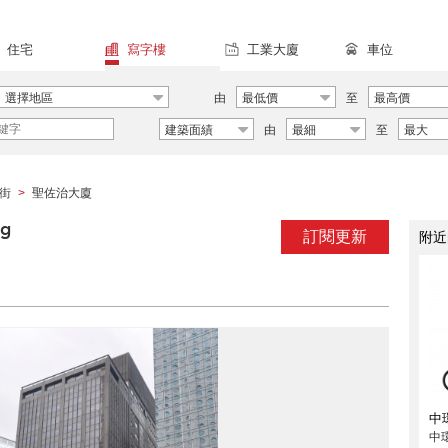
住宅
寫字樓
工業大廈
車位
選擇地區
由
最低價
至
最高價
建築面績
由
最細
至
最大
街
聖佐治大廈
>
ng
訂閱更新
附近
中
中環