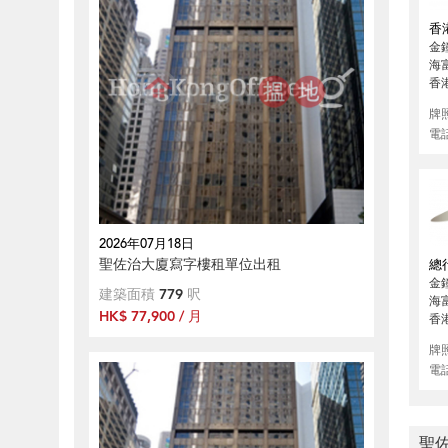
香
金
海
香
牌
電
2026年07月18日
聖佐治大廈寫字樓租單位出租
總
金鐘
建築面積
779
呎
海
HK$ 77,900 / 月
香
牌
電
聖