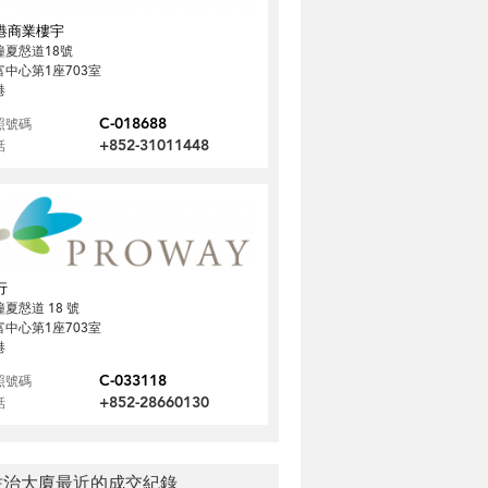
港商業樓宇
鐘夏慤道18號
富中心第1座703室
港
C-018688
照號碼
+852-31011448
話
行
夏慤道 18 號
富中心第1座703室
港
C-033118
照號碼
+852-28660130
話
佐治大廈最近的成交紀錄