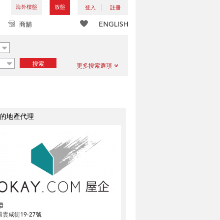
海外樓盤
放盤
登入
註冊
ENGLISH
商舖
搜索
更多搜索選項
的地產代理
環
雲咸街19-27號